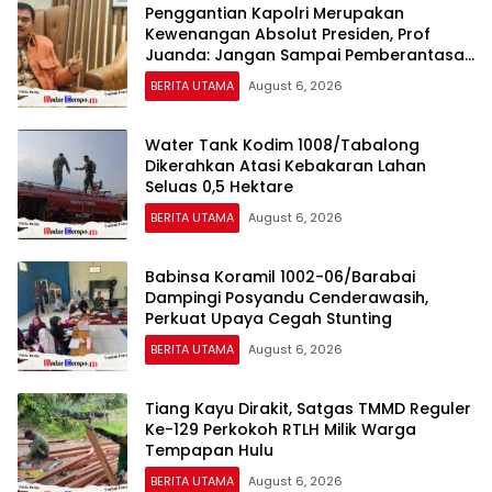
Penggantian Kapolri Merupakan
Kewenangan Absolut Presiden, Prof
Juanda: Jangan Sampai Pemberantasan
Korupsi Justru Melemah
BERITA UTAMA
August 6, 2026
Water Tank Kodim 1008/Tabalong
Dikerahkan Atasi Kebakaran Lahan
Seluas 0,5 Hektare
BERITA UTAMA
August 6, 2026
Babinsa Koramil 1002-06/Barabai
Dampingi Posyandu Cenderawasih,
Perkuat Upaya Cegah Stunting
BERITA UTAMA
August 6, 2026
Tiang Kayu Dirakit, Satgas TMMD Reguler
Ke-129 Perkokoh RTLH Milik Warga
Tempapan Hulu
BERITA UTAMA
August 6, 2026