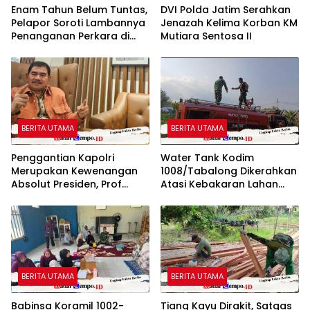
Enam Tahun Belum Tuntas,
DVI Polda Jatim Serahkan
Pelapor Soroti Lambannya
Jenazah Kelima Korban KM
Penanganan Perkara di
Mutiara Sentosa II
Polresta Sumenep
BERITA UTAMA
BERITA UTAMA
Penggantian Kapolri
Water Tank Kodim
Merupakan Kewenangan
1008/Tabalong Dikerahkan
Absolut Presiden, Prof
Atasi Kebakaran Lahan
Juanda: Jangan Sampai
Seluas 0,5 Hektare
Pemberantasan Korupsi
Justru Melemah
BERITA UTAMA
BERITA UTAMA
Babinsa Koramil 1002-
Tiang Kayu Dirakit, Satgas