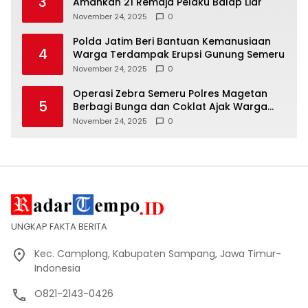
3
Amankan 21 Remaja Pelaku Balap Liar
November 24, 2025
0
Polda Jatim Beri Bantuan Kemanusiaan
4
Warga Terdampak Erupsi Gunung Semeru
November 24, 2025
0
Operasi Zebra Semeru Polres Magetan
5
Berbagi Bunga dan Coklat Ajak Warga
Tertib Lalin
November 24, 2025
0
UNGKAP FAKTA BERITA
Kec. Camplong, Kabupaten Sampang, Jawa Timur-
Indonesia
O821-2143-0426