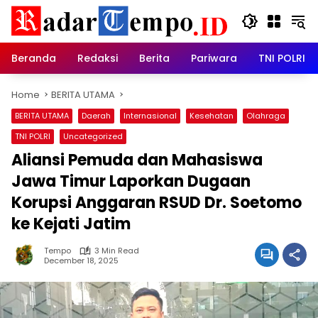
Skip
to
content
Beranda
Redaksi
Berita
Pariwara
TNI POLRI
Home
BERITA UTAMA
BERITA UTAMA
Daerah
Internasional
Kesehatan
Olahraga
TNI POLRI
Uncategorized
Aliansi Pemuda dan Mahasiswa
Jawa Timur Laporkan Dugaan
Korupsi Anggaran RSUD Dr. Soetomo
ke Kejati Jatim
Tempo
3 Min Read
December 18, 2025