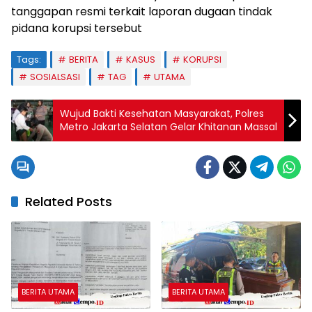
tanggapan resmi terkait laporan dugaan tindak
pidana korupsi tersebut
Tags:
BERITA
KASUS
KORUPSI
SOSIALSASI
TAG
UTAMA
Wujud Bakti Kesehatan Masyarakat, Polres
Metro Jakarta Selatan Gelar Khitanan Massal
Related Posts
BERITA UTAMA
BERITA UTAMA