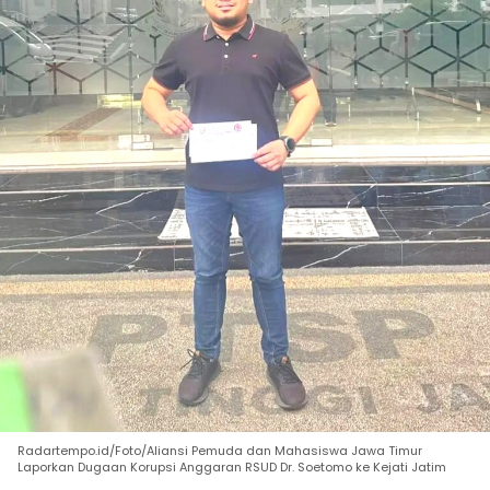
Radartempo.id/Foto/Aliansi Pemuda dan Mahasiswa Jawa Timur
Laporkan Dugaan Korupsi Anggaran RSUD Dr. Soetomo ke Kejati Jatim