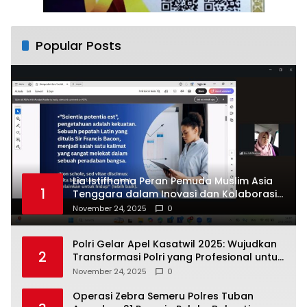
Popular Posts
Lia Istifhama Peran Pemuda Muslim Asia
1
Tenggara dalam Inovasi dan Kolaborasi
Internasional
November 24, 2025
0
Polri Gelar Apel Kasatwil 2025: Wujudkan
2
Transformasi Polri yang Profesional untuk
Masyarakat
November 24, 2025
0
Operasi Zebra Semeru Polres Tuban