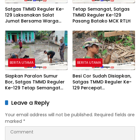
Satgas TMMD Reguler Ke-
Tetap Semangat, Satgas
129 Laksanakan Salat
TMMD Reguler Ke-129
Jumat Bersama Warga
Pasang Batako MCK RTLH
Tempapan Hulu, Pererat
Komsos
BERITA UTAMA
BERITA UTAMA
Siapkan Paralon Sumur
Besi Cor Sudah Disiapkan,
Bor, Satgas TMMD Reguler
Satgas TMMD Reguler Ke-
Ke-129 Tetap Semangat
129 Percepat
Wujudkan Air Bersih untuk
Pembangunan
Warga
Leave a Reply
Your email address will not be published.
Required fields are
marked
*