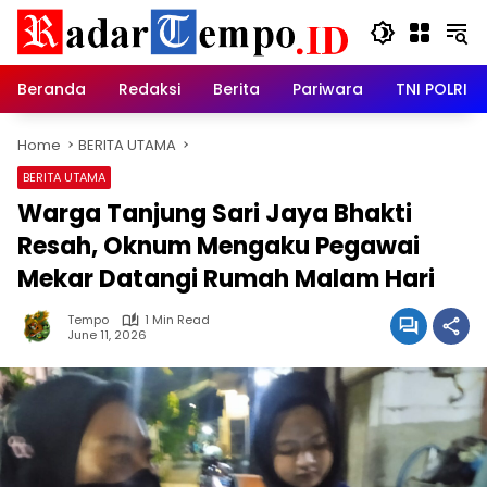
Skip
to
content
Beranda
Redaksi
Berita
Pariwara
TNI POLRI
Home
BERITA UTAMA
BERITA UTAMA
Warga Tanjung Sari Jaya Bhakti
Resah, Oknum Mengaku Pegawai
Mekar Datangi Rumah Malam Hari
Tempo
1 Min Read
June 11, 2026