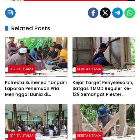
Fokus Pekerjaan Jembatan Garuda
Related Posts
BERITA UTAMA
BERITA UTAMA
Polresta Sumenep Tangani
Kejar Target Penyelesaian,
Laporan Penemuan Pria
Satgas TMMD Reguler Ke-
Meninggal Dunia di
129 Semangat Plester
Kecamatan Gapura
Dinding RTLH
BERITA UTAMA
BERITA UTAMA