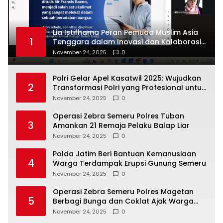
Lia Istifhama Peran Pemuda Muslim Asia
1
Tenggara dalam Inovasi dan Kolaborasi
Internasional
November 24, 2025
0
Polri Gelar Apel Kasatwil 2025: Wujudkan
2
Transformasi Polri yang Profesional untuk
Masyarakat
November 24, 2025
0
Operasi Zebra Semeru Polres Tuban
3
Amankan 21 Remaja Pelaku Balap Liar
November 24, 2025
0
Polda Jatim Beri Bantuan Kemanusiaan
4
Warga Terdampak Erupsi Gunung Semeru
November 24, 2025
0
Operasi Zebra Semeru Polres Magetan
5
Berbagi Bunga dan Coklat Ajak Warga
Tertib Lalin
November 24, 2025
0