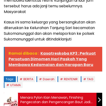
membawa identitas resmi. Kunjungan di luar jam
tersebut harus ada janji temu sebelumnya.
Masyarakat
Kasus ini sama keluarga yang bersangkutan akan
diteruskan ke Kelurahan Tanjung Sari kecamatan
Sukomanunggal dan akan melaporkan ke polsek
Sukomanunggal untuk ditindaklanjuti
Ramai dibaca :
Kasatreskoba KP3 : Perkuat
Persatuan Dimomen Hari Paskah Yang
Membawa Kedamaian dan Harapan Baru
Tags:
BERITA
Daerah
RENTENIR
TAG
UTAMA
Menara Pylon Kian Menawan, Finishing
Pengecatan dan Pengencangan Baut Jadi