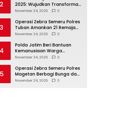
2
2025: Wujudkan Transformasi
Polri yang Profesional untuk
November 24, 2025
0
Masyarakat
Operasi Zebra Semeru Polres
3
Tuban Amankan 21 Remaja
Pelaku Balap Liar
November 24, 2025
0
Polda Jatim Beri Bantuan
4
Kemanusiaan Warga
Terdampak Erupsi Gunung
November 24, 2025
0
Semeru
Operasi Zebra Semeru Polres
5
Magetan Berbagi Bunga dan
Coklat Ajak Warga Tertib
November 24, 2025
0
Lalin