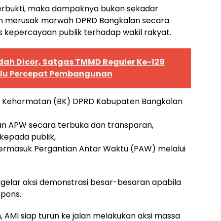
 terbukti, maka dampaknya bukan sekadar
an merusak marwah DPRD Bangkalan secara
s kepercayaan publik terhadap wakil rakyat.
dah Dicor, Satgas TMMD Reguler Ke-129
lu Percepat Pembangunan
an Kehormatan (BK) DPRD Kabupaten Bangkalan
n APW secara terbuka dan transparan,
kepada publik,
termasuk Pergantian Antar Waktu (PAW) melalui
elar aksi demonstrasi besar-besaran apabila
spons.
, AMI siap turun ke jalan melakukan aksi massa