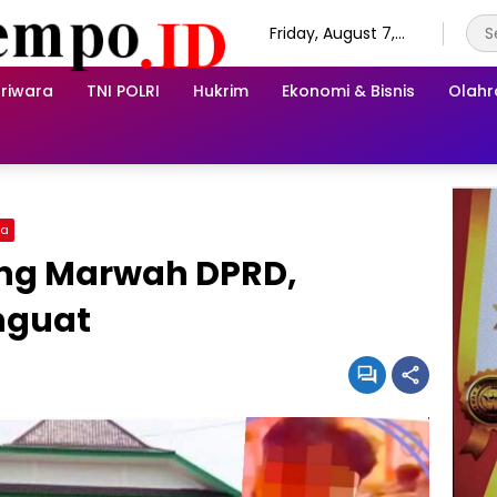
Friday, August 7,
2026
riwara
TNI POLRI
Hukrim
Ekonomi & Bisnis
Olah
ga
ang Marwah DPRD,
nguat