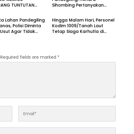
BANG TUNTUTAN
Sihombing Pertanyakan
 UTAMA
BERITA UTAMA
: MUTASI DIANGGAP
Dasar Klaim Tanah Wakaf
NJAWAB PERTANYAAN
a Lahan Pandegiling
Hingga Malam Hari, Personel
 DESAKAN PROSES
anas, Polisi Diminta
Kodim 1009/Tanah Laut
 MENGUAT
Usut Agar Tidak
Tetap Siaga Karhutla di
 Kegaduhan Di
Berbagai Lokasi
ya
Required fields are marked
*