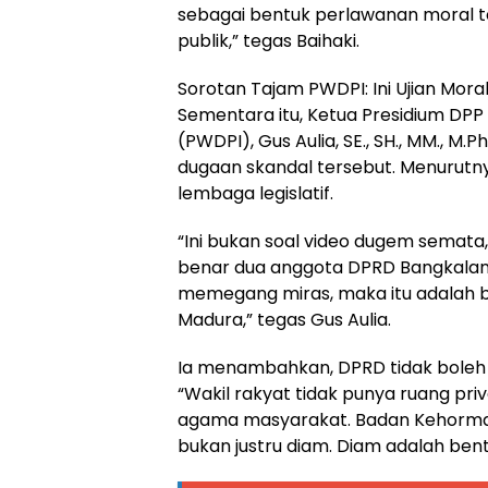
sebagai bentuk perlawanan moral 
publik,” tegas Baihaki.
Sorotan Tajam PWDPI: Ini Ujian Mor
Sementara itu, Ketua Presidium DP
(PWDPI), Gus Aulia, SE., SH., MM., M
dugaan skandal tersebut. Menurutnya
lembaga legislatif.
“Ini bukan soal video dugem semata, t
benar dua anggota DPRD Bangkalan
memegang miras, maka itu adalah 
Madura,” tegas Gus Aulia.
Ia menambahkan, DPRD tidak boleh ber
“Wakil rakyat tidak punya ruang priva
agama masyarakat. Badan Kehormat
bukan justru diam. Diam adalah be