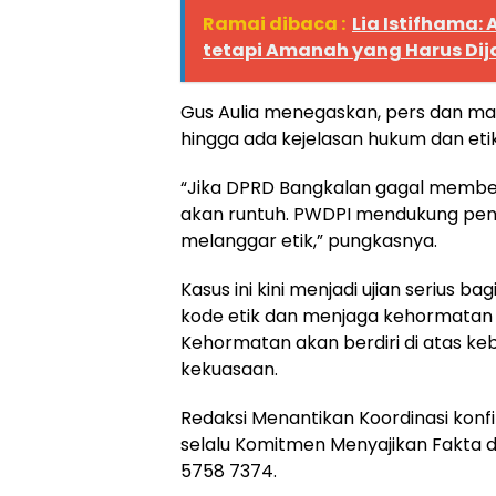
Ramai dibaca :
Lia Istifhama:
tetapi Amanah yang Harus Di
Gus Aulia menegaskan, pers dan mas
hingga ada kejelasan hukum dan etik
“Jika DPRD Bangkalan gagal member
akan runtuh. PWDPI mendukung pen
melanggar etik,” pungkasnya.
Kasus ini kini menjadi ujian seriu
kode etik dan menjaga kehormatan 
Kehormatan akan berdiri di atas k
kekuasaan.
Redaksi Menantikan Koordinasi konfirm
selalu Komitmen Menyajikan Fakta d
5758 7374.