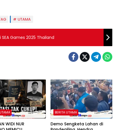
TAG
UTAMA
di SEA Games 2025 Thailand
 UTAMA
BERITA UTAMA
AN WIDI NUR
Demo Sengketa Lahan di
NO MEMICU
Pandegiling, Hendra