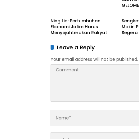
GELOM
BERITA UTAMA
BERITA
PUBLIK
TAK ME
Ning Lia: Pertumbuhan
Sengket
HUKUM,
Ekonomi Jatim Harus
Makin P
PIDANA
Menyejahterakan Rakyat
Segera 
Terjadi
Suraba
Leave a Reply
Your email address will not be published.