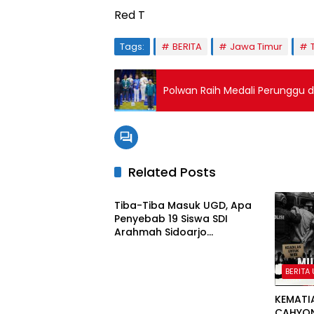
Red T
Tags:
BERITA
Jawa Timur
Polwan Raih Medali Perunggu 
Related Posts
BERITA UTAMA
Tiba-Tiba Masuk UGD, Apa
Penyebab 19 Siswa SDI
Arahmah Sidoarjo
Mendadak Sakit?
BERITA
KEMATI
CAHYO