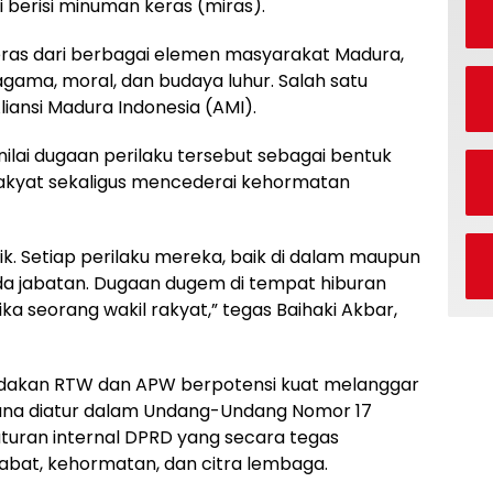
 berisi minuman keras (miras).
eras dari berbagai elemen masyarakat Madura,
 agama, moral, dan budaya luhur. Salah satu
iansi Madura Indonesia (AMI).
ilai dugaan perilaku tersebut sebagai bentuk
kyat sekaligus mencederai kehormatan
k. Setiap perilaku mereka, baik di dalam maupun
ada jabatan. Dugaan dugem di tempat hiburan
a seorang wakil rakyat,” tegas Baihaki Akbar,
dakan RTW dan APW berpotensi kuat melanggar
ana diatur dalam Undang-Undang Nomor 17
turan internal DPRD yang secara tegas
bat, kehormatan, dan citra lembaga.