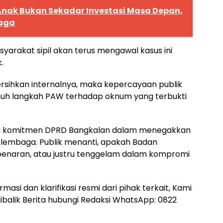
 Anak Bukan Sekadar Investasi Masa Depan,
jaga
yarakat sipil akan terus mengawal kasus ini
.
sihkan internalnya, maka kepercayaan publik
uh langkah PAW terhadap oknum yang terbukti
s bagi komitmen DPRD Bangkalan dalam menegakkan
lembaga. Publik menanti, apakah Badan
ebenaran, atau justru tenggelam dalam kompromi
asi dan klarifikasi resmi dari pihak terkait, Kami
ibalik Berita hubungi Redaksi WhatsApp: 0822