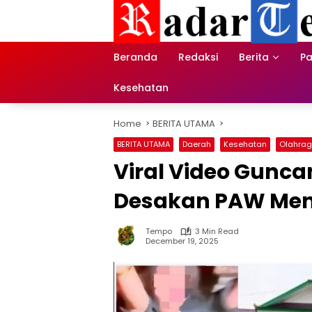
Skip
to
content
Beranda
Redaksi
Berita
Pa
Kesehatan
Home
BERITA UTAMA
BERITA UTAMA
Daerah
Kesehatan
Olahra
Viral Video Gunc
Desakan PAW Me
Tempo
3 Min Read
December 19, 2025