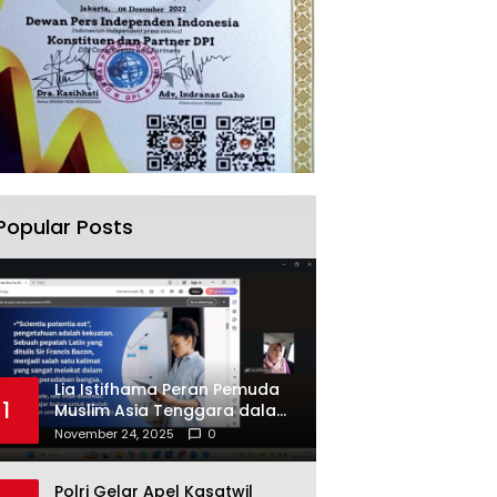
Popular Posts
Lia Istifhama Peran Pemuda
1
Muslim Asia Tenggara dalam
Inovasi dan Kolaborasi
November 24, 2025
0
Internasional
Polri Gelar Apel Kasatwil