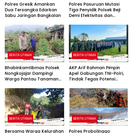
Polres Gresik Amankan
Polres Pasuruan Mutasi
Dua Tersangka Edarkan
Tiga Penyidik Polsek Beji
Sabu Jaringan Bangkalan
Demi Efektivitas dan
Kelancaran Proses
Penyidikan
BERITA UTAMA
BERITA UTAMA
Bhabinkamtibmas Polsek
AKP Arif Rahman Pimpin
Nongkojajar Dampingi
Apel Gabungan TNI-Polri,
Warga Pantau Tanaman
Tindak Tegas Potensi
Tomat Dukung Program
Gangguan Kamtibmas di
Ketahanan Pangan
Puncak Acara Wong
Nasional
Bodho Sidowungu
BERITA UTAMA
BERITA UTAMA
Bersama Warga Kelurahan
Polres Probolinggo