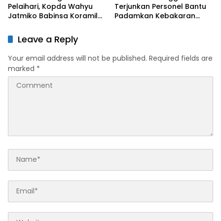
Pelaihari, Kopda Wahyu
Terjunkan Personel Bantu
Jatmiko Babinsa Koramil
Padamkan Kebakaran
1009-02/Pelaihari Bersih-
Hutan di Gunung Bromo
bersih Sungai
Leave a Reply
Your email address will not be published.
Required fields are
marked
*