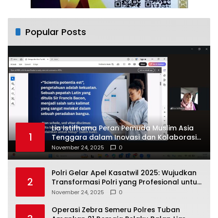
Popular Posts
Lia Istifhama Peran Pemuda Muslim Asia
1
Tenggara dalam Inovasi dan Kolaborasi
Internasional
November 24, 2025
0
Polri Gelar Apel Kasatwil 2025: Wujudkan
2
Transformasi Polri yang Profesional untuk
Masyarakat
November 24, 2025
0
Operasi Zebra Semeru Polres Tuban