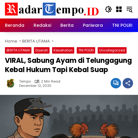
Skip
to
content
Beranda
Redaksi
Berita
Pariwara
TNI POLRI
Home
BERITA UTAMA
BERITA UTAMA
Daerah
Kesehatan
TNI POLRI
Uncategorized
VIRAL, Sabung Ayam di Telungagung
Kebal Hukum Tapi Kebal Suap
Tempo
2 Min Read
December 12, 2025