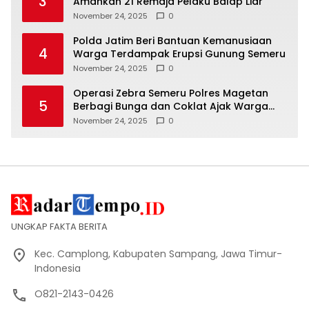
3
Amankan 21 Remaja Pelaku Balap Liar
November 24, 2025
0
Polda Jatim Beri Bantuan Kemanusiaan
4
Warga Terdampak Erupsi Gunung Semeru
November 24, 2025
0
Operasi Zebra Semeru Polres Magetan
5
Berbagi Bunga dan Coklat Ajak Warga
Tertib Lalin
November 24, 2025
0
UNGKAP FAKTA BERITA
Kec. Camplong, Kabupaten Sampang, Jawa Timur-
Indonesia
O821-2143-0426