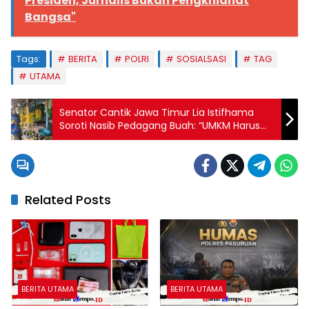
Presiden, Jurnalis Bukan Pengkhianat
Bangsa"
Tags:
BERITA
POLRI
SOSIALSASI
TAG
UTAMA
Senator Cantik Jawa Timur Lia Istifhama
Soroti Nasib Pedagang Buah: “UMKM Harus
Dilindungi, Bukan Dibiarkan Berjuang
Sendirian”
Related Posts
BERITA UTAMA
BERITA UTAMA