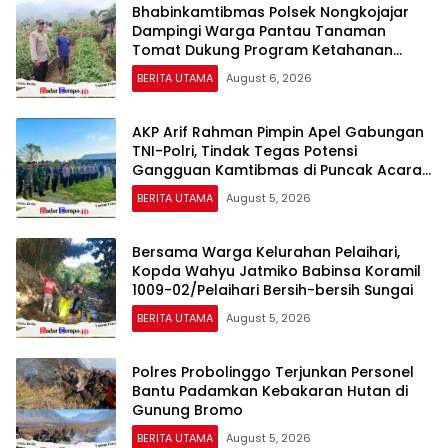
Bhabinkamtibmas Polsek Nongkojajar
Dampingi Warga Pantau Tanaman
Tomat Dukung Program Ketahanan
Pangan Nasional
BERITA UTAMA
August 6, 2026
AKP Arif Rahman Pimpin Apel Gabungan
TNI-Polri, Tindak Tegas Potensi
Gangguan Kamtibmas di Puncak Acara
Wong Bodho Sidowungu
BERITA UTAMA
August 5, 2026
Bersama Warga Kelurahan Pelaihari,
Kopda Wahyu Jatmiko Babinsa Koramil
1009-02/Pelaihari Bersih-bersih Sungai
BERITA UTAMA
August 5, 2026
Polres Probolinggo Terjunkan Personel
Bantu Padamkan Kebakaran Hutan di
Gunung Bromo
BERITA UTAMA
August 5, 2026