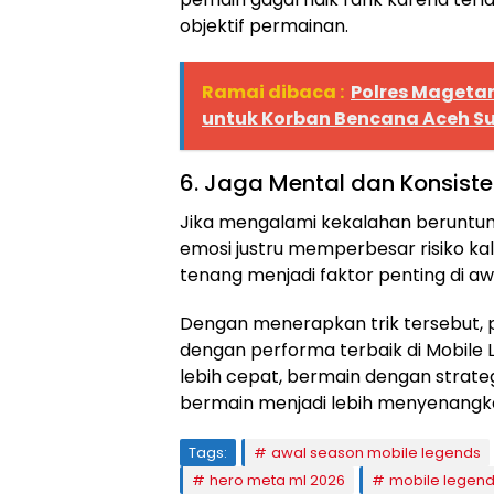
objektif permainan.
Ramai dibaca :
Polres Mageta
untuk Korban Bencana Aceh S
6. Jaga Mental dan Konsiste
Jika mengalami kekalahan beruntun
emosi justru memperbesar risiko ka
tenang menjadi faktor penting di aw
Dengan menerapkan trik tersebut,
dengan performa terbaik di Mobile 
lebih cepat, bermain dengan strat
bermain menjadi lebih menyenangk
Tags:
awal season mobile legends
hero meta ml 2026
mobile legend