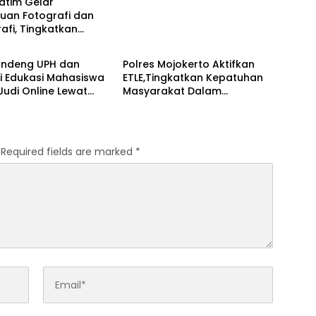
atim Gelar
uan Fotografi dan
afi, Tingkatkan
 UTAMA
BERITA UTAMA
nsi Personel di Era
Gandeng UPH dan
Polres Mojokerto Aktifkan
i Edukasi Mahasiswa
ETLE,Tingkatkan Kepatuhan
udi Online Lewat
Masyarakat Dalam
 Polri Goes to
Berkendara
s
Required fields are marked
*