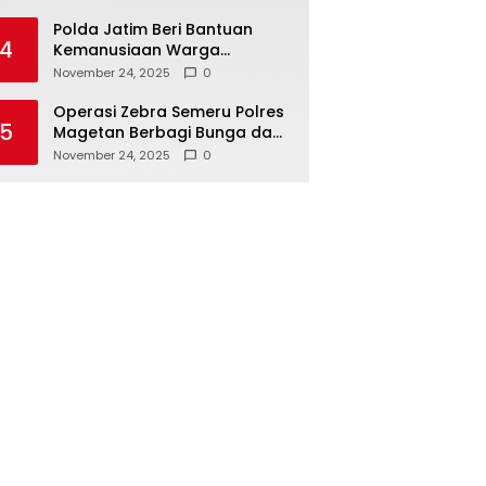
Polda Jatim Beri Bantuan
4
Kemanusiaan Warga
Terdampak Erupsi Gunung
November 24, 2025
0
Semeru
Operasi Zebra Semeru Polres
5
Magetan Berbagi Bunga dan
Coklat Ajak Warga Tertib
November 24, 2025
0
Lalin