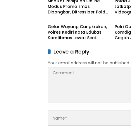
Sindikat Penipuan Online
Polda J
Modus Promo Emas
Latkatp
Dibongkar, Ditressiber Polda
Videogr
BERITA UTAMA
BERITA
Jatim Tangkap Lima
Kompete
Tersangka, Empat Beraksi
Digital
Gelar Wayang Cangkrukan,
Polri 
dari Dalam Lapas
Polres Kediri Kota Edukasi
Komdig
Kamtibmas Lewat Seni
Cegah J
Budaya
Program
Campu
Leave a Reply
Your email address will not be published.