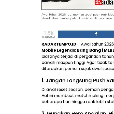
Awal tahun 2026 jadi momen tepat push rank Mobil
streak, dan menang lebih konsisten di awal seaso
1.5k
TERBACA
RADARTEMPO.ID
– Awal tahun 2026
Mobile Legends: Bang Bang (MLB
biasanya terjadi di pergantian tahu
bawah maupun tinggi. Agar tidak terj
diterapkan pemain sejak awal seaso
1. Jangan Langsung Push Ra
Di awal reset season, pemain dengan 
Hal ini membuat matchmaking menja
beberapa hari hingga rank lebih sta
2. Gunakan Hero Andalan, Hi