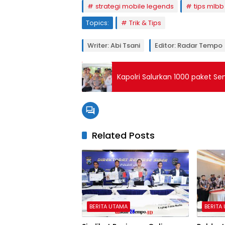
strategi mobile legends
tips mlbb
Topics:
Trik & Tips
Writer: Abi Tsani
Editor: Radar Tempo
Kapolri Salurkan 1000 paket S
Related Posts
BERITA UTAMA
BERITA