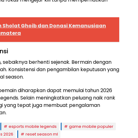
n Sholat Ghoib dan Donasi Kemanusiaan
umatera
nsi
, sebaiknya berhenti sejenak. Bermain dengan
lah. Konsistensi dan pengambilan keputusan yang
al season.
 pemain diharapkan dapat memulai tahun 2026
Legends. Selain meningkatkan peluang naik rank
egi yang tepat juga membuat pengalaman
an.
esports mobile legends
game mobile populer
s 2026
reset season ml