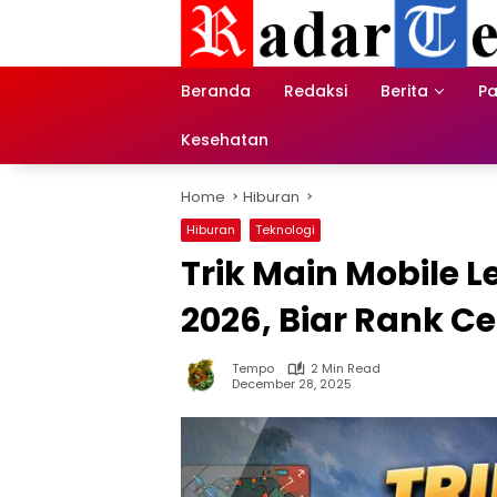
Skip
to
content
Beranda
Redaksi
Berita
Pa
Kesehatan
Home
Hiburan
Hiburan
Teknologi
Trik Main Mobile 
2026, Biar Rank C
Tempo
2 Min Read
December 28, 2025