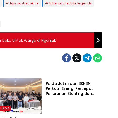
tips push rank ml
trik main mobile legends
embako Untuk Warga di Nganjuk
BERITA UTAMA
Polda Jatim dan BKKBN
Perkuat Sinergi Percepat
Penurunan Stunting dan
Bangun Ketahanan Keluarga
 UTAMA