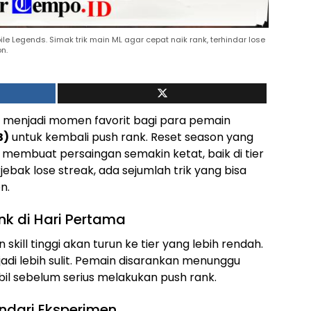
e Legends. Simak trik main ML agar cepat naik rank, terhindar lose
n.
 menjadi momen favorit bagi para pemain
B)
untuk kembali push rank. Reset season yang
n membuat persaingan semakin ketat, baik di tier
ebak lose streak, ada sejumlah trik yang bisa
n.
nk di Hari Pertama
skill tinggi akan turun ke tier yang lebih rendah.
di lebih sulit. Pemain disarankan menunggu
bil sebelum serius melakukan push rank.
ndari Eksperimen