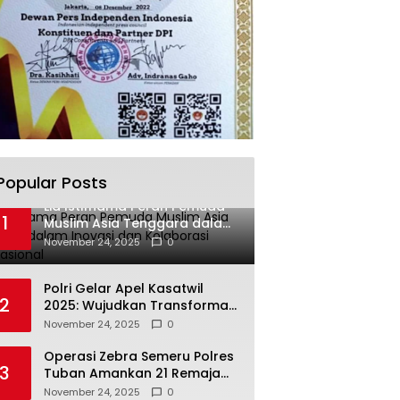
Popular Posts
Lia Istifhama Peran Pemuda
1
Muslim Asia Tenggara dalam
Inovasi dan Kolaborasi
November 24, 2025
0
Internasional
Polri Gelar Apel Kasatwil
2
2025: Wujudkan Transformasi
Polri yang Profesional untuk
November 24, 2025
0
Masyarakat
Operasi Zebra Semeru Polres
3
Tuban Amankan 21 Remaja
Pelaku Balap Liar
November 24, 2025
0