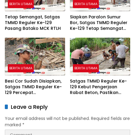
BERITA UTAMA
BERITA UTAMA
Tetap Semangat, Satgas
Siapkan Paralon Sumur
TMMD Reguler Ke-129
Bor, Satgas TMMD Reguler
Pasang Batako MCK RTLH
Ke-129 Tetap Semangat
Wujudkan Air Bersih untuk
Warga
BERITA UTAMA
BERITA UTAMA
Besi Cor Sudah Disiapkan,
Satgas TMMD Reguler Ke-
Satgas TMMD Reguler Ke-
129 Kebut Pengerjaan
129 Percepat
Rabat Beton, Pastikan
Pembangunan
Selesai Sesuai Target
Leave a Reply
Your email address will not be published.
Required fields are
marked
*