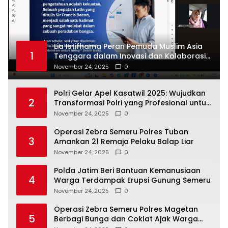
Lia Istifhama Peran Pemuda Muslim Asia
1
Tenggara dalam Inovasi dan Kolaborasi
Internasional
November 24, 2025
0
Polri Gelar Apel Kasatwil 2025: Wujudkan
2
Transformasi Polri yang Profesional untuk
Masyarakat
November 24, 2025
0
Operasi Zebra Semeru Polres Tuban
3
Amankan 21 Remaja Pelaku Balap Liar
November 24, 2025
0
Polda Jatim Beri Bantuan Kemanusiaan
4
Warga Terdampak Erupsi Gunung Semeru
November 24, 2025
0
Operasi Zebra Semeru Polres Magetan
5
Berbagi Bunga dan Coklat Ajak Warga