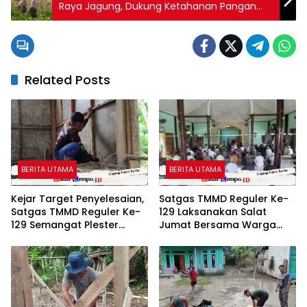
Raya Jagung, Dukung Ketahanan Pangan
Nasional
Related Posts
BERITA UTAMA
BERITA UTAMA
Kejar Target Penyelesaian,
Satgas TMMD Reguler Ke-
Satgas TMMD Reguler Ke-
129 Laksanakan Salat
129 Semangat Plester
Jumat Bersama Warga
Dinding RTLH
Tempapan Hulu, Pererat
Komsos