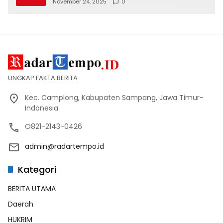
Tertib Lalin
November 24, 2025
0
UNGKAP FAKTA BERITA
Kec. Camplong, Kabupaten Sampang, Jawa Timur-
Indonesia
O821-2143-0426
admin@radartempo.id
Kategori
BERITA UTAMA
Daerah
HUKRIM