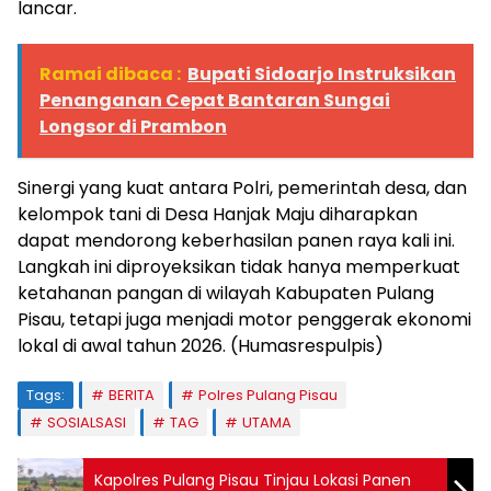
lancar.
Ramai dibaca :
Bupati Sidoarjo Instruksikan
Penanganan Cepat Bantaran Sungai
Longsor di Prambon
Sinergi yang kuat antara Polri, pemerintah desa, dan
kelompok tani di Desa Hanjak Maju diharapkan
dapat mendorong keberhasilan panen raya kali ini.
Langkah ini diproyeksikan tidak hanya memperkuat
ketahanan pangan di wilayah Kabupaten Pulang
Pisau, tetapi juga menjadi motor penggerak ekonomi
lokal di awal tahun 2026. (Humasrespulpis)
Tags:
BERITA
Polres Pulang Pisau
SOSIALSASI
TAG
UTAMA
Kapolres Pulang Pisau Tinjau Lokasi Panen