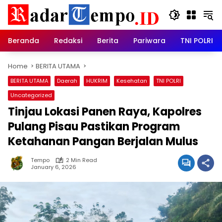
Skip
to
content
Beranda
Redaksi
Berita
Pariwara
TNI POLRI
Home
BERITA UTAMA
BERITA UTAMA
Daerah
HUKRIM
Kesehatan
TNI POLRI
Uncategorized
Tinjau Lokasi Panen Raya, Kapolres
Pulang Pisau Pastikan Program
Ketahanan Pangan Berjalan Mulus
Tempo
2 Min Read
January 6, 2026