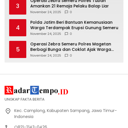
Operasi Zebra Semeru Polres Tuban
3
Amankan 21 Remaja Pelaku Balap Liar
November 24, 2025
0
Polda Jatim Beri Bantuan Kemanusiaan
4
Warga Terdampak Erupsi Gunung Semeru
November 24, 2025
0
Operasi Zebra Semeru Polres Magetan
5
Berbagi Bunga dan Coklat Ajak Warga
Tertib Lalin
November 24, 2025
0
UNGKAP FAKTA BERITA
Kec. Camplong, Kabupaten Sampang, Jawa Timur-
Indonesia
O821-2143-0426