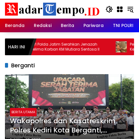
Skip
to
content
Beranda
Redaksi
Berita
Pariwara
TNI POLRI
DVI Polda Jatim Serahkan Jenazah
Penggantia
HARI INI
Kelima Korban KM Mutiara Sentosa II
Kewenangan 
Juanda: J
Pemberanta
Berganti
BERITA UTAMA
Wakapolres dan Kasatreskrim
Polres Kediri Kota Berganti,