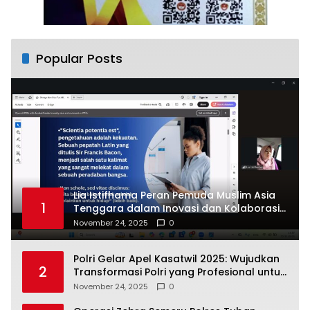
Popular Posts
Lia Istifhama Peran Pemuda Muslim Asia
1
Tenggara dalam Inovasi dan Kolaborasi
Internasional
November 24, 2025
0
Polri Gelar Apel Kasatwil 2025: Wujudkan
2
Transformasi Polri yang Profesional untuk
Masyarakat
November 24, 2025
0