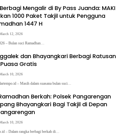
erbagi Mengalir di By Pass Juanda: MAKI
rkan 1000 Paket Takjil untuk Pengguna
amadhan 1447 H
March 12, 2026
2026 – Bulan suci Ramadhan…
nggalek dan Bhayangkari Berbagi Ratusan
Puasa Gratis
March 10, 2026
empo.id – Masih dalam suasana bulan suci…
 Ramadhan Berkah: Polsek Pangarengan
pang Bhayangkari Bagi Takjil di Depan
Pangarengan
March 10, 2026
id – Dalam rangka berbagi berkah di…