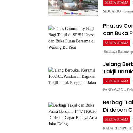
BERITA UTAMA
SIDOARJO – Semanga
Phatas Com
dan Buka P
BERITA UTAMA
‎ ‎Surabaya Radarte
Jelang Ber
Takjil unt
BERITA UTAMA
PANDAWAN – Dalam 
Berbagi Ta
Di depan C
BERITA UTAMA
RADARTEMPO.ID SU