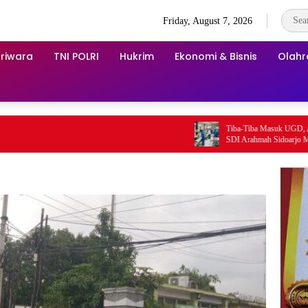
Friday, August 7, 2026
riwara
TNI POLRI
Hukrim
Ekonomi & Bisnis
Olah
Tiba-Tiba Masuk UGD, Apa Penyeba
SDI Arahmah Sidoarjo Mendadak Sak