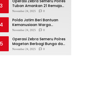
Operasi Zebra Semeru Polres
3
Tuban Amankan 21 Remaja
Pelaku Balap Liar
November 24, 2025
0
Polda Jatim Beri Bantuan
4
Kemanusiaan Warga
Terdampak Erupsi Gunung
November 24, 2025
0
Semeru
Operasi Zebra Semeru Polres
5
Magetan Berbagi Bunga dan
Coklat Ajak Warga Tertib
November 24, 2025
0
Lalin