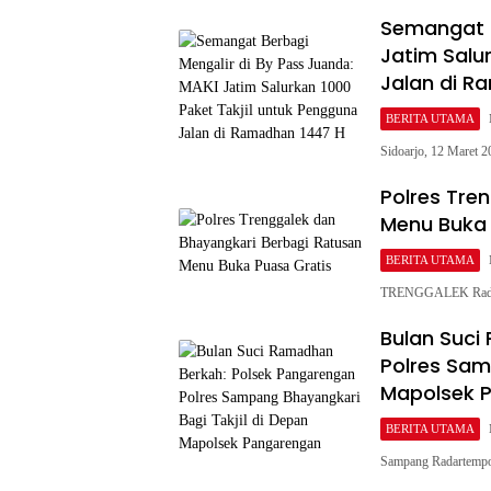
Semangat B
Jatim Salu
Jalan di R
BERITA UTAMA
Sidoarjo, 12 Maret 
Polres Tre
Menu Buka 
BERITA UTAMA
TRENGGALEK Radart
Bulan Suci
Polres Sam
Mapolsek 
BERITA UTAMA
Sampang Radartempo.