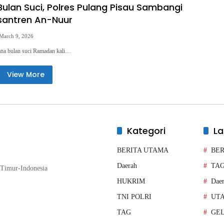
Bulan Suci, Polres Pulang Pisau Sambangi
santren An-Nuur
March 9, 2026
ana bulan suci Ramadan kali…
View More
Kategori
La
BERITA UTAMA
BER
Daerah
TA
Timur-Indonesia
HUKRIM
Dae
TNI POLRI
UT
TAG
GE