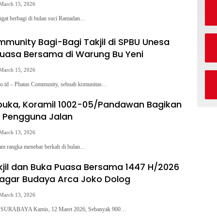
March 15, 2026
t berbagi di bulan suci Ramadan…
munity Bagi-Bagi Takjil di SPBU Unesa
uasa Bersama di Warung Bu Yeni
March 15, 2026
mpo.id – Phatas Community, sebuah komunitas…
buka, Koramil 1002-05/Pandawan Bagikan
uk Pengguna Jalan
March 13, 2026
rangka menebar berkah di bulan…
kjil dan Buka Puasa Bersama 1447 H/2026
agar Budaya Arca Joko Dolog
March 13, 2026
RABAYA Kamis, 12 Maret 2026, Sebanyak 900…