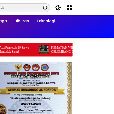
raga
Hiburan
Teknologi
b 19 Siswa
KEMATIAN WIDI NUR CAHYONO MEMICU
it?
GELOMBANG TUNTUTAN PUBLIK: MUTASI
DIANGGAP TAK MENJAWAB PERTANYAAN
HUKUM, DESAKAN PROSES PIDANA
MENGUAT