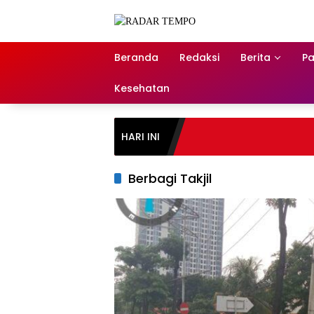
Skip
to
content
Beranda
Redaksi
Berita
Pa
Kesehatan
HARI INI
Berbagi Takjil