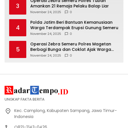
Operasi Zebra Semeru Polres Tuban
3
Amankan 21 Remaja Pelaku Balap Liar
November 24, 2025
0
Polda Jatim Beri Bantuan Kemanusiaan
4
Warga Terdampak Erupsi Gunung Semeru
November 24, 2025
0
Operasi Zebra Semeru Polres Magetan
5
Berbagi Bunga dan Coklat Ajak Warga
Tertib Lalin
November 24, 2025
0
UNGKAP FAKTA BERITA
Kec. Camplong, Kabupaten Sampang, Jawa Timur-
Indonesia
O821-2143-0426