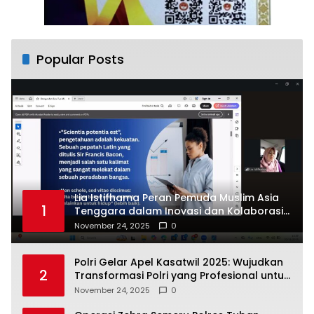
Popular Posts
Lia Istifhama Peran Pemuda Muslim Asia
1
Tenggara dalam Inovasi dan Kolaborasi
Internasional
November 24, 2025
0
Polri Gelar Apel Kasatwil 2025: Wujudkan
2
Transformasi Polri yang Profesional untuk
Masyarakat
November 24, 2025
0