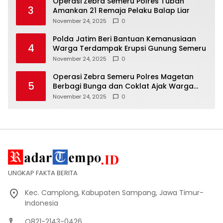
Operasi Zebra Semeru Polres Tuban
3
Amankan 21 Remaja Pelaku Balap Liar
November 24, 2025
0
Polda Jatim Beri Bantuan Kemanusiaan
4
Warga Terdampak Erupsi Gunung Semeru
November 24, 2025
0
Operasi Zebra Semeru Polres Magetan
5
Berbagi Bunga dan Coklat Ajak Warga
Tertib Lalin
November 24, 2025
0
UNGKAP FAKTA BERITA
Kec. Camplong, Kabupaten Sampang, Jawa Timur-
Indonesia
O821-2143-0426