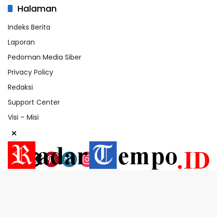
Halaman
Indeks Berita
Laporan
Pedoman Media Siber
Privacy Policy
Redaksi
Support Center
Visi – Misi
×
Redaksi
Visi-Misi
Laporan
Support Center
RadarTempo.id | 2026