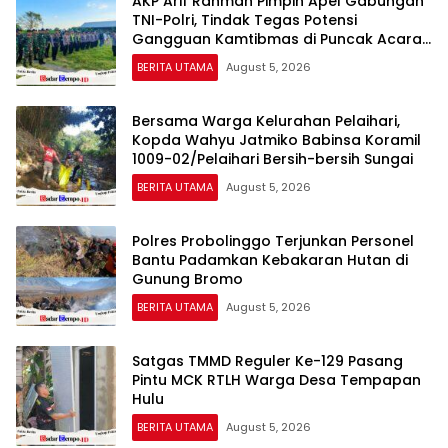
AKP Arif Rahman Pimpin Apel Gabungan
TNI-Polri, Tindak Tegas Potensi
Gangguan Kamtibmas di Puncak Acara
Wong Bodho Sidowungu
BERITA UTAMA
August 5, 2026
Bersama Warga Kelurahan Pelaihari,
Kopda Wahyu Jatmiko Babinsa Koramil
1009-02/Pelaihari Bersih-bersih Sungai
BERITA UTAMA
August 5, 2026
Polres Probolinggo Terjunkan Personel
Bantu Padamkan Kebakaran Hutan di
Gunung Bromo
BERITA UTAMA
August 5, 2026
Satgas TMMD Reguler Ke-129 Pasang
Pintu MCK RTLH Warga Desa Tempapan
Hulu
BERITA UTAMA
August 5, 2026