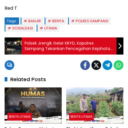
Red T
Tags:
BANJIR
BERITA
POLRES SAMPANG
SOSIALSASI
UTAMA
Polsek Jrengik Gelar KRYD, Kapolres
Sampang Tekankan Pencegahan Kejahatan
dan Peran Masyarakat
Related Posts
BERITA UTAMA
BERITA UTAMA