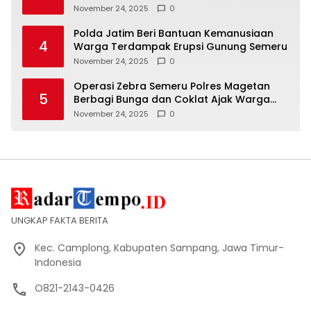
November 24, 2025
0
Polda Jatim Beri Bantuan Kemanusiaan
4
Warga Terdampak Erupsi Gunung Semeru
November 24, 2025
0
Operasi Zebra Semeru Polres Magetan
5
Berbagi Bunga dan Coklat Ajak Warga
Tertib Lalin
November 24, 2025
0
UNGKAP FAKTA BERITA
Kec. Camplong, Kabupaten Sampang, Jawa Timur-
Indonesia
O821-2143-0426