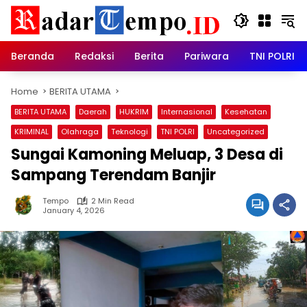
Skip
to
content
Beranda
Redaksi
Berita
Pariwara
TNI POLRI
Home
BERITA UTAMA
BERITA UTAMA
Daerah
HUKRIM
Internasional
Kesehatan
KRIMINAL
Olahraga
Teknologi
TNI POLRI
Uncategorized
Sungai Kamoning Meluap, 3 Desa di
Sampang Terendam Banjir
Tempo
2 Min Read
January 4, 2026