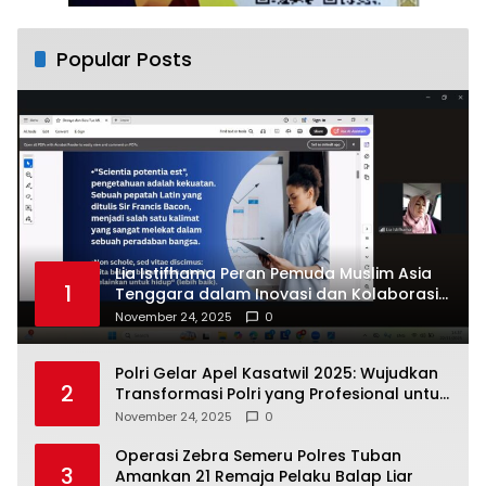
Popular Posts
Lia Istifhama Peran Pemuda Muslim Asia
1
Tenggara dalam Inovasi dan Kolaborasi
Internasional
November 24, 2025
0
Polri Gelar Apel Kasatwil 2025: Wujudkan
2
Transformasi Polri yang Profesional untuk
Masyarakat
November 24, 2025
0
Operasi Zebra Semeru Polres Tuban
3
Amankan 21 Remaja Pelaku Balap Liar