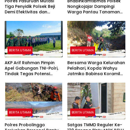
Polres Pasuruan Mutasi
Bhabinkamtibmas Polsek
Tiga Penyidik Polsek Beji
Nongkojajar Dampingi
Demi Efektivitas dan
Warga Pantau Tanaman
Kelancaran Proses
Tomat Dukung Program
Penyidikan
Ketahanan Pangan
Nasional
BERITA UTAMA
BERITA UTAMA
AKP Arif Rahman Pimpin
Bersama Warga Kelurahan
Apel Gabungan TNI-Polri,
Pelaihari, Kopda Wahyu
Tindak Tegas Potensi
Jatmiko Babinsa Koramil
Gangguan Kamtibmas di
1009-02/Pelaihari Bersih-
Puncak Acara Wong
bersih Sungai
Bodho Sidowungu
BERITA UTAMA
BERITA UTAMA
Polres Probolinggo
Satgas TMMD Reguler Ke-