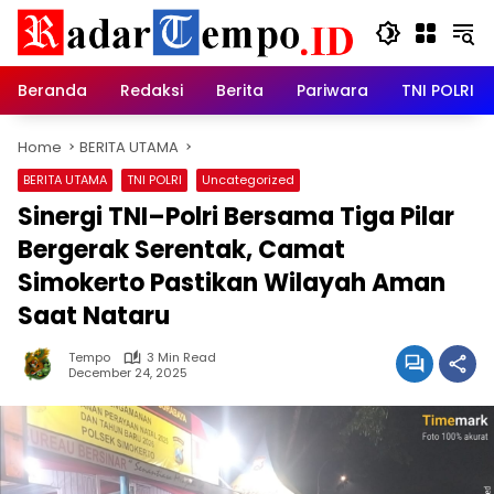
Skip
to
content
Beranda
Redaksi
Berita
Pariwara
TNI POLRI
Home
BERITA UTAMA
BERITA UTAMA
TNI POLRI
Uncategorized
Sinergi TNI–Polri Bersama Tiga Pilar
Bergerak Serentak, Camat
Simokerto Pastikan Wilayah Aman
Saat Nataru
Tempo
3 Min Read
December 24, 2025