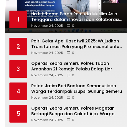
Lia Istifhama Peran Pemuda Muslim Asia
1
Tenggara dalam Inovasi dan Kolaborasi
Internasional
November 24, 2025
0
Polri Gelar Apel Kasatwil 2025: Wujudkan
2
Transformasi Polri yang Profesional untuk
Masyarakat
November 24, 2025
0
Operasi Zebra Semeru Polres Tuban
3
Amankan 21 Remaja Pelaku Balap Liar
November 24, 2025
0
Polda Jatim Beri Bantuan Kemanusiaan
4
Warga Terdampak Erupsi Gunung Semeru
November 24, 2025
0
Operasi Zebra Semeru Polres Magetan
5
Berbagi Bunga dan Coklat Ajak Warga
Tertib Lalin
November 24, 2025
0