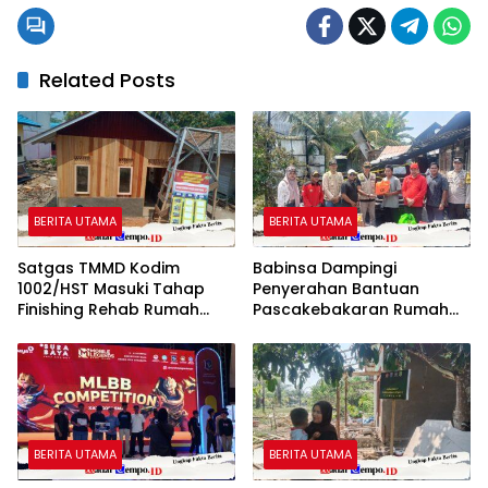
Related Posts
BERITA UTAMA
BERITA UTAMA
Satgas TMMD Kodim
Babinsa Dampingi
1002/HST Masuki Tahap
Penyerahan Bantuan
Finishing Rehab Rumah
Pascakebakaran Rumah
Warga
Warga Desa Hapalah
BERITA UTAMA
BERITA UTAMA