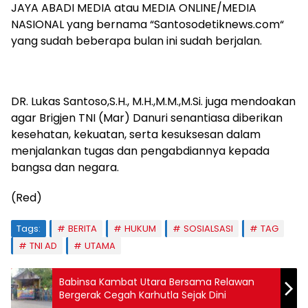
JAYA ABADI MEDIA atau MEDIA ONLINE/MEDIA
NASIONAL yang bernama “Santosodetiknews.com“
yang sudah beberapa bulan ini sudah berjalan.
DR. Lukas Santoso,S.H., M.H.,M.M.,M.Si. juga mendoakan
agar Brigjen TNI (Mar) Danuri senantiasa diberikan
kesehatan, kekuatan, serta kesuksesan dalam
menjalankan tugas dan pengabdiannya kepada
bangsa dan negara.
(Red)
Tags:
BERITA
HUKUM
SOSIALSASI
TAG
TNI AD
UTAMA
Babinsa Kambat Utara Bersama Relawan
Bergerak Cegah Karhutla Sejak Dini