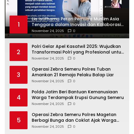
Lia Istifhama Peran Pemuda Muslim Asia
1
Tenggara dalam Inovasi dan Kolaborasi
Internasional
November 24, 2025
0
Polri Gelar Apel Kasatwil 2025: Wujudkan
2
Transformasi Polri yang Profesional untuk
Masyarakat
November 24, 2025
0
Operasi Zebra Semeru Polres Tuban
3
Amankan 21 Remaja Pelaku Balap Liar
November 24, 2025
0
Polda Jatim Beri Bantuan Kemanusiaan
4
Warga Terdampak Erupsi Gunung Semeru
November 24, 2025
0
Operasi Zebra Semeru Polres Magetan
5
Berbagi Bunga dan Coklat Ajak Warga
Tertib Lalin
November 24, 2025
0