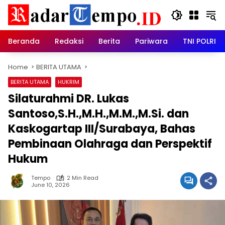
Skip
to
content
Beranda
Redaksi
Berita
Pariwara
TNI POLRI
Home
BERITA UTAMA
BERITA UTAMA
HUKRIM
Silaturahmi DR. Lukas
Santoso,S.H.,M.H.,M.M.,M.Si. dan
Kaskogartap III/Surabaya, Bahas
Pembinaan Olahraga dan Perspektif
Hukum
Tempo
2 Min Read
June 10, 2026