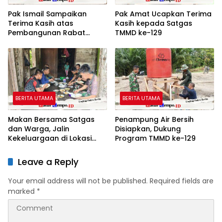
Pak Ismail Sampaikan
Pak Amat Ucapkan Terima
Terima Kasih atas
Kasih kepada Satgas
Pembangunan Rabat
TMMD ke-129
Beton TMMD ke-129
BERITA UTAMA
BERITA UTAMA
Makan Bersama Satgas
Penampung Air Bersih
dan Warga, Jalin
Disiapkan, Dukung
Kekeluargaan di Lokasi
Program TMMD ke-129
TMMD ke-129
Leave a Reply
Your email address will not be published.
Required fields are
marked
*