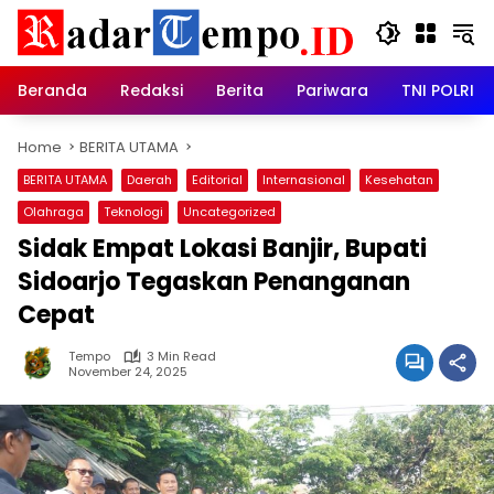
Skip
to
content
Beranda
Redaksi
Berita
Pariwara
TNI POLRI
Home
BERITA UTAMA
BERITA UTAMA
Daerah
Editorial
Internasional
Kesehatan
Olahraga
Teknologi
Uncategorized
Sidak Empat Lokasi Banjir, Bupati
Sidoarjo Tegaskan Penanganan
Cepat
Tempo
3 Min Read
November 24, 2025