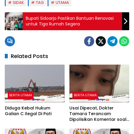
SIDAK
TAG
UTAMA
Bupati Sidoarjo Pastikan Bantuan Renovasi
untuk Tiga Rumah Segera
Related Posts
BERITA UTAMA
BERITA UTAMA
Diduga Kebal Hukum
Usai Dipecat, Dokter
Galian C Ilegal Di Pati
Tamara Terancam
Dipolisikan Komentar soal
Pasien BPJS yang Dinilai Nir
Empati