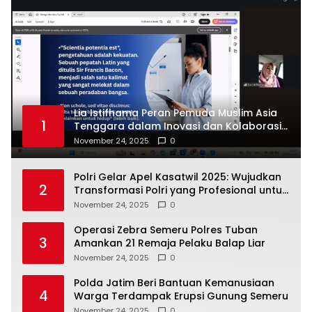
Lia Istifhama Peran Pemuda Muslim Asia
1
Tenggara dalam Inovasi dan Kolaborasi
Internasional
November 24, 2025
0
Polri Gelar Apel Kasatwil 2025: Wujudkan
2
Transformasi Polri yang Profesional untuk
Masyarakat
November 24, 2025
0
Operasi Zebra Semeru Polres Tuban
3
Amankan 21 Remaja Pelaku Balap Liar
November 24, 2025
0
Polda Jatim Beri Bantuan Kemanusiaan
4
Warga Terdampak Erupsi Gunung Semeru
November 24, 2025
0