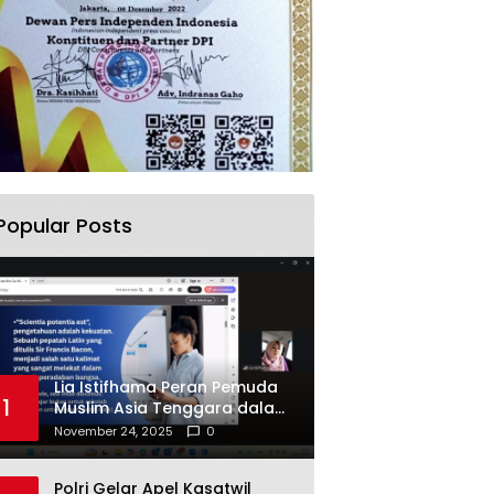
Popular Posts
Lia Istifhama Peran Pemuda
1
Muslim Asia Tenggara dalam
Inovasi dan Kolaborasi
November 24, 2025
0
Internasional
Polri Gelar Apel Kasatwil