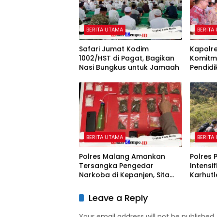
BERITA UTAMA
BERITA
Safari Jumat Kodim
Kapolr
1002/HST di Pagat, Bagikan
Komitm
Nasi Bungkus untuk Jamaah
Pendidi
BERITA UTAMA
BERITA
Polres Malang Amankan
Polres 
Tersangka Pengedar
Intens
Narkoba di Kepanjen, Sita
Karhutl
Sabu 96 Gram dan Ganja 131
Bromo
Gram
Leave a Reply
Your email address will not be published.