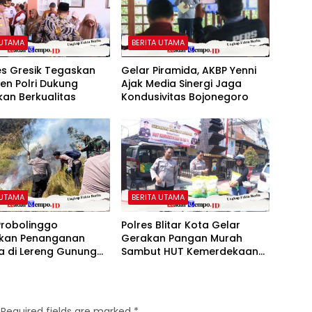
 UTAMA
BERITA UTAMA
es Gresik Tegaskan
Gelar Piramida, AKBP Yenni
en Polri Dukung
Ajak Media Sinergi Jaga
kan Berkualitas
Kondusivitas Bojonegoro
 UTAMA
BERITA UTAMA
Probolinggo
Polres Blitar Kota Gelar
ifkan Penanganan
Gerakan Pangan Murah
a di Lereng Gunung
Sambut HUT Kemerdekaan
b
RI ke-81
Required fields are marked
*