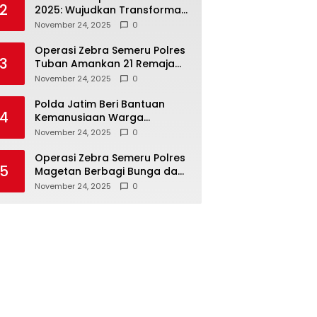
2
2025: Wujudkan Transformasi
Polri yang Profesional untuk
November 24, 2025
0
Masyarakat
Operasi Zebra Semeru Polres
3
Tuban Amankan 21 Remaja
Pelaku Balap Liar
November 24, 2025
0
Polda Jatim Beri Bantuan
4
Kemanusiaan Warga
Terdampak Erupsi Gunung
November 24, 2025
0
Semeru
Operasi Zebra Semeru Polres
5
Magetan Berbagi Bunga dan
Coklat Ajak Warga Tertib
November 24, 2025
0
Lalin