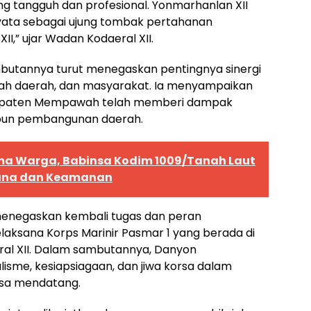
ang tangguh dan profesional. Yonmarhanlan XII
nyata sebagai ujung tombak pertahanan
II,” ujar Wadan Kodaeral XII.
utannya turut menegaskan pentingnya sinergi
tah daerah, dan masyarakat. Ia menyampaikan
abupaten Mempawah telah memberi dampak
aupun pembangunan daerah.
a Warga, Babinsa Kodim 1009/Tanah Laut
ana dan Keamanan
menegaskan kembali tugas dan peran
laksana Korps Marinir Pasmar 1 yang berada di
al XII. Dalam sambutannya, Danyon
sme, kesiapsiagaan, dan jiwa korsa dalam
asa mendatang.