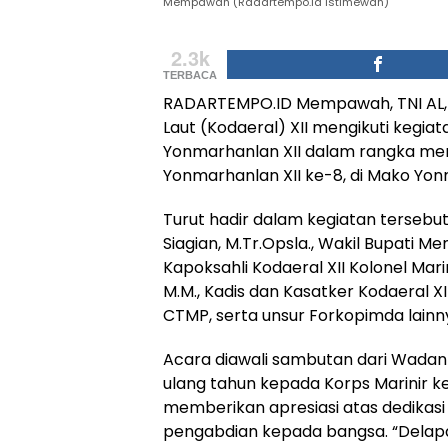
Mempawah (Radartempo.id istimewah)
2.3k
TERBACA
RADARTEMPO.ID Mempawah, TNI AL, 
Laut (Kodaeral) XII mengikuti kegia
Yonmarhanlan XII dalam rangka mem
Yonmarhanlan XII ke-8, di Mako Yon
Turut hadir dalam kegiatan tersebut
Siagian, M.Tr.Opsla., Wakil Bupati Mem
Kapoksahli Kodaeral XII Kolonel Mar
M.M., Kadis dan Kasatker Kodaeral X
CTMP, serta unsur Forkopimda lainn
Acara diawali sambutan dari Wadan
ulang tahun kepada Korps Marinir k
memberikan apresiasi atas dedikasi
pengabdian kepada bangsa. “Delapa