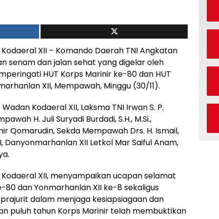
Kodaeral XII – Komando Daerah TNI Angkatan
tan senam dan jalan sehat yang digelar oleh
peringati HUT Korps Marinir ke-80 dan HUT
marhanlan XII, Mempawah, Minggu (30/11).
 Wadan Kodaeral XII, Laksma TNI Irwan S. P.
pawah H. Juli Suryadi Burdadi, S.H., M.Si.,
inir Qomarudin, Sekda Mempawah Drs. H. Ismail,
II, Danyonmarhanlan XII Letkol Mar Saiful Anam,
ya.
 Kodaeral XII, menyampaikan ucapan selamat
e-80 dan Yonmarhanlan XII ke-8 sekaligus
 prajurit dalam menjaga kesiapsiagaan dan
n puluh tahun Korps Marinir telah membuktikan