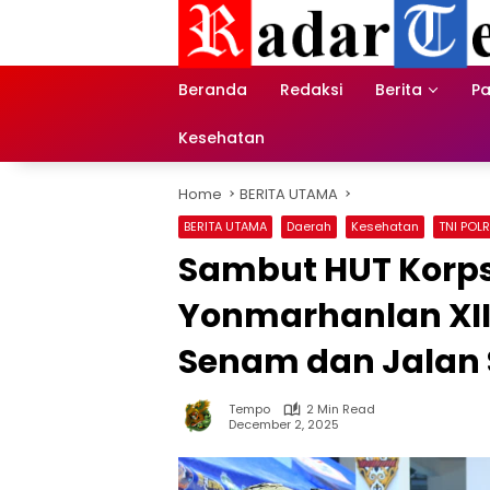
Skip
to
content
Beranda
Redaksi
Berita
Pa
Kesehatan
Home
BERITA UTAMA
BERITA UTAMA
Daerah
Kesehatan
TNI POLR
Sambut HUT Korps
Yonmarhanlan XII k
Senam dan Jalan
Tempo
2 Min Read
December 2, 2025