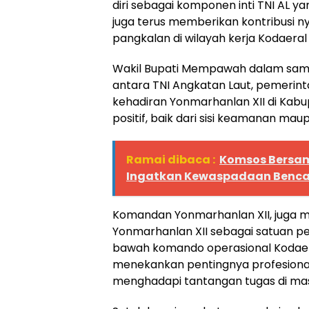
diri sebagai komponen inti TNI AL y
juga terus memberikan kontribusi 
pangkalan di wilayah kerja Kodaeral X
Wakil Bupati Mempawah dalam samb
antara TNI Angkatan Laut, pemerin
kehadiran Yonmarhanlan XII di K
positif, baik dari sisi keamanan m
Ramai dibaca :
Komsos Bersam
Ingatkan Kewaspadaan Benc
Komandan Yonmarhanlan XII, juga 
Yonmarhanlan XII sebagai satuan pe
bawah komando operasional Kodaer
menekankan pentingnya profesionali
menghadapi tantangan tugas di m