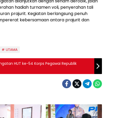
giatan dilanjutkan dengan senam aerobik, jalan
ahan hadiah turnamen voli, penyerahan tali
buran prajurit. Kegiatan berlangsung penuh
pererat kebersamaan antara prajurit dan
UTAMA
ringatan HUT ke-54 Korps Pegawai Republik