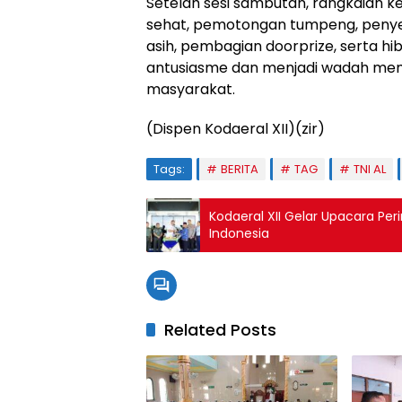
Setelah sesi sambutan, rangkaian ke
sehat, pemotongan tumpeng, penyer
asih, pembagian doorprize, serta hi
antusiasme dan menjadi wadah mem
masyarakat.
(Dispen Kodaeral XII)(zir)
Tags:
BERITA
TAG
TNI AL
Kodaeral XII Gelar Upacara Pe
Indonesia
Related Posts