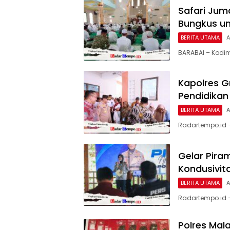
Safari Jum
Bungkus u
BERITA UTAMA
A
BARABAI – Kodim
Kapolres G
Pendidikan
BERITA UTAMA
A
Radartempo.id 
Gelar Pira
Kondusivit
BERITA UTAMA
A
Radartempo.id —
Polres Ma