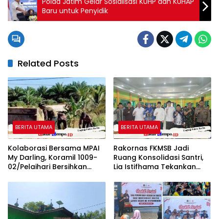
Polda Jatim Gelar Sosialisasi KUHP dan KUHAP
Baru untuk Penyidik
Related Posts
BERITA UTAMA
BERITA UTAMA
Kolaborasi Bersama MPAI
Rakornas FKMSB Jadi
My Darling, Koramil 1009-
Ruang Konsolidasi Santri,
02/Pelaihari Bersihkan
Lia Istifhama Tekankan
Sampah di Jalan Desa
Pentingnya Peran Generasi
Atu-Atu
Muda