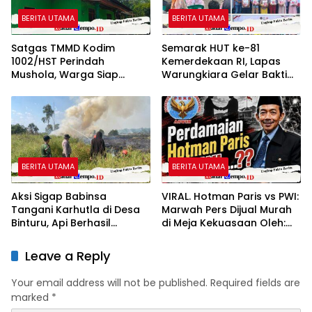
BERITA UTAMA
BERITA UTAMA
Satgas TMMD Kodim
Semarak HUT ke-81
1002/HST Perindah
Kemerdekaan RI, Lapas
Mushola, Warga Siap
Warungkiara Gelar Bakti
Nikmati Tempat Ibadah
Sosial dan Pemeriksaan
Lebih Nyaman
Kesehatan Gratis bagi
Masyarakat
BERITA UTAMA
BERITA UTAMA
Aksi Sigap Babinsa
VIRAL. Hotman Paris vs PWI:
Tangani Karhutla di Desa
Marwah Pers Dijual Murah
Binturu, Api Berhasil
di Meja Kekuasaan Oleh:
Dipadamkan
Aceng Syamsul Hadie
(ASH)”
Leave a Reply
Your email address will not be published.
Required fields are
marked
*