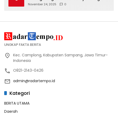
Tertib Lalin
November 24, 2025
0
UNGKAP FAKTA BERITA
Kec. Camplong, Kabupaten Sampang, Jawa Timur-
Indonesia
O821-2143-0426
admin@radartempo.id
Kategori
BERITA UTAMA
Daerah