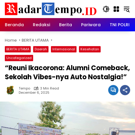
Skip
to
content
Beranda
Redaksi
Berita
Pariwara
TNI POLRI
Home
BERITA UTAMA
BERITA UTAMA
Daerah
Internasional
Kesehatan
Uncategorized
“Reuni Ikacorona: Alumni Comeback,
Sekolah Vibes-nya Auto Nostalgia!”
Tempo
3 Min Read
December 6, 2025