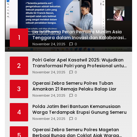
Lia Istifhama Peran Pemuda Muslim Asia
1
Tenggara dalam Inovasi dan Kolaborasi
Internasional
November 24, 2025
0
Polri Gelar Apel Kasatwil 2025: Wujudkan
2
Transformasi Polri yang Profesional untuk
Masyarakat
November 24, 2025
0
Operasi Zebra Semeru Polres Tuban
3
Amankan 21 Remaja Pelaku Balap Liar
November 24, 2025
0
Polda Jatim Beri Bantuan Kemanusiaan
4
Warga Terdampak Erupsi Gunung Semeru
November 24, 2025
0
Operasi Zebra Semeru Polres Magetan
5
Berbagi Bunga dan Coklat Ajak Warga