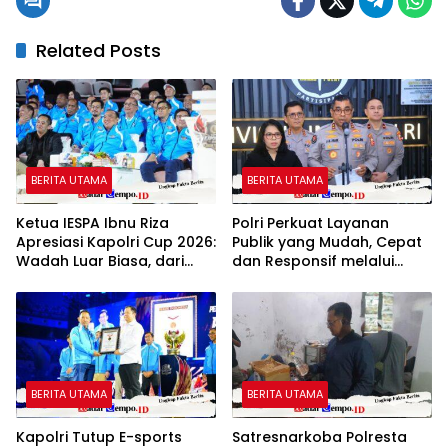
Related Posts
BERITA UTAMA
BERITA UTAMA
Ketua IESPA Ibnu Riza
Polri Perkuat Layanan
Apresiasi Kapolri Cup 2026:
Publik yang Mudah, Cepat
Wadah Luar Biasa, dari
dan Responsif melalui
Polres hingga Panggung
SuperApp Polri
Nasional
BERITA UTAMA
BERITA UTAMA
Kapolri Tutup E-sports
Satresnarkoba Polresta