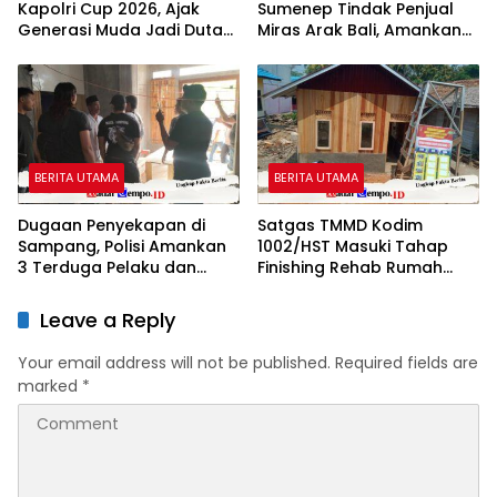
Kapolri Cup 2026, Ajak
Sumenep Tindak Penjual
Generasi Muda Jadi Duta
Miras Arak Bali, Amankan
Kamtibmas dan Aktif
17 Botol Barang Bukti
Laporkan Gangguan Ke 110
BERITA UTAMA
BERITA UTAMA
Dugaan Penyekapan di
Satgas TMMD Kodim
Sampang, Polisi Amankan
1002/HST Masuki Tahap
3 Terduga Pelaku dan
Finishing Rehab Rumah
Temukan Istri Korban
Warga
Leave a Reply
Your email address will not be published.
Required fields are
marked
*