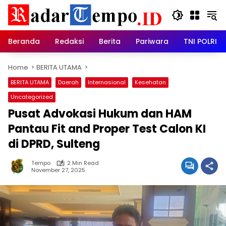
Skip
to
content
Beranda
Redaksi
Berita
Pariwara
TNI POLRI
Home
BERITA UTAMA
BERITA UTAMA
Daerah
Internasional
Kesehatan
Uncategorized
Pusat Advokasi Hukum dan HAM
Pantau Fit and Proper Test Calon KI
di DPRD, Sulteng
Tempo
2 Min Read
November 27, 2025