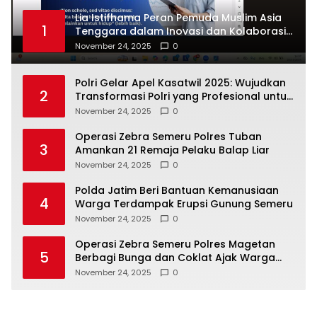
Lia Istifhama Peran Pemuda Muslim Asia
1
Tenggara dalam Inovasi dan Kolaborasi
Internasional
November 24, 2025
0
Polri Gelar Apel Kasatwil 2025: Wujudkan
2
Transformasi Polri yang Profesional untuk
Masyarakat
November 24, 2025
0
Operasi Zebra Semeru Polres Tuban
3
Amankan 21 Remaja Pelaku Balap Liar
November 24, 2025
0
Polda Jatim Beri Bantuan Kemanusiaan
4
Warga Terdampak Erupsi Gunung Semeru
November 24, 2025
0
Operasi Zebra Semeru Polres Magetan
5
Berbagi Bunga dan Coklat Ajak Warga
Tertib Lalin
November 24, 2025
0