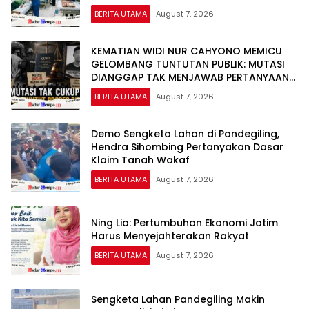
BERITA UTAMA
August 7, 2026
KEMATIAN WIDI NUR CAHYONO MEMICU
GELOMBANG TUNTUTAN PUBLIK: MUTASI
DIANGGAP TAK MENJAWAB PERTANYAAN
HUKUM, DESAKAN PROSES PIDANA
BERITA UTAMA
August 7, 2026
MENGUAT
Demo Sengketa Lahan di Pandegiling,
Hendra Sihombing Pertanyakan Dasar
Klaim Tanah Wakaf
BERITA UTAMA
August 7, 2026
Ning Lia: Pertumbuhan Ekonomi Jatim
Harus Menyejahterakan Rakyat
BERITA UTAMA
August 7, 2026
Sengketa Lahan Pandegiling Makin