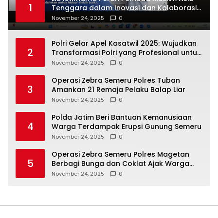
1
Tenggara dalam Inovasi dan Kolaborasi
Internasional
November 24, 2025
0
Polri Gelar Apel Kasatwil 2025: Wujudkan
2
Transformasi Polri yang Profesional untuk
Masyarakat
November 24, 2025
0
Operasi Zebra Semeru Polres Tuban
3
Amankan 21 Remaja Pelaku Balap Liar
November 24, 2025
0
Polda Jatim Beri Bantuan Kemanusiaan
4
Warga Terdampak Erupsi Gunung Semeru
November 24, 2025
0
Operasi Zebra Semeru Polres Magetan
5
Berbagi Bunga dan Coklat Ajak Warga
Tertib Lalin
November 24, 2025
0