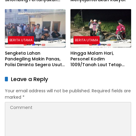
Dasar Klaim Tanah Wakaf
BERITA UTAMA
BERITA UTAMA
Sengketa Lahan
Hingga Malam Hari,
Pandegiling Makin Panas,
Personel Kodim
Polisi Diminta Segera Usut
1009/Tanah Laut Tetap
Agar Tidak Terjadi
Siaga Karhutla di Berbagai
Kegaduhan Di Surabaya
Lokasi
Leave a Reply
Your email address will not be published.
Required fields are
marked
*