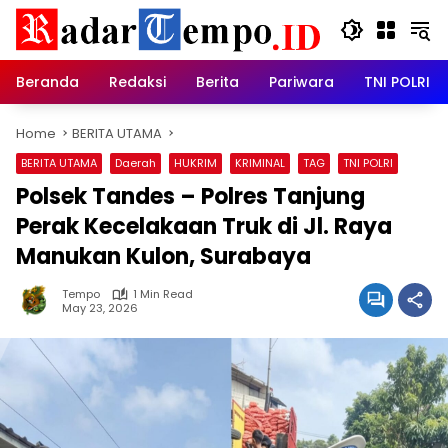
Skip
to
content
Beranda
Redaksi
Berita
Pariwara
TNI POLRI
Home
BERITA UTAMA
BERITA UTAMA
Daerah
HUKRIM
KRIMINAL
TAG
TNI POLRI
Polsek Tandes – Polres Tanjung
Perak Kecelakaan Truk di Jl. Raya
Manukan Kulon, Surabaya
Tempo
1 Min Read
May 23, 2026