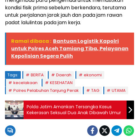
mengimbau para pengemudi untuk memastikan
kondisi fisik prima sebelum berkendara, terutama
untuk perjalanan jarak jauh dan pada jam rawan
padat lalulintas pada jam kerja.
Ramai dibaca :
Bantuan Logistik Kapolri
untuk Polres Aceh Tamiang Tiba, Pelayanan
Kepolisian Segera Pulih
Tags:
BERITA
Daerah
ekonomi
kecelakaan
KESEHATAN
Polres Pelabuhan Tanjung Perak
TAG
UTAMA
Polda Jatim Amankan Tersangka Kasus
Kekerasan Seksual Dua Anak Dibawah Umur