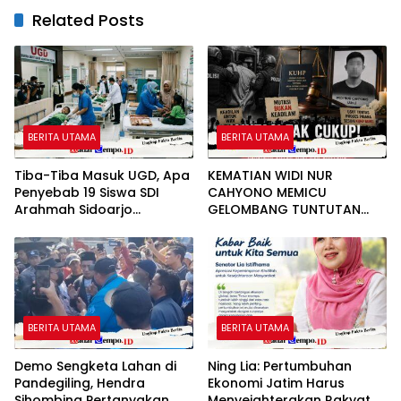
Related Posts
BERITA UTAMA
BERITA UTAMA
Tiba-Tiba Masuk UGD, Apa
KEMATIAN WIDI NUR
Penyebab 19 Siswa SDI
CAHYONO MEMICU
Arahmah Sidoarjo
GELOMBANG TUNTUTAN
Mendadak Sakit?
PUBLIK: MUTASI DIANGGAP
TAK MENJAWAB
PERTANYAAN HUKUM,
DESAKAN PROSES PIDANA
MENGUAT
BERITA UTAMA
BERITA UTAMA
Demo Sengketa Lahan di
Ning Lia: Pertumbuhan
Pandegiling, Hendra
Ekonomi Jatim Harus
Sihombing Pertanyakan
Menyejahterakan Rakyat