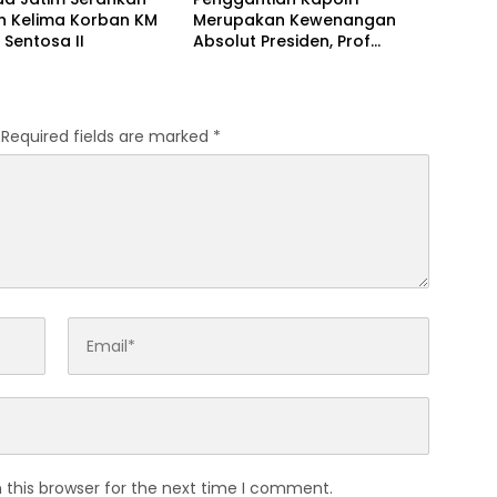
h Kelima Korban KM
Merupakan Kewenangan
 Sentosa II
Absolut Presiden, Prof
Juanda: Jangan Sampai
Pemberantasan Korupsi
Justru Melemah
Required fields are marked
*
 this browser for the next time I comment.