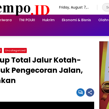
Friday, August 7,
2026
riwara
TNI POLRI
Hukrim
Ekonomi & Bisnis
Olah
I
Uncategorized
tup Total Jalur Kotah-
uk Pengecoran Jalan,
hkan