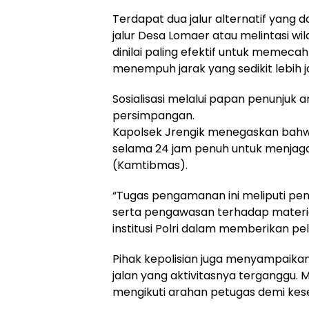
​Terdapat dua jalur alternatif yang
jalur Desa Lomaer atau melintasi wi
dinilai paling efektif untuk memec
menempuh jarak yang sedikit lebih j
Sosialisasi melalui papan penunjuk ara
persimpangan.
​Kapolsek Jrengik menegaskan bahwa
selama 24 jam penuh untuk menjag
(Kamtibmas).
“Tugas pengamanan ini meliputi penga
serta pengawasan terhadap materia
institusi Polri dalam memberikan p
​Pihak kepolisian juga menyampai
jalan yang aktivitasnya terganggu. 
mengikuti arahan petugas demi ke