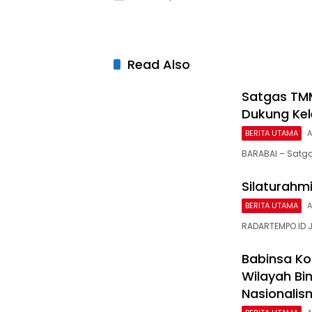
Read Also
Satgas TMM
Dukung Kel
BERITA UTAMA
A
BARABAI – Satg
Silaturahm
BERITA UTAMA
A
RADARTEMPO.ID J
Babinsa Ko
Wilayah Bi
Nasionalis