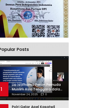
Popular Posts
Lia Istifhama Peran Pemuda
1
Muslim Asia Tenggara dalam
Inovasi dan Kolaborasi
November 24, 2025
0
Internasional
Polri Gelar Apel Kasatwil