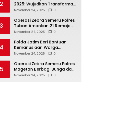
2
2025: Wujudkan Transformasi
Polri yang Profesional untuk
November 24, 2025
0
Masyarakat
Operasi Zebra Semeru Polres
3
Tuban Amankan 21 Remaja
Pelaku Balap Liar
November 24, 2025
0
Polda Jatim Beri Bantuan
4
Kemanusiaan Warga
Terdampak Erupsi Gunung
November 24, 2025
0
Semeru
Operasi Zebra Semeru Polres
5
Magetan Berbagi Bunga dan
Coklat Ajak Warga Tertib
November 24, 2025
0
Lalin