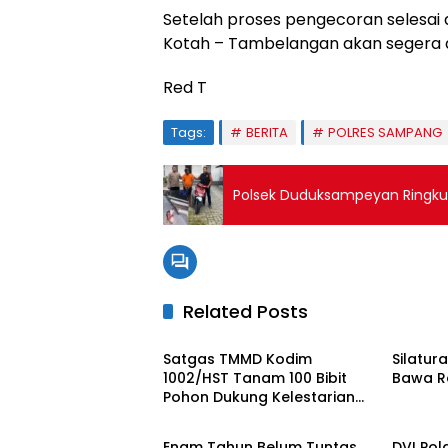
Setelah proses pengecoran selesai da
Kotah – Tambelangan akan segera d
Red T
Tags:
BERITA
POLRES SAMPANG
Polsek Duduksampeyan Ringku
Related Posts
BERITA UTAMA
BERITA
Satgas TMMD Kodim
Silatur
1002/HST Tanam 100 Bibit
Bawa R
Pohon Dukung Kelestarian
BERITA UTAMA
BERITA
Lingkungan
Enam Tahun Belum Tuntas,
DVI Pol