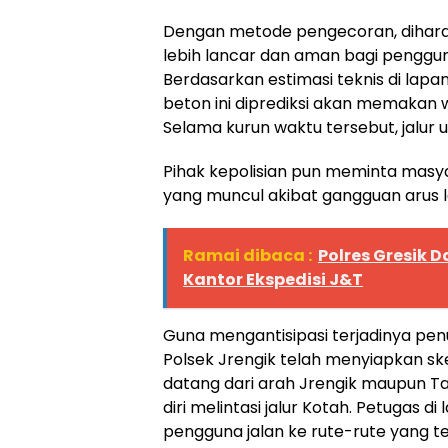
Dengan metode pengecoran, dihara
lebih lancar dan aman bagi penggun
​Berdasarkan estimasi teknis di la
beton ini diprediksi akan memakan w
Selama kurun waktu tersebut, jalur u
Pihak kepolisian pun meminta mas
yang muncul akibat gangguan arus lalu
Ramai dibaca :
Polres Gresik
Kantor Ekspedisi J&T
​Guna mengantisipasi terjadinya p
Polsek Jrengik telah menyiapkan sk
datang dari arah Jrengik maupun 
diri melintasi jalur Kotah. Petugas 
pengguna jalan ke rute-rute yang te