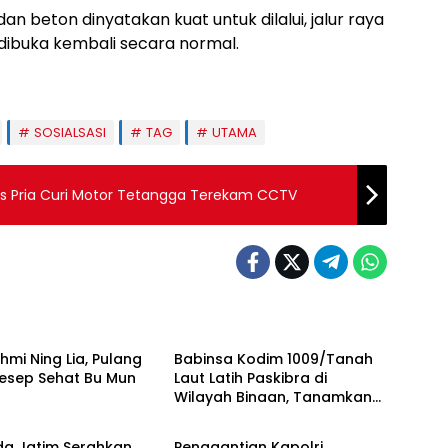
n beton dinyatakan kuat untuk dilalui, jalur raya
ibuka kembali secara normal.
SOSIALSASI
TAG
UTAMA
s Pria Curi Motor Tetangga Terekam CCTV
 UTAMA
BERITA UTAMA
ahmi Ning Lia, Pulang
Babinsa Kodim 1009/Tanah
esep Sehat Bu Mun
Laut Latih Paskibra di
Wilayah Binaan, Tanamkan
 UTAMA
BERITA UTAMA
Disiplin dan Jiwa
Nasionalisme
da Jatim Serahkan
Penggantian Kapolri