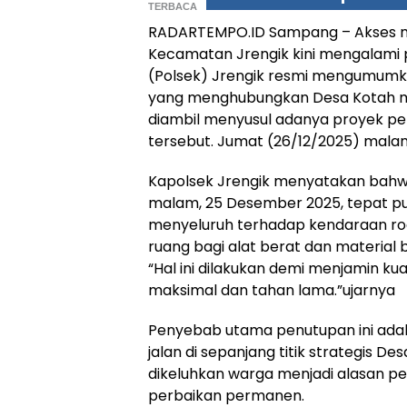
TERBACA
RADARTEMPO.ID Sampang – Akses mo
Kecamatan Jrengik kini mengalami 
(Polsek) Jrengik resmi mengumumkan 
yang menghubungkan Desa Kotah me
diambil menyusul adanya proyek pe
tersebut. Jumat (26/12/2025) mala
​Kapolsek Jrengik menyatakan bahwa
malam, 25 Desember 2025, tepat puk
menyeluruh terhadap kendaraan r
ruang bagi alat berat dan material
“Hal ini dilakukan demi menjamin kua
maksimal dan tahan lama.”ujarnya
​Penyebab utama penutupan ini ada
jalan di sepanjang titik strategis D
dikeluhkan warga menjadi alasan p
perbaikan permanen.