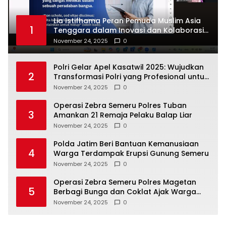
Lia Istifhama Peran Pemuda Muslim Asia
1
Tenggara dalam Inovasi dan Kolaborasi
Internasional
November 24, 2025
0
Polri Gelar Apel Kasatwil 2025: Wujudkan
2
Transformasi Polri yang Profesional untuk
Masyarakat
November 24, 2025
0
Operasi Zebra Semeru Polres Tuban
3
Amankan 21 Remaja Pelaku Balap Liar
November 24, 2025
0
Polda Jatim Beri Bantuan Kemanusiaan
4
Warga Terdampak Erupsi Gunung Semeru
November 24, 2025
0
Operasi Zebra Semeru Polres Magetan
5
Berbagi Bunga dan Coklat Ajak Warga
Tertib Lalin
November 24, 2025
0