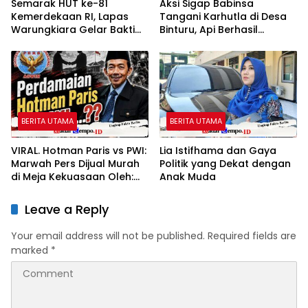
Semarak HUT ke-81
Aksi Sigap Babinsa
Kemerdekaan RI, Lapas
Tangani Karhutla di Desa
Warungkiara Gelar Bakti
Binturu, Api Berhasil
Sosial dan Pemeriksaan
Dipadamkan
Kesehatan Gratis bagi
Masyarakat
BERITA UTAMA
BERITA UTAMA
VIRAL. Hotman Paris vs PWI:
Lia Istifhama dan Gaya
Marwah Pers Dijual Murah
Politik yang Dekat dengan
di Meja Kekuasaan Oleh:
Anak Muda
Aceng Syamsul Hadie
(ASH)”
Leave a Reply
Your email address will not be published.
Required fields are
marked
*