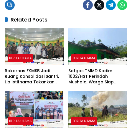
Related Posts
BERITA UTAMA
BERITA UTAMA
Rakornas FKMSB Jadi
Satgas TMMD Kodim
Ruang Konsolidasi Santri,
1002/HST Perindah
Lia Istifhama Tekankan
Mushola, Warga Siap
Pentingnya Peran Generasi
Nikmati Tempat Ibadah
Muda
Lebih Nyaman
BERITA UTAMA
BERITA UTAMA