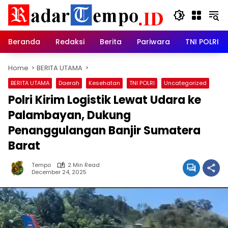
Skip
to
content
Beranda
Redaksi
Berita
Pariwara
TNI POLRI
Home
BERITA UTAMA
BERITA UTAMA
Daerah
Kesehatan
TNI POLRI
Uncategorized
Polri Kirim Logistik Lewat Udara ke
Palambayan, Dukung
Penanggulangan Banjir Sumatera
Barat
Tempo
2 Min Read
December 24, 2025