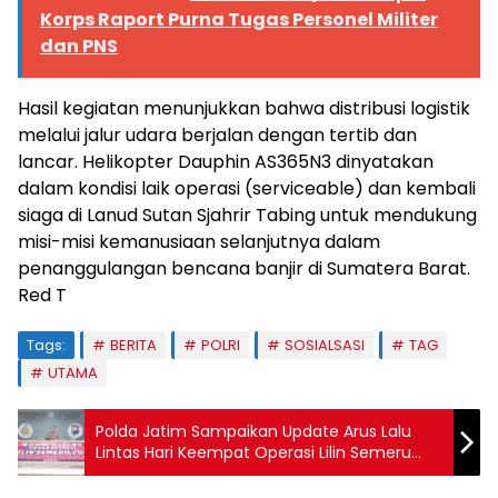
Korps Raport Purna Tugas Personel Militer
dan PNS
Hasil kegiatan menunjukkan bahwa distribusi logistik
melalui jalur udara berjalan dengan tertib dan
lancar. Helikopter Dauphin AS365N3 dinyatakan
dalam kondisi laik operasi (serviceable) dan kembali
siaga di Lanud Sutan Sjahrir Tabing untuk mendukung
misi-misi kemanusiaan selanjutnya dalam
penanggulangan bencana banjir di Sumatera Barat.
Red T
Tags:
BERITA
POLRI
SOSIALSASI
TAG
UTAMA
Polda Jatim Sampaikan Update Arus Lalu
Lintas Hari Keempat Operasi Lilin Semeru
2025