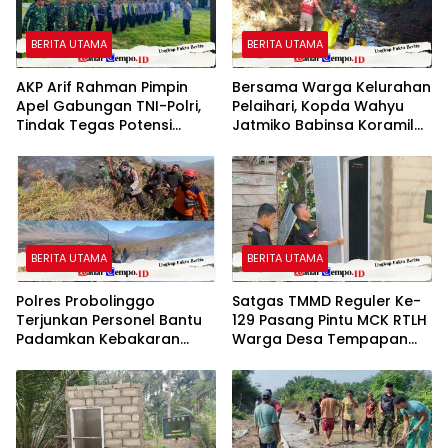
BERITA UTAMA
BERITA UTAMA
AKP Arif Rahman Pimpin
Bersama Warga Kelurahan
Apel Gabungan TNI-Polri,
Pelaihari, Kopda Wahyu
Tindak Tegas Potensi
Jatmiko Babinsa Koramil
Gangguan Kamtibmas di
1009-02/Pelaihari Bersih-
Puncak Acara Wong
bersih Sungai
Bodho Sidowungu
BERITA UTAMA
BERITA UTAMA
Polres Probolinggo
Satgas TMMD Reguler Ke-
Terjunkan Personel Bantu
129 Pasang Pintu MCK RTLH
Padamkan Kebakaran
Warga Desa Tempapan
Hutan di Gunung Bromo
Hulu