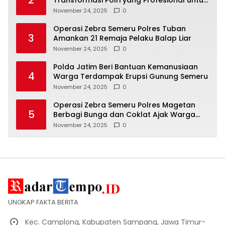
Masyarakat
November 24, 2025
0
Operasi Zebra Semeru Polres Tuban
3
Amankan 21 Remaja Pelaku Balap Liar
November 24, 2025
0
Polda Jatim Beri Bantuan Kemanusiaan
4
Warga Terdampak Erupsi Gunung Semeru
November 24, 2025
0
Operasi Zebra Semeru Polres Magetan
5
Berbagi Bunga dan Coklat Ajak Warga
Tertib Lalin
November 24, 2025
0
UNGKAP FAKTA BERITA
Kec. Camplong, Kabupaten Sampang, Jawa Timur-