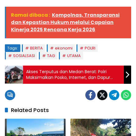
Ramai dibaca :
Kompolnas, Transparansi
dan Kepastian Hukum melalui Capaian
Kinerja 2025 Rencana Kerja 2026
Tags:
BERITA
ekonomi
POLRI
SOSIALSASI
TAG
UTAMA
Akses Terputus dan Medan Berat: Polri
Maksimalkan Posko, Internet, dan Dapur
Lapangan
Related Posts