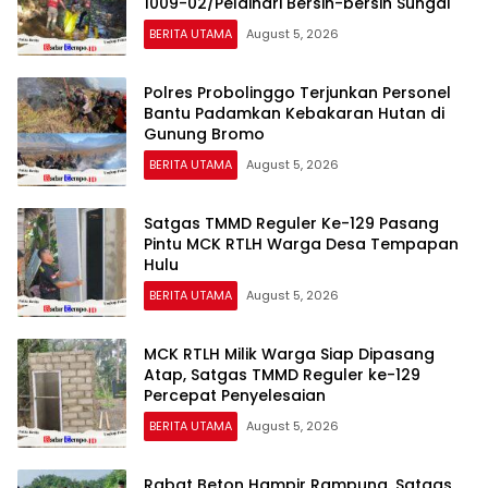
1009-02/Pelaihari Bersih-bersih Sungai
BERITA UTAMA
August 5, 2026
Polres Probolinggo Terjunkan Personel
Bantu Padamkan Kebakaran Hutan di
Gunung Bromo
BERITA UTAMA
August 5, 2026
Satgas TMMD Reguler Ke-129 Pasang
Pintu MCK RTLH Warga Desa Tempapan
Hulu
BERITA UTAMA
August 5, 2026
MCK RTLH Milik Warga Siap Dipasang
Atap, Satgas TMMD Reguler ke-129
Percepat Penyelesaian
BERITA UTAMA
August 5, 2026
Rabat Beton Hampir Rampung, Satgas