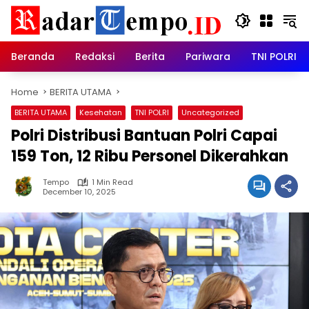
Skip
to
content
Beranda
Redaksi
Berita
Pariwara
TNI POLRI
Home
BERITA UTAMA
BERITA UTAMA
Kesehatan
TNI POLRI
Uncategorized
Polri Distribusi Bantuan Polri Capai
159 Ton, 12 Ribu Personel Dikerahkan
Tempo
1 Min Read
December 10, 2025