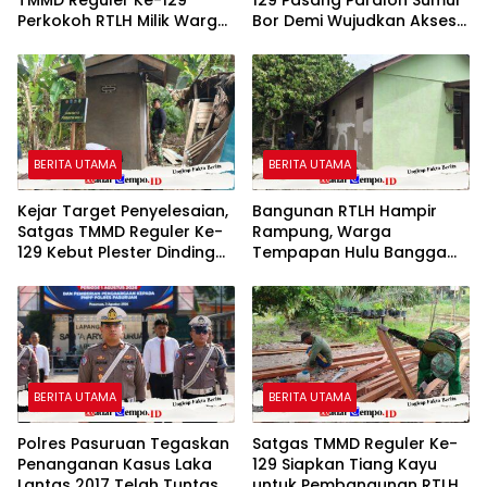
Perkokoh RTLH Milik Warga
Bor Demi Wujudkan Akses
Tempapan Hulu
Air Bersih
BERITA UTAMA
BERITA UTAMA
Kejar Target Penyelesaian,
Bangunan RTLH Hampir
Satgas TMMD Reguler Ke-
Rampung, Warga
129 Kebut Plester Dinding
Tempapan Hulu Bangga
Luar MCK RTLH
dengan Program TMMD
Reguler Ke-129
BERITA UTAMA
BERITA UTAMA
Polres Pasuruan Tegaskan
Satgas TMMD Reguler Ke-
Penanganan Kasus Laka
129 Siapkan Tiang Kayu
Lantas 2017 Telah Tuntas
untuk Pembangunan RTLH