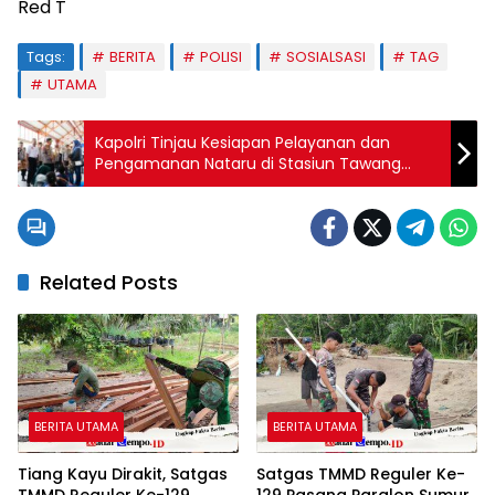
Red T
Tags:
BERITA
POLISI
SOSIALSASI
TAG
UTAMA
Kapolri Tinjau Kesiapan Pelayanan dan
Pengamanan Nataru di Stasiun Tawang
Semarang
Related Posts
BERITA UTAMA
BERITA UTAMA
Tiang Kayu Dirakit, Satgas
Satgas TMMD Reguler Ke-
TMMD Reguler Ke-129
129 Pasang Paralon Sumur