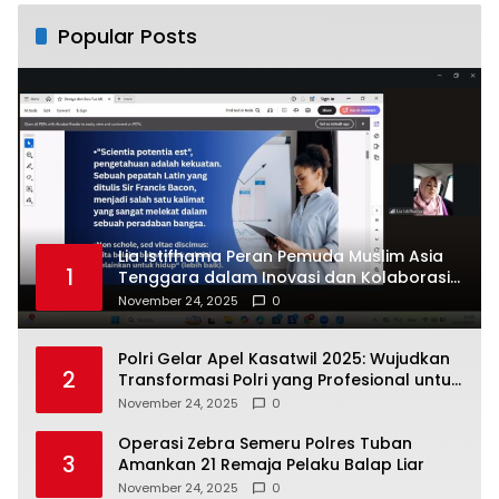
Popular Posts
Lia Istifhama Peran Pemuda Muslim Asia
1
Tenggara dalam Inovasi dan Kolaborasi
Internasional
November 24, 2025
0
Polri Gelar Apel Kasatwil 2025: Wujudkan
2
Transformasi Polri yang Profesional untuk
Masyarakat
November 24, 2025
0
Operasi Zebra Semeru Polres Tuban
3
Amankan 21 Remaja Pelaku Balap Liar
November 24, 2025
0