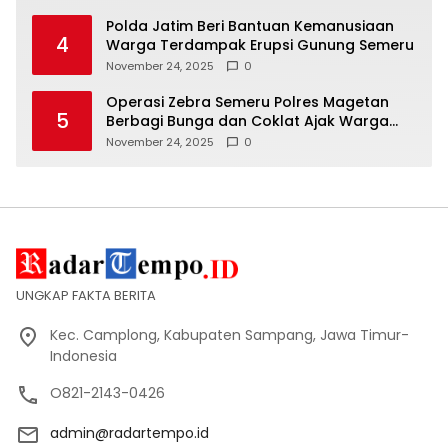
Polda Jatim Beri Bantuan Kemanusiaan
4
Warga Terdampak Erupsi Gunung Semeru
November 24, 2025
0
Operasi Zebra Semeru Polres Magetan
5
Berbagi Bunga dan Coklat Ajak Warga
Tertib Lalin
November 24, 2025
0
UNGKAP FAKTA BERITA
Kec. Camplong, Kabupaten Sampang, Jawa Timur-
Indonesia
O821-2143-0426
admin@radartempo.id