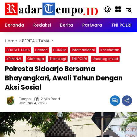
Skip
to
content
Beranda
Redaksi
Berita
Pariwara
TNI POLRI
Home
BERITA UTAMA
BERITA UTAMA
Daerah
HUKRIM
Internasional
Kesehatan
KRIMINAL
Olahraga
Teknologi
TNI POLRI
Uncategorized
Polresta Sidoarjo Bersama
Bhayangkari, Awali Tahun Dengan
Aksi Sosial
Tempo
2 Min Read
January 4, 2026