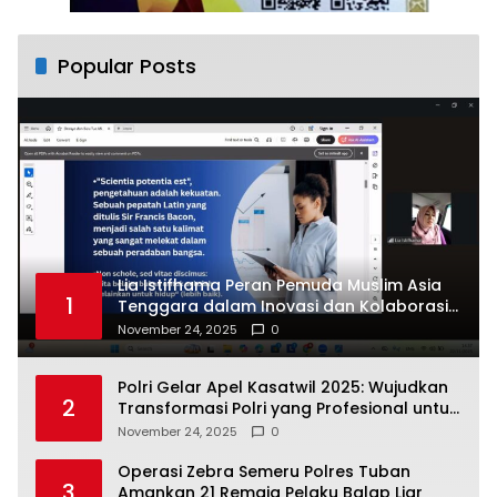
Popular Posts
Lia Istifhama Peran Pemuda Muslim Asia
1
Tenggara dalam Inovasi dan Kolaborasi
Internasional
November 24, 2025
0
Polri Gelar Apel Kasatwil 2025: Wujudkan
2
Transformasi Polri yang Profesional untuk
Masyarakat
November 24, 2025
0
Operasi Zebra Semeru Polres Tuban
3
Amankan 21 Remaja Pelaku Balap Liar