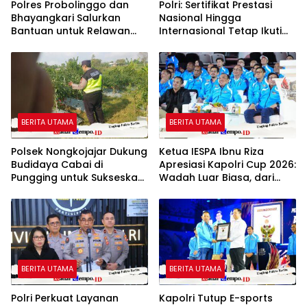
Polres Probolinggo dan
Polri: Sertifikat Prestasi
Bhayangkari Salurkan
Nasional Hingga
Bantuan untuk Relawan
Internasional Tetap Ikuti
Karhutla TNBTS di Bromo
Tahapan Seleksi
Rekrutmen Polri
BERITA UTAMA
BERITA UTAMA
Polsek Nongkojajar Dukung
Ketua IESPA Ibnu Riza
Budidaya Cabai di
Apresiasi Kapolri Cup 2026:
Pungging untuk Sukseskan
Wadah Luar Biasa, dari
Ketahanan Pangan
Polres hingga Panggung
Nasional
BERITA UTAMA
BERITA UTAMA
Polri Perkuat Layanan
Kapolri Tutup E-sports