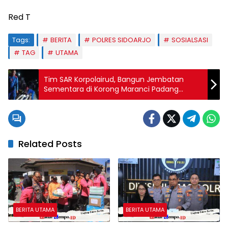
Red T
Tags:
BERITA
POLRES SIDOARJO
SOSIALSASI
TAG
UTAMA
Tim SAR Korpolairud, Bangun Jembatan
Sementara di Korong Maranci Padang
Pariaman
Related Posts
BERITA UTAMA
BERITA UTAMA