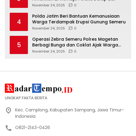
November 24, 2025
0
Polda Jatim Beri Bantuan Kemanusiaan
4
Warga Terdampak Erupsi Gunung Semeru
November 24, 2025
0
Operasi Zebra Semeru Polres Magetan
5
Berbagi Bunga dan Coklat Ajak Warga
Tertib Lalin
November 24, 2025
0
UNGKAP FAKTA BERITA
Kec. Camplong, Kabupaten Sampang, Jawa Timur-
Indonesia
O821-2143-0426