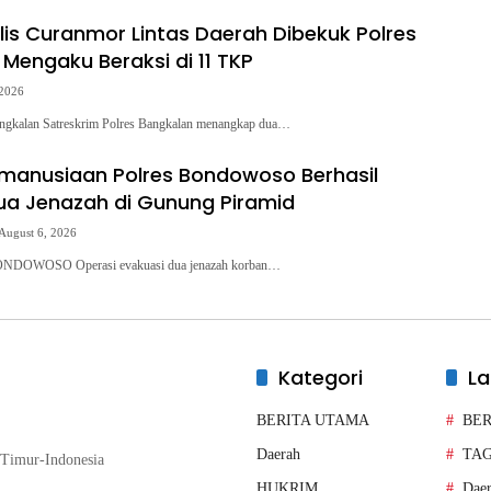
lis Curanmor Lintas Daerah Dibekuk Polres
 Mengaku Beraksi di 11 TKP
 2026
ngkalan Satreskrim Polres Bangkalan menangkap dua…
manusiaan Polres Bondowoso Berhasil
ua Jenazah di Gunung Piramid
August 6, 2026
ONDOWOSO Operasi evakuasi dua jenazah korban…
Kategori
La
BERITA UTAMA
BER
Daerah
TA
Timur-Indonesia
HUKRIM
Dae