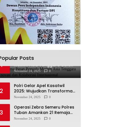
Popular Posts
Lia Istifhama Peran Pemuda
1
Muslim Asia Tenggara dalam
Inovasi dan Kolaborasi
November 24, 2025
0
Internasional
Polri Gelar Apel Kasatwil
2
2025: Wujudkan Transformasi
Polri yang Profesional untuk
November 24, 2025
0
Masyarakat
Operasi Zebra Semeru Polres
3
Tuban Amankan 21 Remaja
Pelaku Balap Liar
November 24, 2025
0