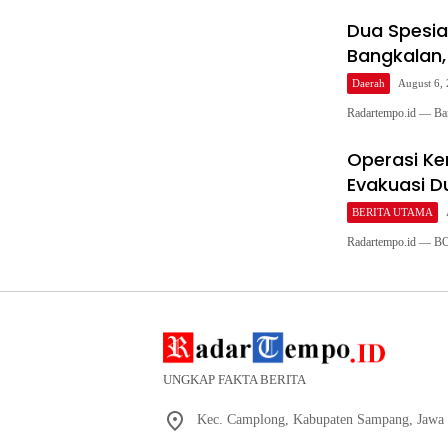
Dua Spesia
Bangkalan,
Daerah
August 6,
Radartempo.id — Ba
Operasi Ke
Evakuasi D
BERITA UTAMA
Radartempo.id — B
UNGKAP FAKTA BERITA
Kec. Camplong, Kabupaten Sampang, Jawa 