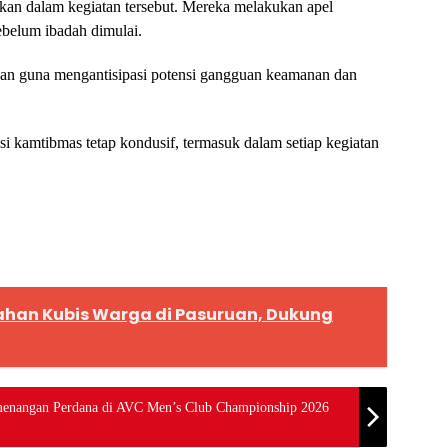
nkan dalam kegiatan tersebut. Mereka melakukan apel
sebelum ibadah dimulai.
ukan guna mengantisipasi potensi gangguan keamanan dan
i kamtibmas tetap kondusif, termasuk dalam setiap kegiatan
Lahan Kubis Warga di Pasuruan, Dukung
emenangan Perdana di AVC Men’s Club Championship 2026