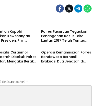
 UTAMA
BERITA UTAMA
tian Kapolri
Polres Pasuruan Tegaskan
kan Kewenangan
Penanganan Kasus Laka
 Presiden, Prof
Lantas 2017 Telah Tuntas
BERITA UTAMA
: Jangan Sampai
dan Berkekuatan Hukum
antasan Korupsi
Tetap
esialis Curanmor
Operasi Kemanusiaan Polres
 Melemah
Daerah Dibekuk Polres
Bondowoso Berhasil
lan, Mengaku Beraksi
Evakuasi Dua Jenazah di
P
Gunung Piramid
d fields are marked
*