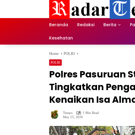
Skip
to
content
Beranda
Redaksi
Berita
Pa
Kesehatan
Home
POLRI
POLRI
Polres Pasuruan St
Tingkatkan Peng
Kenaikan Isa Alm
Tempo
1 Min Read
May 15, 2026