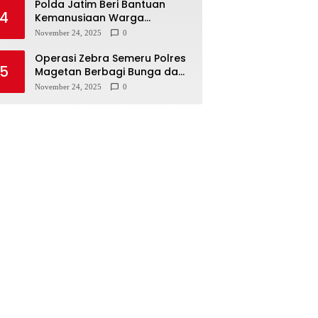
Polda Jatim Beri Bantuan
4
Kemanusiaan Warga
Terdampak Erupsi Gunung
November 24, 2025
0
Semeru
Operasi Zebra Semeru Polres
5
Magetan Berbagi Bunga dan
Coklat Ajak Warga Tertib
November 24, 2025
0
Lalin