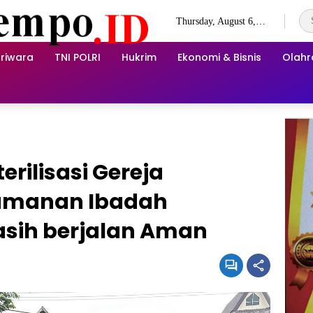
Thursday, August 6,
2026
riwara
TNI POLRI
Hukrim
Ekonomi & Bisnis
Olah
erilisasi Gereja
amanan Ibadah
asih berjalan Aman