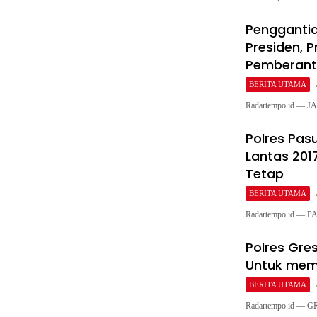
Pengganti
Presiden, 
Pemberant
BERITA UTAMA
Radartempo.id — J
Polres Pas
Lantas 201
Tetap
BERITA UTAMA
Radartempo.id — P
Polres Gre
Untuk mem
BERITA UTAMA
Radartempo.id — GR