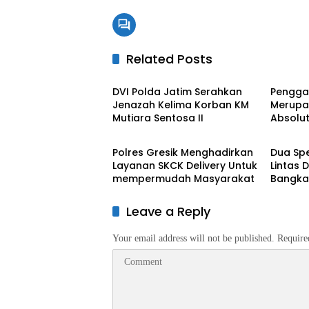
Related Posts
BERITA UTAMA
BERITA
DVI Polda Jatim Serahkan
Penggan
Jenazah Kelima Korban KM
Merupa
Mutiara Sentosa II
Absolut
BERITA UTAMA
Daerah
Juanda
Pember
Polres Gresik Menghadirkan
Dua Sp
Justru
Layanan SKCK Delivery Untuk
Lintas 
mempermudah Masyarakat
Bangka
di 11 TK
Leave a Reply
Your email address will not be published.
Require