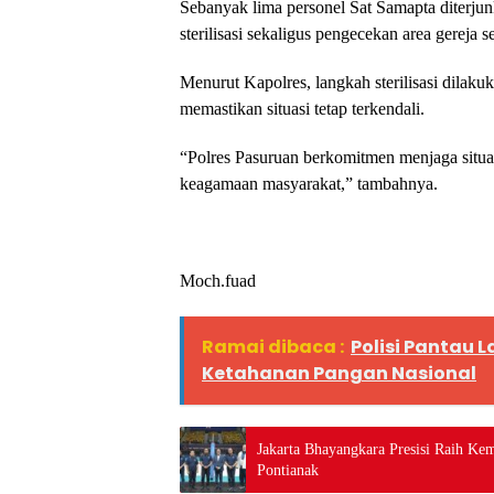
Sebanyak lima personel Sat Samapta diterju
sterilisasi sekaligus pengecekan area gereja 
Menurut Kapolres, langkah sterilisasi dilak
memastikan situasi tetap terkendali.
“Polres Pasuruan berkomitmen menjaga situas
keagamaan masyarakat,” tambahnya.
Moch.fuad
Ramai dibaca :
Polisi Pantau 
Ketahanan Pangan Nasional
Jakarta Bhayangkara Presisi Raih K
Pontianak