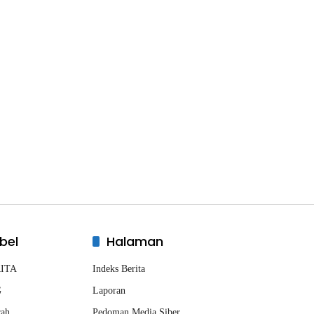
bel
Halaman
ITA
Indeks Berita
G
Laporan
rah
Pedoman Media Siber