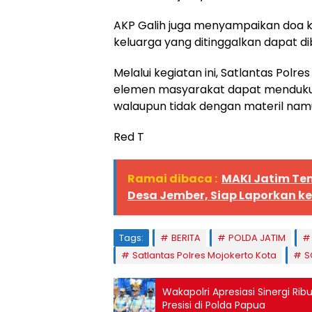
AKP Galih juga menyampaikan doa 
keluarga yang ditinggalkan dapat d
Melalui kegiatan ini, Satlantas Polr
elemen masyarakat dapat mendukung
walaupun tidak dengan materil namu
Red T
Ramai dibaca :
MAKI Jatim Te
Desa Jember, Siap Laporkan k
Tags:
BERITA
POLDA JATIM
Satlantas Polres Mojokerto Kota
S
Wakapolri Apresiasi Sinergi R
Presisi di Polda Papua