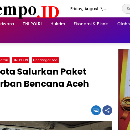
Friday, August 7,
2026
riwara
TNI POLRI
Hukrim
Ekonomi & Bisnis
Olah
hatan
TNI POLRI
Uncategorized
Kota Salurkan Paket
orban Bencana Aceh