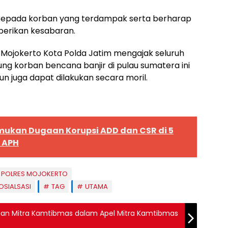
kepada korban yang terdampak serta berharap
iberikan kesabaran.
es Mojokerto Kota Polda Jatim mengajak seluruh
 korban bencana banjir di pulau sumatera ini
n juga dapat dilakukan secara moril.
mukan Dugaan Korupsi ADD dan CSR di 5
e APH
POLRES MOJOKERTO
OSIALSASI
TAG
UTAMA
ibuan Mitra Kamtibmas dalam Apel Mitra Kamtibmas