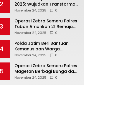
2
2025: Wujudkan Transformasi
Polri yang Profesional untuk
November 24, 2025
0
Masyarakat
Operasi Zebra Semeru Polres
3
Tuban Amankan 21 Remaja
Pelaku Balap Liar
November 24, 2025
0
Polda Jatim Beri Bantuan
4
Kemanusiaan Warga
Terdampak Erupsi Gunung
November 24, 2025
0
Semeru
Operasi Zebra Semeru Polres
5
Magetan Berbagi Bunga dan
Coklat Ajak Warga Tertib
November 24, 2025
0
Lalin