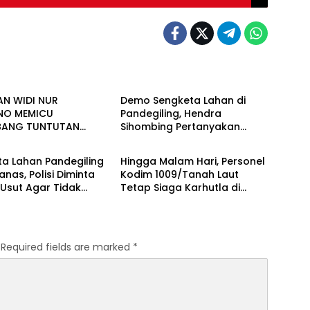
 UTAMA
BERITA UTAMA
AN WIDI NUR
Demo Sengketa Lahan di
NO MEMICU
Pandegiling, Hendra
BANG TUNTUTAN
Sihombing Pertanyakan
 UTAMA
BERITA UTAMA
: MUTASI DIANGGAP
Dasar Klaim Tanah Wakaf
NJAWAB PERTANYAAN
a Lahan Pandegiling
Hingga Malam Hari, Personel
 DESAKAN PROSES
anas, Polisi Diminta
Kodim 1009/Tanah Laut
 MENGUAT
Usut Agar Tidak
Tetap Siaga Karhutla di
 Kegaduhan Di
Berbagai Lokasi
ya
Required fields are marked
*