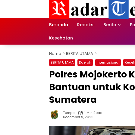
Skip
to
content
Beranda
Redaksi
Berita
Pa
Kesehatan
Home
BERITA UTAMA
BERITA UTAMA
Daerah
Internasional
Kese
Polres Mojokerto 
Bantuan untuk K
Sumatera
Tempo
1 Min Read
December 9, 2025