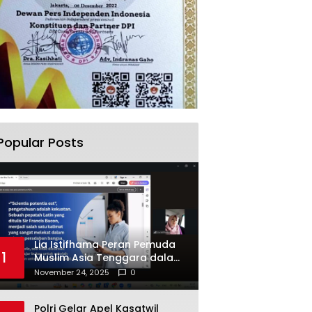
Popular Posts
Lia Istifhama Peran Pemuda
1
Muslim Asia Tenggara dalam
Inovasi dan Kolaborasi
November 24, 2025
0
Internasional
Polri Gelar Apel Kasatwil