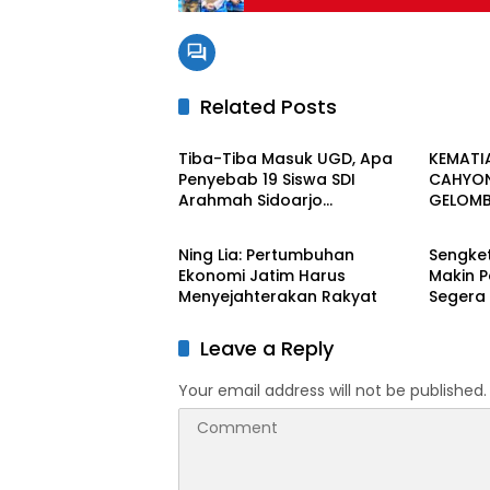
Related Posts
BERITA UTAMA
BERITA
Tiba-Tiba Masuk UGD, Apa
KEMATI
Penyebab 19 Siswa SDI
CAHYO
Arahmah Sidoarjo
GELOM
BERITA UTAMA
BERITA
Mendadak Sakit?
PUBLIK
TAK ME
Ning Lia: Pertumbuhan
Sengket
HUKUM,
Ekonomi Jatim Harus
Makin P
PIDANA
Menyejahterakan Rakyat
Segera 
Terjadi
Suraba
Leave a Reply
Your email address will not be published.