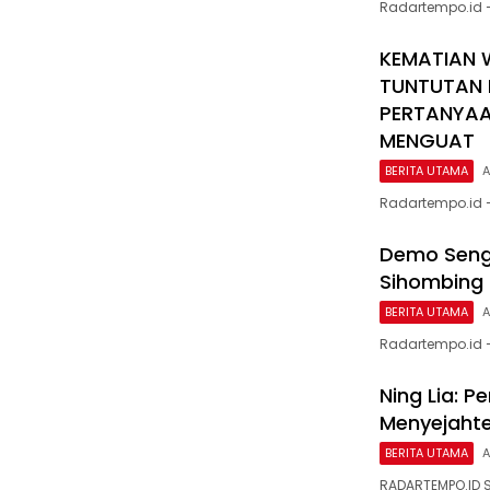
Radartempo.id 
KEMATIAN 
TUNTUTAN 
PERTANYAA
MENGUAT
BERITA UTAMA
A
Radartempo.id 
Demo Sengk
Sihombing 
BERITA UTAMA
A
Radartempo.id —
Ning Lia: 
Menyejaht
BERITA UTAMA
A
RADARTEMPO.ID 