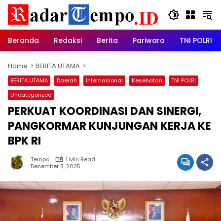
Skip
to
content
Beranda
Redaksi
Berita
Pariwara
TNI POLRI
Home
BERITA UTAMA
BERITA UTAMA
Daerah
Internasional
Kesehatan
TNI POLRI
Uncategorized
PERKUAT KOORDINASI DAN SINERGI,
PANGKORMAR KUNJUNGAN KERJA KE
BPK RI
Tempo
1 Min Read
December 8, 2025