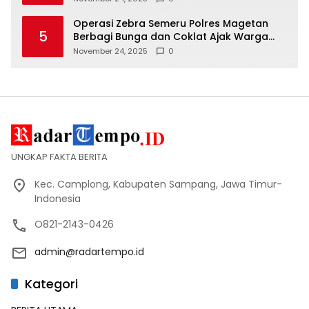
Operasi Zebra Semeru Polres Magetan
5
Berbagi Bunga dan Coklat Ajak Warga
Tertib Lalin
November 24, 2025
0
UNGKAP FAKTA BERITA
Kec. Camplong, Kabupaten Sampang, Jawa Timur-
Indonesia
O821-2143-0426
admin@radartempo.id
Kategori