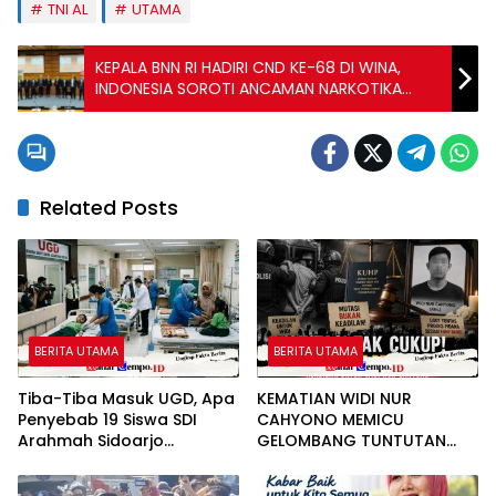
TNI AL
UTAMA
KEPALA BNN RI HADIRI CND KE-68 DI WINA,
INDONESIA SOROTI ANCAMAN NARKOTIKA
SINTETIS
Related Posts
BERITA UTAMA
BERITA UTAMA
Tiba-Tiba Masuk UGD, Apa
KEMATIAN WIDI NUR
Penyebab 19 Siswa SDI
CAHYONO MEMICU
Arahmah Sidoarjo
GELOMBANG TUNTUTAN
Mendadak Sakit?
PUBLIK: MUTASI DIANGGAP
TAK MENJAWAB