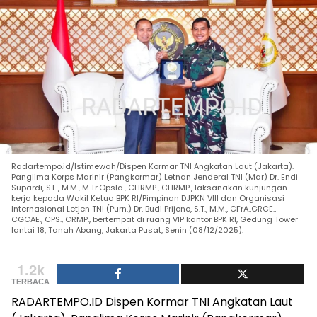
Radartempo.id/Istimewah/Dispen Kormar TNI Angkatan Laut (Jakarta).
Panglima Korps Marinir (Pangkormar) Letnan Jenderal TNI (Mar) Dr. Endi
Supardi, S.E., M.M., M.Tr.Opsla., CHRMP., CHRMP., laksanakan kunjungan
kerja kepada Wakil Ketua BPK RI/Pimpinan DJPKN VIII dan Organisasi
Internasional Letjen TNI (Purn.) Dr. Budi Prijono, S.T., M.M., CFrA.,GRCE.,
CGCAE., CPS., CRMP., bertempat di ruang VIP kantor BPK RI, Gedung Tower
lantai 18, Tanah Abang, Jakarta Pusat, Senin (08/12/2025).
1.2k
TERBACA
RADARTEMPO.ID Dispen Kormar TNI Angkatan Laut