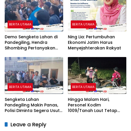
PERTANYAAN HUKUM,
DESAKAN PROSES PIDANA
MENGUAT
BERITA UTAMA
BERITA UTAMA
Demo Sengketa Lahan di
Ning Lia: Pertumbuhan
Pandegiling, Hendra
Ekonomi Jatim Harus
Sihombing Pertanyakan
Menyejahterakan Rakyat
Dasar Klaim Tanah Wakaf
BERITA UTAMA
BERITA UTAMA
Sengketa Lahan
Hingga Malam Hari,
Pandegiling Makin Panas,
Personel Kodim
Polisi Diminta Segera Usut
1009/Tanah Laut Tetap
Agar Tidak Terjadi
Siaga Karhutla di Berbagai
Kegaduhan Di Surabaya
Lokasi
Leave a Reply