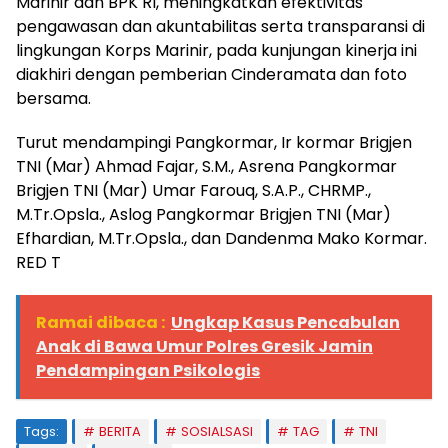
Marinir dan BPK RI, meningkatkan efektivitas
pengawasan dan akuntabilitas serta transparansi di
lingkungan Korps Marinir, pada kunjungan kinerja ini
diakhiri dengan pemberian Cinderamata dan foto
bersama.
Turut mendampingi Pangkormar, Ir kormar Brigjen
TNI (Mar) Ahmad Fajar, S.M., Asrena Pangkormar
Brigjen TNI (Mar) Umar Farouq, S.A.P., CHRMP.,
M.Tr.Opsla., Aslog Pangkormar Brigjen TNI (Mar)
Efhardian, M.Tr.Opsla., dan Dandenma Mako Kormar.
RED T
Ramai dibaca :
Ungkap Kasus Pencabulan
Anak di Bawa Umur Polres Gresik Jamin
Pendampingan Psikologis
Tags:
BERITA
SOSIALSASI
TAG
TNI