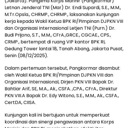
(Jakarta). Panglima Korps Marinir (Pangkormar)
Letnan Jenderal TNI (Mar) Dr. Endi Supardi, S.E., M.M.,
M.Tr.Opsla., CHRMP., CHRMP., laksanakan kunjungan
kerja kepada Wakil Ketua BPK RI/Pimpinan DJPKN VIII
dan Organisasi Internasional Letjen TNI (Purn.) Dr.
Budi Prijono, S.T., M.M., CFrA.,GRCE., CGCAE., CPS.,
CRMP., bertempat di ruang VIP kantor BPK RI,
Gedung Tower lantai 18, Tanah Abang, Jakarta Pusat,
Senin (08/12/2025).
Dalam pertemuan tersebut, Pangkormar disambut
oleh Wakil Ketua BPK RI/Pimpinan DJPKN VIII dan
Organisasi Internasional, Dirjen PKN VIII Bapak Dr.
Bahtiar Arif, SE, M.A., Ak., CSFA. ,CPA., CFrA., Direktur
PKN VIII.A Bapak Dr. Edy Witono, S.E., M.M., Ak., CSFA.,
CertDA, CIISA.
Kunjungan kali ini bertujuan untuk memperkuat
koordinasi dan sinergi pengawasan antara Korps