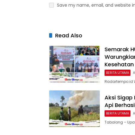
Save my name, email, and website in
Read Also
Semarak HU
Warungkiar
Kesehatan 
BERITA UTAMA
A
Radartempo.id 
Aksi Sigap 
Api Berhas
BERITA UTAMA
A
Tabalong – Upa