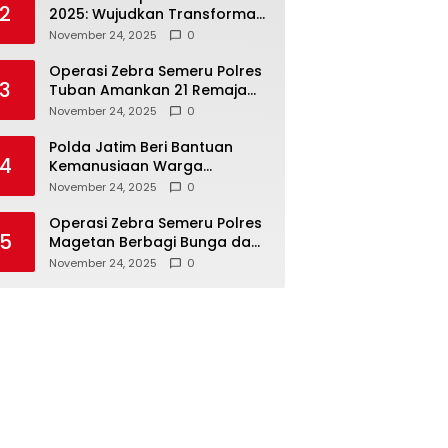
2
2025: Wujudkan Transformasi
Polri yang Profesional untuk
November 24, 2025
0
Masyarakat
Operasi Zebra Semeru Polres
3
Tuban Amankan 21 Remaja
Pelaku Balap Liar
November 24, 2025
0
Polda Jatim Beri Bantuan
4
Kemanusiaan Warga
Terdampak Erupsi Gunung
November 24, 2025
0
Semeru
Operasi Zebra Semeru Polres
5
Magetan Berbagi Bunga dan
Coklat Ajak Warga Tertib
November 24, 2025
0
Lalin