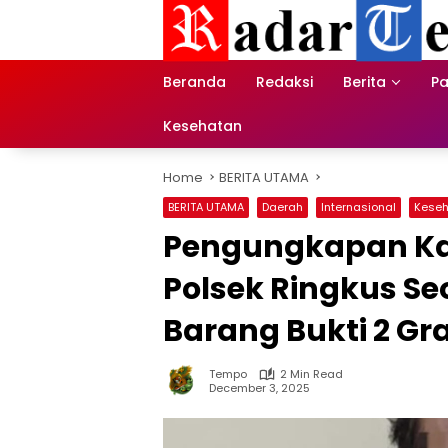
Skip
to
content
Beranda
Redaksi
Berita
Pa
Kesehatan
Home
BERITA UTAMA
BERITA UTAMA
Daerah
Internasional
Kese
Pengungkapan Kas
Polsek Ringkus Se
Barang Bukti 2 G
Tempo
2 Min Read
December 3, 2025