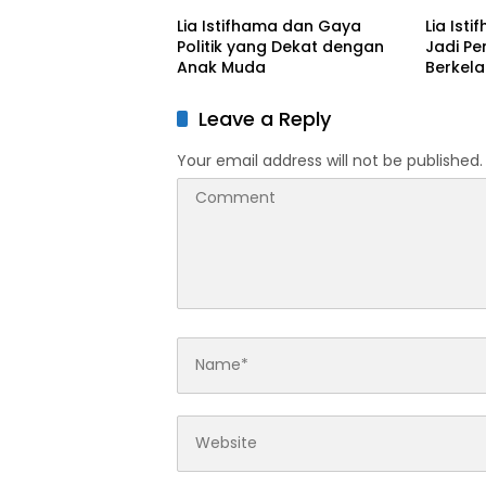
Kesehatan Gratis bagi
Lia Istifhama dan Gaya
Lia Ist
Masyarakat
Politik yang Dekat dengan
Jadi P
Anak Muda
Berkela
Leave a Reply
Your email address will not be published.