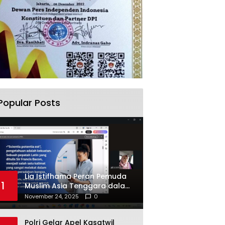
Popular Posts
Lia Istifhama Peran Pemuda
1
Muslim Asia Tenggara dalam
Inovasi dan Kolaborasi
November 24, 2025
0
Internasional
Polri Gelar Apel Kasatwil