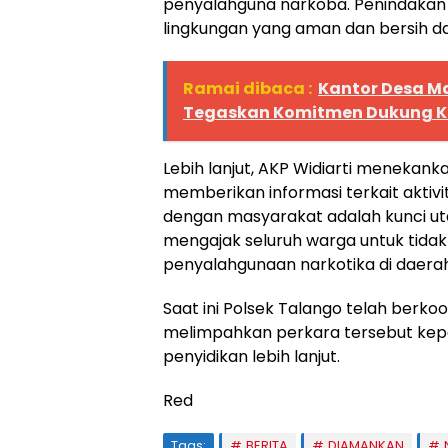
penyalahguna narkoba. Penindakan 
lingkungan yang aman dan bersih dar
Ramai dibaca :
Kantor Desa M
Tegaskan Komitmen Dukung 
Lebih lanjut, AKP Widiarti menekan
memberikan informasi terkait aktivi
dengan masyarakat adalah kunci 
mengajak seluruh warga untuk tida
penyalahgunaan narkotika di daera
Saat ini Polsek Talango telah berko
melimpahkan perkara tersebut kep
penyidikan lebih lanjut.
Red
Tags:
BERITA
DIAMANKAN