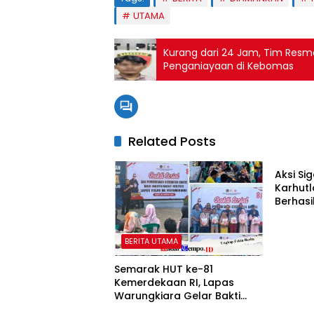
UTAMA
Kurang dari 24 Jam, Tim Resmo
Penganiayaan di Kebomas
Related Posts
BERITA
Aksi Si
Karhutl
Berhas
BERITA UTAMA
Semarak HUT ke-81
Kemerdekaan RI, Lapas
Warungkiara Gelar Bakti
BERITA UTAMA
BERITA
Sosial dan Pemeriksaan