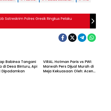
b Satreskrim Polres Gresik Ringkus Pelaku
 UTAMA
BERITA UTAMA
gap Babinsa Tangani
VIRAL. Hotman Paris vs PWI:
a di Desa Binturu, Api
Marwah Pers Dijual Murah di
il Dipadamkan
Meja Kekuasaan Oleh: Aceng
Syamsul Hadie (ASH)”
 UTAMA
BERITA UTAMA