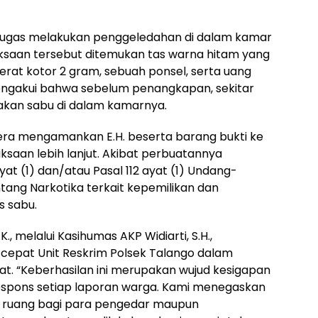
etugas melakukan penggeledahan di dalam kamar
iksaan tersebut ditemukan tas warna hitam yang
 berat kotor 2 gram, sebuah ponsel, serta uang
mengakui bahwa sebelum penangkapan, sekitar
akan sabu di dalam kamarnya.
era mengamankan E.H. beserta barang bukti ke
ksaan lebih lanjut. Akibat perbuatannya
yat (1) dan/atau Pasal 112 ayat (1) Undang-
ang Narkotika terkait kepemilikan dan
s sabu.
, melalui Kasihumas AKP Widiarti, S.H.,
 cepat Unit Reskrim Polsek Talango dalam
at. “Keberhasilan ini merupakan wujud kesigapan
espons setiap laporan warga. Kami menegaskan
n ruang bagi para pengedar maupun