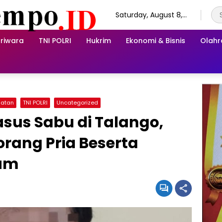
Saturday, August 8,
2026
riwara
TNI POLRI
Hukrim
Ekonomi & Bisnis
Olah
hatan
TNI POLRI
Uncategorized
us Sabu di Talango,
orang Pria Beserta
ram