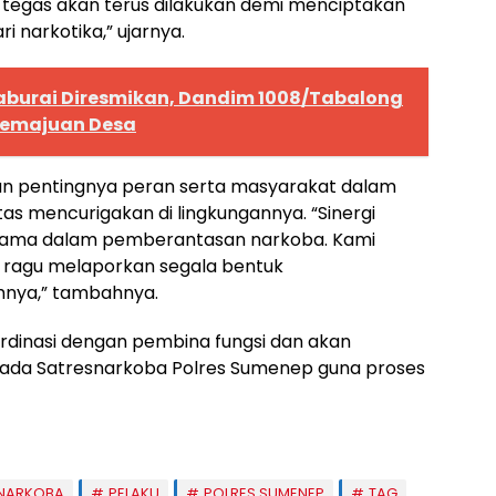
tegas akan terus dilakukan demi menciptakan
i narkotika,” ujarnya.
aburai Diresmikan, Dandim 1008/Tabalong
Kemajuan Desa
kan pentingnya peran serta masyarakat dalam
tas mencurigakan di lingkungannya. “Sinergi
utama dalam pemberantasan narkoba. Kami
k ragu melaporkan segala bentuk
hnya,” tambahnya.
ordinasi dengan pembina fungsi dan akan
ada Satresnarkoba Polres Sumenep guna proses
NARKOBA
PELAKU
POLRES SUMENEP
TAG