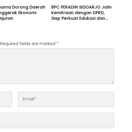
ifhama Dorong Daerah
BPC PERADIN SIDOARJO Jalin
enggerak Ekonomi
Kemitraan dengan DPRD,
njutan
Siap Perkuat Edukasi dan
Bantuan Hukum Gratis
Required fields are marked
*