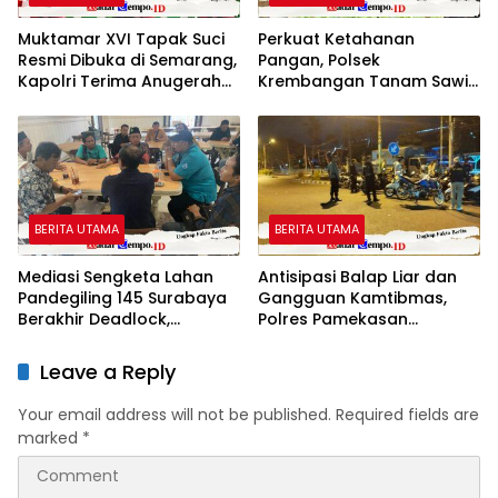
Muktamar XVI Tapak Suci
Perkuat Ketahanan
Resmi Dibuka di Semarang,
Pangan, Polsek
Kapolri Terima Anugerah
Krembangan Tanam Sawi
Anggota Kehormatan
dan Tebar Benih Ikan Lele
BERITA UTAMA
BERITA UTAMA
Mediasi Sengketa Lahan
Antisipasi Balap Liar dan
Pandegiling 145 Surabaya
Gangguan Kamtibmas,
Berakhir Deadlock,
Polres Pamekasan
Polrestabes Imbau Kedua
Amankan 62 Unit Sepeda
Pihak Jaga Kamtibmas
Motor
Leave a Reply
Your email address will not be published.
Required fields are
marked
*