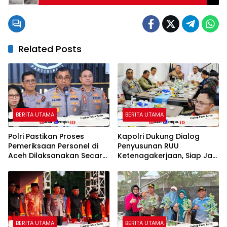
Jaksa
Related Posts
BERITA UTAMA
BERITA UTAMA
Polri Pastikan Proses
Kapolri Dukung Dialog
Pemeriksaan Personel di
Penyusunan RUU
Aceh Dilaksanakan Secara
Ketenagakerjaan, Siap Jadi
Profesional dan
Jembatan Aspirasi Buruh
Transparan
BERITA UTAMA
BERITA UTAMA