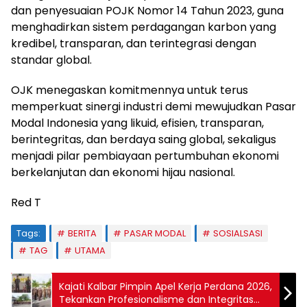
dan penyesuaian POJK Nomor 14 Tahun 2023, guna
menghadirkan sistem perdagangan karbon yang
kredibel, transparan, dan terintegrasi dengan
standar global.
OJK menegaskan komitmennya untuk terus
memperkuat sinergi industri demi mewujudkan Pasar
Modal Indonesia yang likuid, efisien, transparan,
berintegritas, dan berdaya saing global, sekaligus
menjadi pilar pembiayaan pertumbuhan ekonomi
berkelanjutan dan ekonomi hijau nasional.
Red T
Tags:
BERITA
PASAR MODAL
SOSIALSASI
TAG
UTAMA
Kajati Kalbar Pimpin Apel Kerja Perdana 2026,
Tekankan Profesionalisme dan Integritas