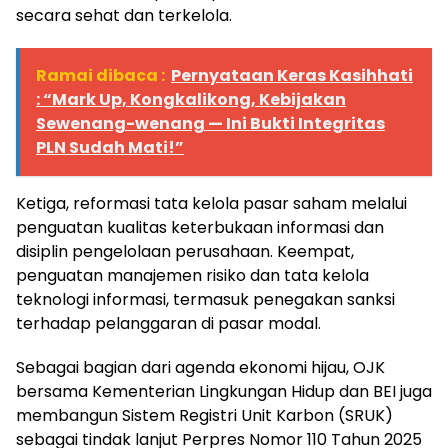
secara sehat dan terkelola.
Ramai dibaca :
Pernyataan Keras Kasihhati
: “Mark Up, Kongkalikong, Kebijakan
Sewenang-wenang — Ini Bukti Integritas
PLN Sudah Mati!”
Ketiga, reformasi tata kelola pasar saham melalui
penguatan kualitas keterbukaan informasi dan
disiplin pengelolaan perusahaan. Keempat,
penguatan manajemen risiko dan tata kelola
teknologi informasi, termasuk penegakan sanksi
terhadap pelanggaran di pasar modal.
Sebagai bagian dari agenda ekonomi hijau, OJK
bersama Kementerian Lingkungan Hidup dan BEI juga
membangun Sistem Registri Unit Karbon (SRUK)
sebagai tindak lanjut Perpres Nomor 110 Tahun 2025