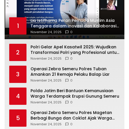
Lia Istifhama Peran Pemuda Muslim Asia
1
Tenggara dalam Inovasi dan Kolaborasi
Internasional
November 24, 2025
0
Polri Gelar Apel Kasatwil 2025: Wujudkan
2
Transformasi Polri yang Profesional untuk
Masyarakat
November 24, 2025
0
Operasi Zebra Semeru Polres Tuban
3
Amankan 21 Remaja Pelaku Balap Liar
November 24, 2025
0
Polda Jatim Beri Bantuan Kemanusiaan
4
Warga Terdampak Erupsi Gunung Semeru
November 24, 2025
0
Operasi Zebra Semeru Polres Magetan
5
Berbagi Bunga dan Coklat Ajak Warga
Tertib Lalin
November 24, 2025
0