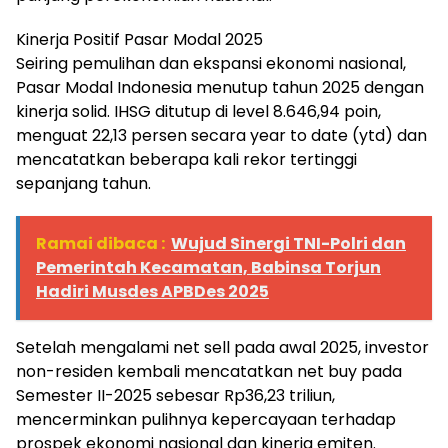
Kinerja Positif Pasar Modal 2025
Seiring pemulihan dan ekspansi ekonomi nasional,
Pasar Modal Indonesia menutup tahun 2025 dengan
kinerja solid. IHSG ditutup di level 8.646,94 poin,
menguat 22,13 persen secara year to date (ytd) dan
mencatatkan beberapa kali rekor tertinggi
sepanjang tahun.
Ramai dibaca :
Wujud Sinergi TNI-Polri dan
Pemerintah Kecamatan, Babinsa Torjun
Hadiri Musdes APBDes 2025
Setelah mengalami net sell pada awal 2025, investor
non-residen kembali mencatatkan net buy pada
Semester II-2025 sebesar Rp36,23 triliun,
mencerminkan pulihnya kepercayaan terhadap
prospek ekonomi nasional dan kinerja emiten.