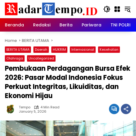
Skip
to
content
Beranda
Redaksi
Berita
Pariwara
TNI POLRI
Home
BERITA UTAMA
BERITA UTAMA
Daerah
HUKRIM
Internasional
Kesehatan
Olahraga
Uncategorized
Pembukaan Perdagangan Bursa Efek
2026: Pasar Modal Indonesia Fokus
Perkuat Integritas, Likuiditas, dan
Ekonomi Hijau
Tempo
4 Min Read
January 5, 2026