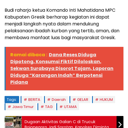
Budi raharjo ketua Komando Inti Mahatidana MPC
Kabupaten Gresik berharap kegiatan ini dapat
menjadi langkah nyata dalam mendukung
pelaksanaan ibadah kurban yang tertib, aman, dan
membawa manfaat luas bagi masyarakat Gresik.
Ramai dibaca :
Dana Reses Diduga
Dipotong, Konsumsi Fiktif Diloloskan,
Sekwan Surabaya Disorot Tajam, Laporan
Diduga “Karangan Indah” Berpotensi
Pidana
Tags:
BERITA
Daerah
GELAR
HUKUM
Jawa Timur
TAG
UTAMA
Dugaan Aktivitas Galian C di Trucuk
Bojonegoro Jadi Sorotan, Kapolres Diminta