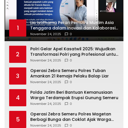
Lia Istifhama Peran Pemuda Muslim Asia
1
Tenggara dalam Inovasi dan Kolaborasi
Internasional
November 24, 2025
0
Polri Gelar Apel Kasatwil 2025: Wujudkan
2
Transformasi Polri yang Profesional untuk
Masyarakat
November 24, 2025
0
Operasi Zebra Semeru Polres Tuban
3
Amankan 21 Remaja Pelaku Balap Liar
November 24, 2025
0
Polda Jatim Beri Bantuan Kemanusiaan
4
Warga Terdampak Erupsi Gunung Semeru
November 24, 2025
0
Operasi Zebra Semeru Polres Magetan
5
Berbagi Bunga dan Coklat Ajak Warga
Tertib Lalin
November 24, 2025
0