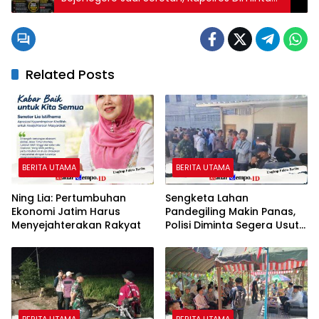
Beri Penjelasan
Related Posts
BERITA UTAMA
BERITA UTAMA
Ning Lia: Pertumbuhan
Sengketa Lahan
Ekonomi Jatim Harus
Pandegiling Makin Panas,
Menyejahterakan Rakyat
Polisi Diminta Segera Usut
Agar Tidak Terjadi
Kegaduhan Di Surabaya