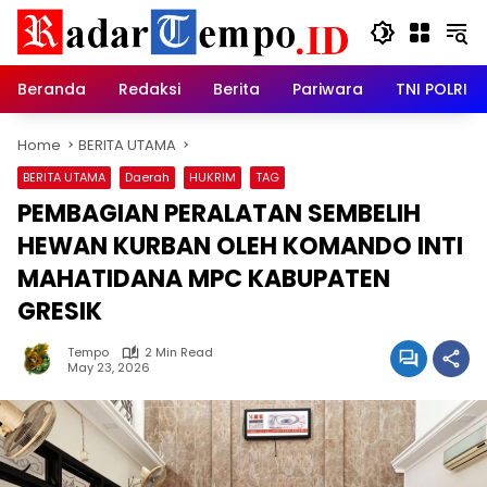
Skip
to
content
Beranda
Redaksi
Berita
Pariwara
TNI POLRI
Home
BERITA UTAMA
BERITA UTAMA
Daerah
HUKRIM
TAG
PEMBAGIAN PERALATAN SEMBELIH
HEWAN KURBAN OLEH KOMANDO INTI
MAHATIDANA MPC KABUPATEN
GRESIK
Tempo
2 Min Read
May 23, 2026