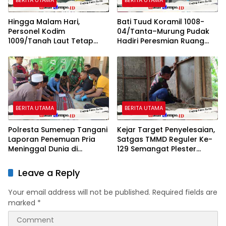
BERITA UTAMA
BERITA UTAMA
Hingga Malam Hari,
Bati Tuud Koramil 1008-
Personel Kodim
04/Tanta–Murung Pudak
1009/Tanah Laut Tetap
Hadiri Peresmian Ruang
Siaga Karhutla di Berbagai
Terbuka Hijau (RTH) SMaRT
Lokasi
di Desa Padangin
BERITA UTAMA
BERITA UTAMA
Polresta Sumenep Tangani
Kejar Target Penyelesaian,
Laporan Penemuan Pria
Satgas TMMD Reguler Ke-
Meninggal Dunia di
129 Semangat Plester
Kecamatan Gapura
Dinding RTLH
Leave a Reply
Your email address will not be published.
Required fields are
marked
*