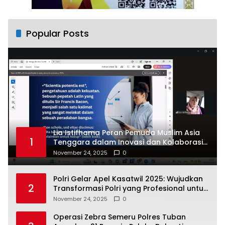
Popular Posts
Lia Istifhama Peran Pemuda Muslim Asia
1
Tenggara dalam Inovasi dan Kolaborasi
Internasional
November 24, 2025
0
Polri Gelar Apel Kasatwil 2025: Wujudkan
2
Transformasi Polri yang Profesional untuk
Masyarakat
November 24, 2025
0
Operasi Zebra Semeru Polres Tuban