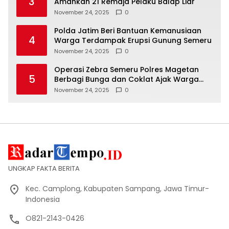
3
Amankan 21 Remaja Pelaku Balap Liar
November 24, 2025
0
Polda Jatim Beri Bantuan Kemanusiaan
4
Warga Terdampak Erupsi Gunung Semeru
November 24, 2025
0
Operasi Zebra Semeru Polres Magetan
5
Berbagi Bunga dan Coklat Ajak Warga
Tertib Lalin
November 24, 2025
0
UNGKAP FAKTA BERITA
Kec. Camplong, Kabupaten Sampang, Jawa Timur-
Indonesia
O821-2143-0426