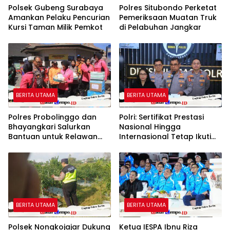
Polsek Gubeng Surabaya
Polres Situbondo Perketat
Amankan Pelaku Pencurian
Pemeriksaan Muatan Truk
Kursi Taman Milik Pemkot
di Pelabuhan Jangkar
BERITA UTAMA
BERITA UTAMA
Polres Probolinggo dan
Polri: Sertifikat Prestasi
Bhayangkari Salurkan
Nasional Hingga
Bantuan untuk Relawan
Internasional Tetap Ikuti
Karhutla TNBTS di Bromo
Tahapan Seleksi
Rekrutmen Polri
BERITA UTAMA
BERITA UTAMA
Polsek Nongkojajar Dukung
Ketua IESPA Ibnu Riza