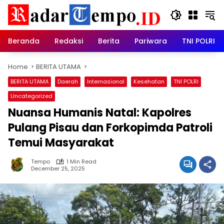
Skip
to
content
Beranda
Redaksi
Berita
Pariwara
TNI POLRI
Home
BERITA UTAMA
BERITA UTAMA
Daerah
Internasional
Kesehatan
TNI POLRI
Uncategorized
Nuansa Humanis Natal: Kapolres
Pulang Pisau dan Forkopimda Patroli
Temui Masyarakat
Tempo
1 Min Read
December 25, 2025