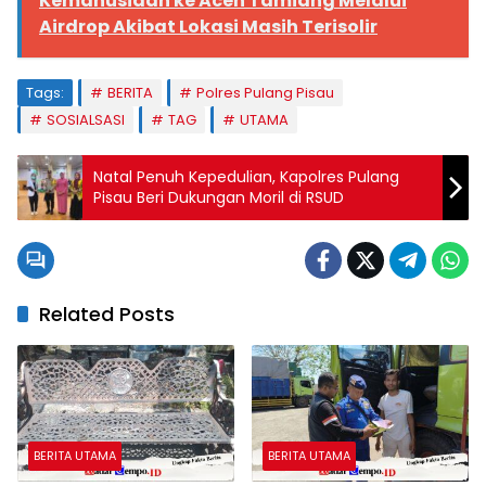
Kemanusiaan ke Aceh Tamiang Melalui
Airdrop Akibat Lokasi Masih Terisolir
Tags:
BERITA
Polres Pulang Pisau
SOSIALSASI
TAG
UTAMA
Natal Penuh Kepedulian, Kapolres Pulang
Pisau Beri Dukungan Moril di RSUD
Related Posts
BERITA UTAMA
BERITA UTAMA