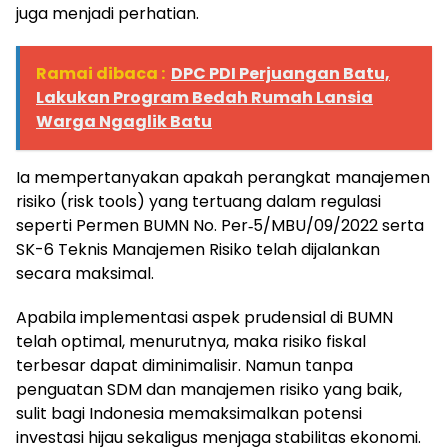
juga menjadi perhatian.
Ramai dibaca :
DPC PDI Perjuangan Batu,
Lakukan Program Bedah Rumah Lansia
Warga Ngaglik Batu
Ia mempertanyakan apakah perangkat manajemen
risiko (risk tools) yang tertuang dalam regulasi
seperti Permen BUMN No. Per‑5/MBU/09/2022 serta
SK-6 Teknis Manajemen Risiko telah dijalankan
secara maksimal.
Apabila implementasi aspek prudensial di BUMN
telah optimal, menurutnya, maka risiko fiskal
terbesar dapat diminimalisir. Namun tanpa
penguatan SDM dan manajemen risiko yang baik,
sulit bagi Indonesia memaksimalkan potensi
investasi hijau sekaligus menjaga stabilitas ekonomi.