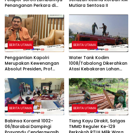
Penanganan Perkara di
Mutiara Sentosa II
Polresta Sumenep
BERITA UTAMA
BERITA UTAMA
Penggantian Kapolri
Water Tank Kodim
Merupakan Kewenangan
1008/Tabalong Dikerahkan
Absolut Presiden, Prof
Atasi Kebakaran Lahan
Juanda: Jangan Sampai
Seluas 0,5 Hektare
Pemberantasan Korupsi
Justru Melemah
BERITA UTAMA
BERITA UTAMA
Babinsa Koramil 1002-
Tiang Kayu Dirakit, Satgas
06/Barabai Dampingi
TMMD Reguler Ke-129
Posyandu Cenderawasih,
Perkokoh RTLH Milik Warga