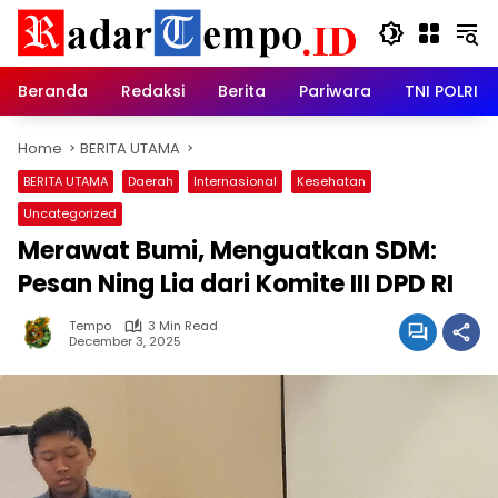
Skip
to
content
Beranda
Redaksi
Berita
Pariwara
TNI POLRI
Home
BERITA UTAMA
BERITA UTAMA
Daerah
Internasional
Kesehatan
Uncategorized
Merawat Bumi, Menguatkan SDM:
Pesan Ning Lia dari Komite III DPD RI
Tempo
3 Min Read
December 3, 2025