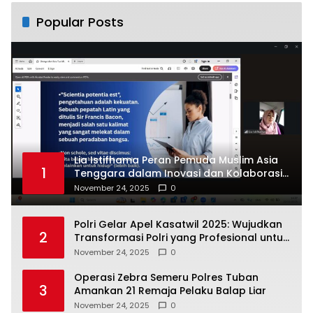
Popular Posts
Lia Istifhama Peran Pemuda Muslim Asia
1
Tenggara dalam Inovasi dan Kolaborasi
Internasional
November 24, 2025
0
Polri Gelar Apel Kasatwil 2025: Wujudkan
2
Transformasi Polri yang Profesional untuk
Masyarakat
November 24, 2025
0
Operasi Zebra Semeru Polres Tuban
3
Amankan 21 Remaja Pelaku Balap Liar
November 24, 2025
0