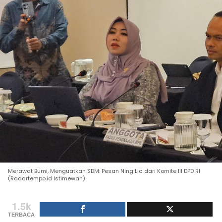
Merawat Bumi, Menguatkan SDM: Pesan Ning Lia dari Komite III DPD RI
(Radartempo.id Istimewah)
1.5k
TERBACA