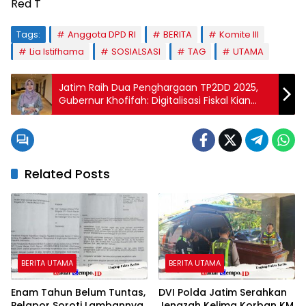
Red T
Tags:
Anggota DPD RI
BERITA
Komite III
Lia Istifhama
SOSIALSASI
TAG
UTAMA
Jatim Raih Dua Penghargaan TP2DD 2025,
Gubernur Khofifah: Digitalisasi Fiskal Kian
Efektif; Senator Cantik Jawa Timur Lia
Istifhama Berikan Apresiasi
Related Posts
BERITA UTAMA
BERITA UTAMA
Enam Tahun Belum Tuntas,
DVI Polda Jatim Serahkan
Pelapor Soroti Lambannya
Jenazah Kelima Korban KM