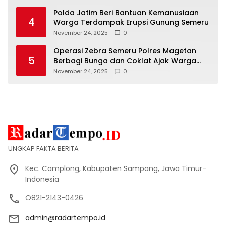
Polda Jatim Beri Bantuan Kemanusiaan
4
Warga Terdampak Erupsi Gunung Semeru
November 24, 2025
0
Operasi Zebra Semeru Polres Magetan
5
Berbagi Bunga dan Coklat Ajak Warga
Tertib Lalin
November 24, 2025
0
UNGKAP FAKTA BERITA
Kec. Camplong, Kabupaten Sampang, Jawa Timur-
Indonesia
O821-2143-0426
admin@radartempo.id