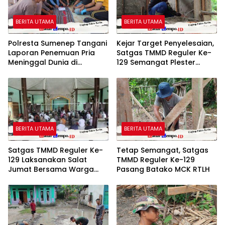
BERITA UTAMA
BERITA UTAMA
Polresta Sumenep Tangani
Kejar Target Penyelesaian,
Laporan Penemuan Pria
Satgas TMMD Reguler Ke-
Meninggal Dunia di
129 Semangat Plester
Kecamatan Gapura
Dinding RTLH
BERITA UTAMA
BERITA UTAMA
Satgas TMMD Reguler Ke-
Tetap Semangat, Satgas
129 Laksanakan Salat
TMMD Reguler Ke-129
Jumat Bersama Warga
Pasang Batako MCK RTLH
Tempapan Hulu, Pererat
Komsos