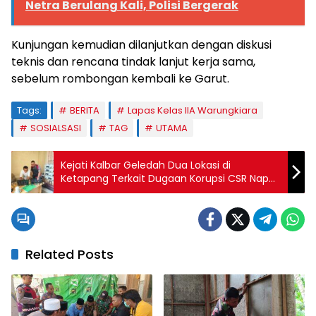
Netra Berulang Kali, Polisi Bergerak
Kunjungan kemudian dilanjutkan dengan diskusi
teknis dan rencana tindak lanjut kerja sama,
sebelum rombongan kembali ke Garut.
Tags:
BERITA
Lapas Kelas IIA Warungkiara
SOSIALSASI
TAG
UTAMA
Kejati Kalbar Geledah Dua Lokasi di
Ketapang Terkait Dugaan Korupsi CSR Napak
Tilas dan Proyek di Politeknik Negeri
Ketapang
Related Posts