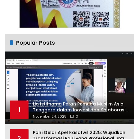
Popular Posts
Lia Istifhama Peran Pemuda Muslim Asia
1
Tenggara dalam Inovasi dan Kolaborasi
Internasional
November 24, 2025
0
Polri Gelar Apel Kasatwil 2025: Wujudkan
2
Transformasi Polri yang Profesional untuk