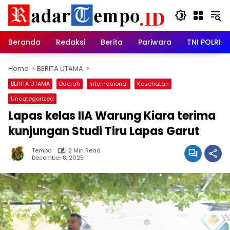
Skip
to
content
Beranda
Redaksi
Berita
Pariwara
TNI POLRI
Home
BERITA UTAMA
BERITA UTAMA
Daerah
Internasional
Kesehatan
Uncategorized
Lapas kelas IIA Warung Kiara terima
kunjungan Studi Tiru Lapas Garut
Tempo
2 Min Read
December 8, 2025