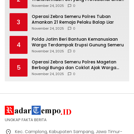
Masyarakat
November 24, 2025
0
Operasi Zebra Semeru Polres Tuban
3
Amankan 21 Remaja Pelaku Balap Liar
November 24, 2025
0
Polda Jatim Beri Bantuan Kemanusiaan
4
Warga Terdampak Erupsi Gunung Semeru
November 24, 2025
0
Operasi Zebra Semeru Polres Magetan
5
Berbagi Bunga dan Coklat Ajak Warga
Tertib Lalin
November 24, 2025
0
UNGKAP FAKTA BERITA
Kec. Camplong, Kabupaten Sampang, Jawa Timur-