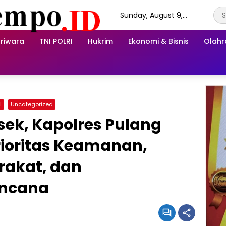
Sunday, August 9,
2026
riwara
TNI POLRI
Hukrim
Ekonomi & Bisnis
Olah
I
Uncategorized
sek, Kapolres Pulang
rioritas Keamanan,
rakat, dan
encana