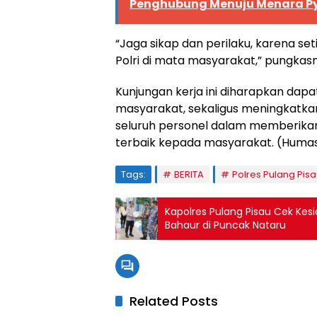
Penghubung Menuju Menara P
“Jaga sikap dan perilaku, karena s
Polri di mata masyarakat,” pungkas
Kunjungan kerja ini diharapkan dap
masyarakat, sekaligus meningkatkan
seluruh personel dalam memberika
terbaik kepada masyarakat. (Humas
Tags:
BERITA
Polres Pulang Pis
Kapolres Pulang Pisau Cek Kes
Bahaur di Puncak Nataru
Related Posts
BERITA UTAMA
BERITA