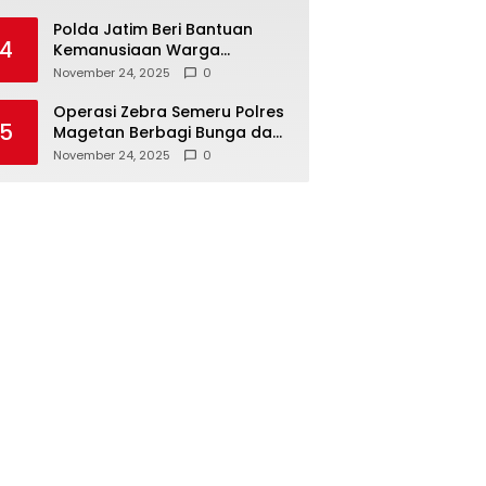
Polda Jatim Beri Bantuan
4
Kemanusiaan Warga
Terdampak Erupsi Gunung
November 24, 2025
0
Semeru
Operasi Zebra Semeru Polres
5
Magetan Berbagi Bunga dan
Coklat Ajak Warga Tertib
November 24, 2025
0
Lalin