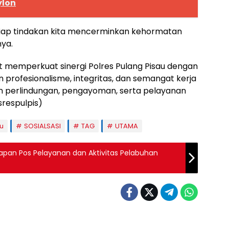
ylon
etiap tindakan kita mencerminkan kehormatan
nya.
at memperkuat sinergi Polres Pulang Pisau dengan
 profesionalisme, integritas, dan semangat kerja
n perlindungan, pengayoman, serta pelayanan
respulpis)
au
SOSIALSASI
TAG
UTAMA
iapan Pos Pelayanan dan Aktivitas Pelabuhan
 UTAMA
BERITA UTAMA