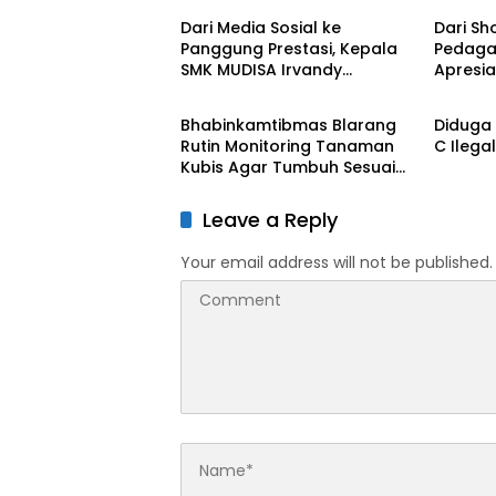
Dari Media Sosial ke
Dari Sh
Panggung Prestasi, Kepala
Pedagan
SMK MUDISA Irvandy
Apresia
BERITA UTAMA
BERITA
Andriansyah Raih Emas MEA
Grahad
2026
Bhabinkamtibmas Blarang
Diduga
Rutin Monitoring Tanaman
C Ilegal
Kubis Agar Tumbuh Sesuai
Harapan
Leave a Reply
Your email address will not be published.