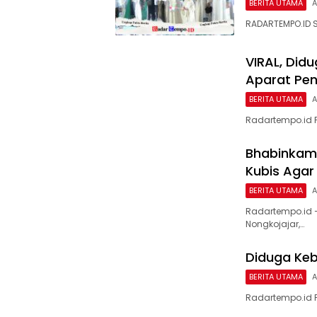
BERITA UTAMA
A
RADARTEMPO.ID 
VIRAL, Didu
Aparat Pe
BERITA UTAMA
A
Radartempo.id Pa
Bhabinkamt
Kubis Agar
BERITA UTAMA
A
Radartempo.id 
Nongkojajar,…
Diduga Keba
BERITA UTAMA
A
Radartempo.id Pa