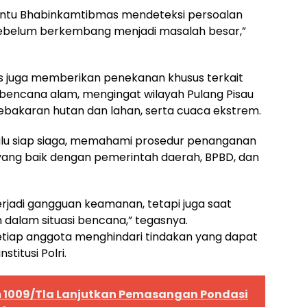
ntu Bhabinkamtibmas mendeteksi persoalan
 sebelum berkembang menjadi masalah besar,”
s juga memberikan penekanan khusus terkait
bencana alam, mengingat wilayah Pulang Pisau
kebakaran hutan dan lahan, serta cuaca ekstrem.
lalu siap siaga, memahami prosedur penanganan
 yang baik dengan pemerintah daerah, BPBD, dan
terjadi gangguan keamanan, tetapi juga saat
alam situasi bencana,” tegasnya.
etiap anggota menghindari tindakan yang dapat
stitusi Polri.
m 1009/Tla Lanjutkan Pemasangan Pondasi