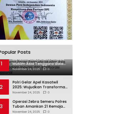
Popular Posts
Lia Istifhama Peran Pemuda
1
Muslim Asia Tenggara dalam
Inovasi dan Kolaborasi
November 24, 2025
0
Internasional
Polri Gelar Apel Kasatwil
2
2025: Wujudkan Transformasi
Polri yang Profesional untuk
November 24, 2025
0
Masyarakat
Operasi Zebra Semeru Polres
3
Tuban Amankan 21 Remaja
Pelaku Balap Liar
November 24, 2025
0