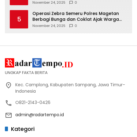
November 24, 2025
0
Operasi Zebra Semeru Polres Magetan
5
Berbagi Bunga dan Coklat Ajak Warga
Tertib Lalin
November 24, 2025
0
UNGKAP FAKTA BERITA
Kec. Camplong, Kabupaten Sampang, Jawa Timur-
Indonesia
O821-2143-0426
admin@radartempo.id
Kategori