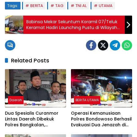
Tags:
BERITA
TAG
TNI AL
UTAMA
Babinsa Mekar Sekuntum Koramil 07/Teluk
Keramat Hadiri Launching Pustu di Wilayah
Binaan
Related Posts
Daerah
BERITA UTAMA
Dua Spesialis Curanmor
Operasi Kemanusiaan
Lintas Daerah Dibekuk
Polres Bondowoso Berhasil
Polres Bangkalan,
Evakuasi Dua Jenazah di
Mengaku Beraksi di 11 TKP
Gunung Piramid