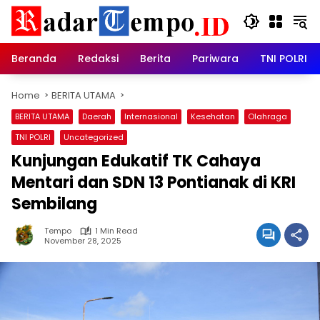
Skip
to
content
Beranda
Redaksi
Berita
Pariwara
TNI POLRI
Home
BERITA UTAMA
BERITA UTAMA
Daerah
Internasional
Kesehatan
Olahraga
TNI POLRI
Uncategorized
Kunjungan Edukatif TK Cahaya
Mentari dan SDN 13 Pontianak di KRI
Sembilang
Tempo
1 Min Read
November 28, 2025