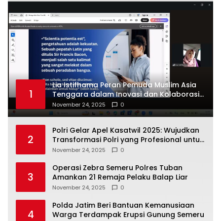
Lia Istifhama Peran Pemuda Muslim Asia
1
Tenggara dalam Inovasi dan Kolaborasi
Internasional
November 24, 2025
0
Polri Gelar Apel Kasatwil 2025: Wujudkan
2
Transformasi Polri yang Profesional untuk
Masyarakat
November 24, 2025
0
Operasi Zebra Semeru Polres Tuban
3
Amankan 21 Remaja Pelaku Balap Liar
November 24, 2025
0
Polda Jatim Beri Bantuan Kemanusiaan
4
Warga Terdampak Erupsi Gunung Semeru