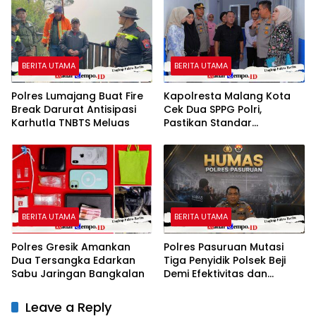
BERITA UTAMA
BERITA UTAMA
Polres Lumajang Buat Fire
Kapolresta Malang Kota
Break Darurat Antisipasi
Cek Dua SPPG Polri,
Karhutla TNBTS Meluas
Pastikan Standar
Pemenuhan Gizi dan
Pengelolaan Limbah
Berjalan Optimal
BERITA UTAMA
BERITA UTAMA
Polres Gresik Amankan
Polres Pasuruan Mutasi
Dua Tersangka Edarkan
Tiga Penyidik Polsek Beji
Sabu Jaringan Bangkalan
Demi Efektivitas dan
Kelancaran Proses
Penyidikan
Leave a Reply