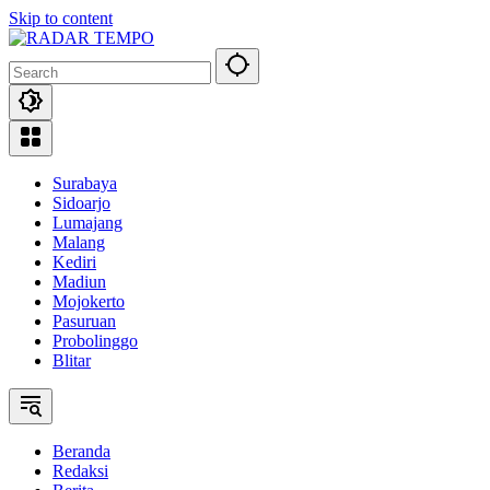
Skip to content
Surabaya
Sidoarjo
Lumajang
Malang
Kediri
Madiun
Mojokerto
Pasuruan
Probolinggo
Blitar
Beranda
Redaksi