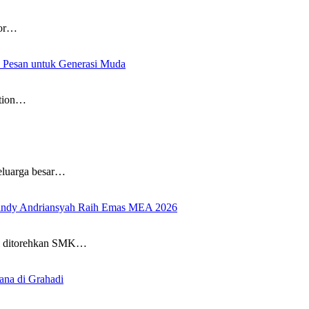
tor…
 Pesan untuk Generasi Muda
tion…
uarga besar…
vandy Andriansyah Raih Emas MEA 2026
 ditorehkan SMK…
ana di Grahadi