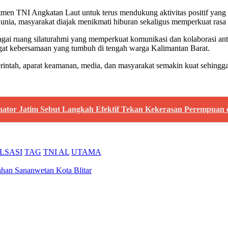
itmen TNI Angkatan Laut untuk terus mendukung aktivitas positif ya
Dunia, masyarakat diajak menikmati hiburan sekaligus memperkuat ras
bagai ruang silaturahmi yang memperkuat komunikasi dan kolaborasi an
ngat kebersamaan yang tumbuh di tengah warga Kalimantan Barat.
merintah, aparat keamanan, media, dan masyarakat semakin kuat sehin
nator Jatim Sebut Langkah Efektif Tekan Kekerasan Perempuan
LSASI
TAG
TNI AL
UTAMA
han Sananwetan Kota Blitar