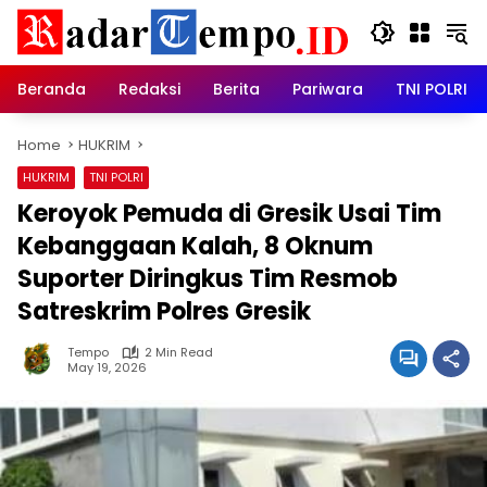
Skip
to
content
Beranda
Redaksi
Berita
Pariwara
TNI POLRI
Home
HUKRIM
HUKRIM
TNI POLRI
Keroyok Pemuda di Gresik Usai Tim
Kebanggaan Kalah, 8 Oknum
Suporter Diringkus Tim Resmob
Satreskrim Polres Gresik
Tempo
2 Min Read
May 19, 2026