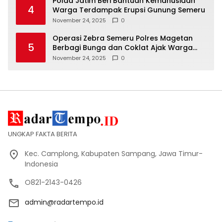
Polda Jatim Beri Bantuan Kemanusiaan
4
Warga Terdampak Erupsi Gunung Semeru
November 24, 2025
0
Operasi Zebra Semeru Polres Magetan
5
Berbagi Bunga dan Coklat Ajak Warga
Tertib Lalin
November 24, 2025
0
UNGKAP FAKTA BERITA
Kec. Camplong, Kabupaten Sampang, Jawa Timur-
Indonesia
O821-2143-0426
admin@radartempo.id