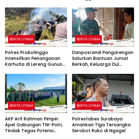
PUBLIK: MUTASI DIANGGAP
Kecamatan Gapura
TAK MENJAWAB
PERTANYAAN HUKUM,
DESAKAN PROSES PIDANA
MENGUAT
BERITA UTAMA
BERITA UTAMA
Polres Probolinggo
Danposramil Pangarengan
Intensifkan Penanganan
Salurkan Bantuan Jumat
Karhutla di Lereng Gunung
Berkah, Keluarga Dul
Bromob
Rahman Butuh RTLH dan
MCK
BERITA UTAMA
BERITA UTAMA
AKP Arif Rahman Pimpin
Polrestabes Surabaya
Apel Gabungan TNI-Polri,
Amankan Tiga Tersangka
Tindak Tegas Potensi
Serobot Ruko di Ngagel
Gangguan Kamtibmas di