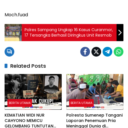
Moch.fuad
Polres Sampang Ungkap 16 Kasus Curanmor,
17 Tersangka Berhasil Diringkus Unit Resmob
Related Posts
BERITA UTAMA
BERITA UTAMA
KEMATIAN WIDI NUR
Polresta Sumenep Tangani
CAHYONO MEMICU
Laporan Penemuan Pria
GELOMBANG TUNTUTAN
Meninggal Dunia di