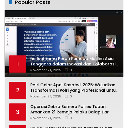
Popular Posts
Lia Istifhama Peran Pemuda Muslim Asia
1
Tenggara dalam Inovasi dan Kolaborasi
Internasional
November 24, 2025
0
Polri Gelar Apel Kasatwil 2025: Wujudkan
2
Transformasi Polri yang Profesional untuk
Masyarakat
November 24, 2025
0
Operasi Zebra Semeru Polres Tuban
3
Amankan 21 Remaja Pelaku Balap Liar
November 24, 2025
0