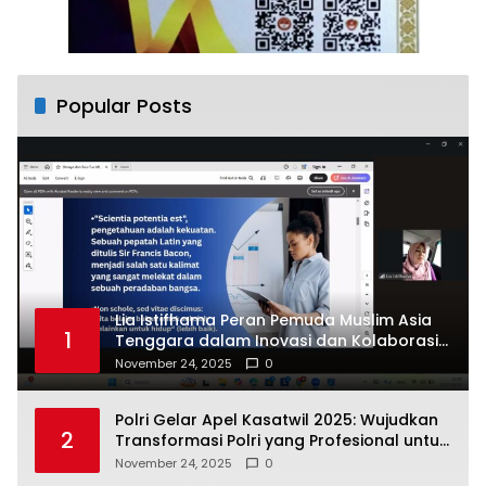
Popular Posts
Lia Istifhama Peran Pemuda Muslim Asia
1
Tenggara dalam Inovasi dan Kolaborasi
Internasional
November 24, 2025
0
Polri Gelar Apel Kasatwil 2025: Wujudkan
2
Transformasi Polri yang Profesional untuk
Masyarakat
November 24, 2025
0