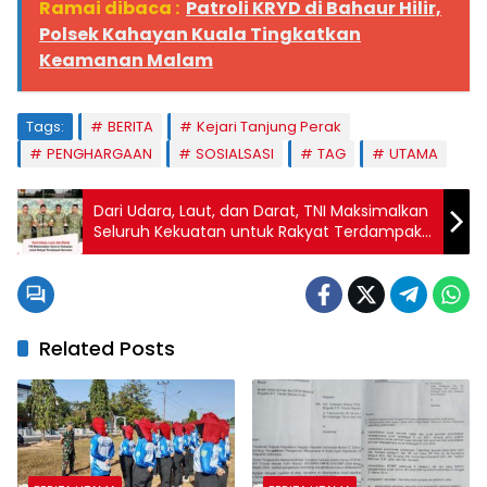
Ramai dibaca :
Patroli KRYD di Bahaur Hilir,
Polsek Kahayan Kuala Tingkatkan
Keamanan Malam
Tags:
BERITA
Kejari Tanjung Perak
PENGHARGAAN
SOSIALSASI
TAG
UTAMA
Dari Udara, Laut, dan Darat, TNI Maksimalkan
Seluruh Kekuatan untuk Rakyat Terdampak
Bencana
Related Posts