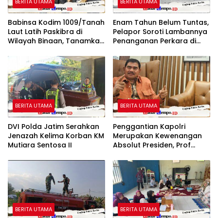
BERITA UTAMA
BERITA UTAMA
Babinsa Kodim 1009/Tanah
Enam Tahun Belum Tuntas,
Laut Latih Paskibra di
Pelapor Soroti Lambannya
Wilayah Binaan, Tanamkan
Penanganan Perkara di
Disiplin dan Jiwa
Polresta Sumenep
Nasionalisme
BERITA UTAMA
BERITA UTAMA
DVI Polda Jatim Serahkan
Penggantian Kapolri
Jenazah Kelima Korban KM
Merupakan Kewenangan
Mutiara Sentosa II
Absolut Presiden, Prof
Juanda: Jangan Sampai
Pemberantasan Korupsi
Justru Melemah
BERITA UTAMA
BERITA UTAMA