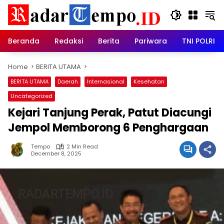
Skip
to
content
Beranda
Redaksi
Berita
Pariwara
TNI POLRI
Home
BERITA UTAMA
BERITA UTAMA
Daerah
Internasional
Kesehatan
Uncategorized
Kejari Tanjung Perak, Patut Diacungi
Jempol Memborong 6 Penghargaan
Tempo
2 Min Read
December 8, 2025