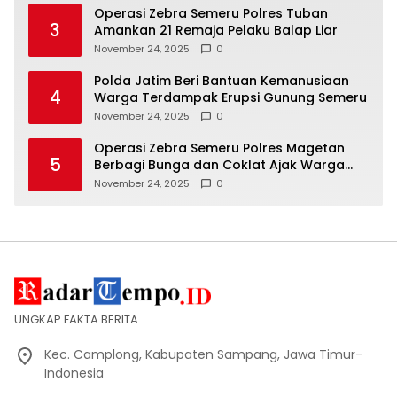
Operasi Zebra Semeru Polres Tuban
3
Amankan 21 Remaja Pelaku Balap Liar
November 24, 2025
0
Polda Jatim Beri Bantuan Kemanusiaan
4
Warga Terdampak Erupsi Gunung Semeru
November 24, 2025
0
Operasi Zebra Semeru Polres Magetan
5
Berbagi Bunga dan Coklat Ajak Warga
Tertib Lalin
November 24, 2025
0
UNGKAP FAKTA BERITA
Kec. Camplong, Kabupaten Sampang, Jawa Timur-
Indonesia