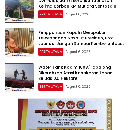
DVI Polda Jatim Serahkan Jenazah
Kelima Korban KM Mutiara Sentosa II
BERITA UTAMA
August 6, 2026
Penggantian Kapolri Merupakan
Kewenangan Absolut Presiden, Prof
Juanda: Jangan Sampai Pemberantasan
Korupsi Justru Melemah
BERITA UTAMA
August 6, 2026
Water Tank Kodim 1008/Tabalong
Dikerahkan Atasi Kebakaran Lahan
Seluas 0,5 Hektare
BERITA UTAMA
August 6, 2026