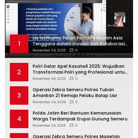
Lia Istifhama Peran Pemuda Muslim Asia
1
Tenggara dalam Inovasi dan Kolaborasi
Internasional
November 24, 2025
0
Polri Gelar Apel Kasatwil 2025: Wujudkan
2
Transformasi Polri yang Profesional untuk
Masyarakat
November 24, 2025
0
Operasi Zebra Semeru Polres Tuban
3
Amankan 21 Remaja Pelaku Balap Liar
November 24, 2025
0
Polda Jatim Beri Bantuan Kemanusiaan
4
Warga Terdampak Erupsi Gunung Semeru
November 24, 2025
0
Operasi Zebra Semeru Polres Magetan