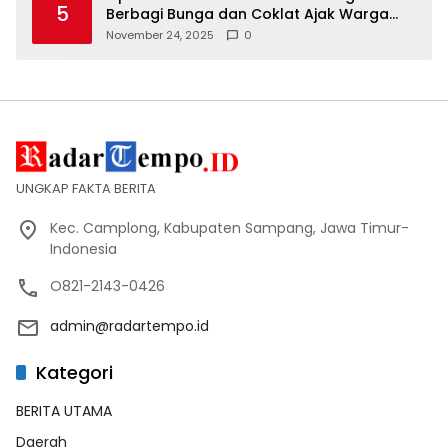
5
Berbagi Bunga dan Coklat Ajak Warga
Tertib Lalin
November 24, 2025
0
UNGKAP FAKTA BERITA
Kec. Camplong, Kabupaten Sampang, Jawa Timur-
Indonesia
O821-2143-0426
admin@radartempo.id
Kategori
BERITA UTAMA
Daerah