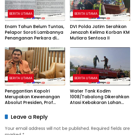
BERITA UTAMA
BERITA UTAMA
Enam Tahun Belum Tuntas,
DVI Polda Jatim Serahkan
Pelapor Soroti Lambannya
Jenazah Kelima Korban KM
Penanganan Perkara di
Mutiara Sentosa II
Polresta Sumenep
BERITA UTAMA
BERITA UTAMA
Penggantian Kapolri
Water Tank Kodim
Merupakan Kewenangan
1008/Tabalong Dikerahkan
Absolut Presiden, Prof
Atasi Kebakaran Lahan
Juanda: Jangan Sampai
Seluas 0,5 Hektare
Pemberantasan Korupsi
Leave a Reply
Justru Melemah
Your email address will not be published.
Required fields are
marked
*