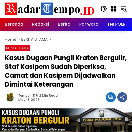
Skip
to
content
Beranda
Redaksi
Berita
Pariwara
TNI POLRI
Home
BERITA UTAMA
BERITA UTAMA
Kasus Dugaan Pungli Kraton Bergulir,
Staf Kasipem Sudah Diperiksa,
Camat dan Kasipem Dijadwalkan
Dimintai Keterangan
Tempo
2 Min Read
May 18, 2026