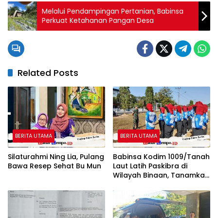
Melalui Pendampingan Pertanian, Babinsa
Perkuat Ketahanan Pangan Desa
Related Posts
BERITA UTAMA
BERITA UTAMA
Silaturahmi Ning Lia, Pulang
Babinsa Kodim 1009/Tanah
Bawa Resep Sehat Bu Mun
Laut Latih Paskibra di
Wilayah Binaan, Tanamkan
Disiplin dan Jiwa
Nasionalisme