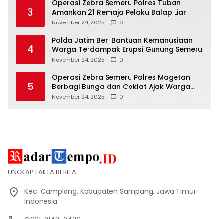
Operasi Zebra Semeru Polres Tuban
3
Amankan 21 Remaja Pelaku Balap Liar
November 24, 2025
0
Polda Jatim Beri Bantuan Kemanusiaan
4
Warga Terdampak Erupsi Gunung Semeru
November 24, 2025
0
Operasi Zebra Semeru Polres Magetan
5
Berbagi Bunga dan Coklat Ajak Warga
Tertib Lalin
November 24, 2025
0
UNGKAP FAKTA BERITA
Kec. Camplong, Kabupaten Sampang, Jawa Timur-
Indonesia