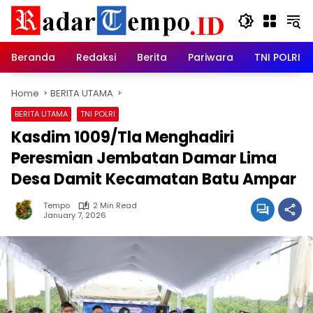
Skip
to
content
Beranda
Redaksi
Berita
Pariwara
TNI POLRI
Home
BERITA UTAMA
BERITA UTAMA
TNI POLRI
Kasdim 1009/Tla Menghadiri
Peresmian Jembatan Damar Lima
Desa Damit Kecamatan Batu Ampar
Tempo
2 Min Read
January 7, 2026