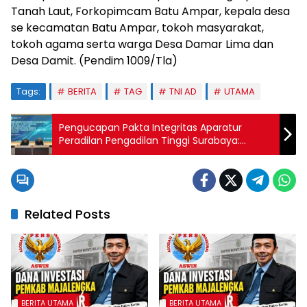
Tanah Laut, Forkopimcam Batu Ampar, kepala desa
se kecamatan Batu Ampar, tokoh masyarakat,
tokoh agama serta warga Desa Damar Lima dan
Desa Damit. (Pendim 1009/Tla)
Tags:
BERITA
TAG
TNI AD
UTAMA
Pengucapan Pakta Integritas Aparatur
Peradilan Pengadilan Tinggi Surabaya:
Komitmen Menuju Peradilan Bersih dan
Berwibawa
Related Posts
BERITA UTAMA
BERITA UTAMA