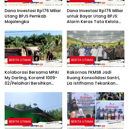
Dana Investasi Rp176 Miliar
Dana Investasi Rp176 Miliar
Utang BPJS Pemkab
untuk Bayar Utang BPJS:
Majalengka
Alarm Keras Tata Kelola
Keuangan Pemkab
Majalengka Oleh: Aceng
Syamsul Hadie (ASH)
BERITA UTAMA
BERITA UTAMA
Kolaborasi Bersama MPAI
Rakornas FKMSB Jadi
My Darling, Koramil 1009-
Ruang Konsolidasi Santri,
02/Pelaihari Bersihkan
Lia Istifhama Tekankan
Sampah di Jalan Desa
Pentingnya Peran Generasi
Atu-Atu
Muda
BERITA UTAMA
BERITA UTAMA