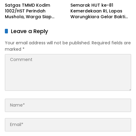
Satgas TMMD Kodim
Semarak HUT ke-81
1002/HST Perindah
Kemerdekaan RI, Lapas
Mushola, Warga Siap
Warungkiara Gelar Bakti
Nikmati Tempat Ibadah
Sosial dan Pemeriksaan
Lebih Nyaman
Kesehatan Gratis bagi
Leave a Reply
Masyarakat
Your email address will not be published.
Required fields are
marked
*