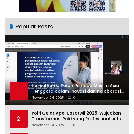
Popular Posts
Lia Istifhama Peran Pemuda Muslim Asia
1
Tenggara dalam Inovasi dan Kolaborasi
Internasional
November 24, 2025
0
Polri Gelar Apel Kasatwil 2025: Wujudkan
2
Transformasi Polri yang Profesional untuk
Masyarakat
November 24, 2025
0