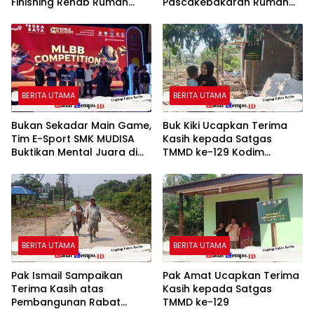
Finishing Rehab Rumah
Pascakebakaran Rumah
Warga
Warga Desa Hapalah
BERITA UTAMA
BERITA UTAMA
Bukan Sekadar Main Game,
Buk Kiki Ucapkan Terima
Tim E-Sport SMK MUDISA
Kasih kepada Satgas
Buktikan Mental Juara di
TMMD ke-129 Kodim
SGE 2026
1208/Sambas
BERITA UTAMA
BERITA UTAMA
Pak Ismail Sampaikan
Pak Amat Ucapkan Terima
Terima Kasih atas
Kasih kepada Satgas
Pembangunan Rabat
TMMD ke-129