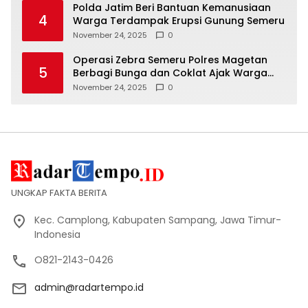
Polda Jatim Beri Bantuan Kemanusiaan
4
Warga Terdampak Erupsi Gunung Semeru
November 24, 2025
0
Operasi Zebra Semeru Polres Magetan
5
Berbagi Bunga dan Coklat Ajak Warga
Tertib Lalin
November 24, 2025
0
UNGKAP FAKTA BERITA
Kec. Camplong, Kabupaten Sampang, Jawa Timur-
Indonesia
O821-2143-0426
admin@radartempo.id