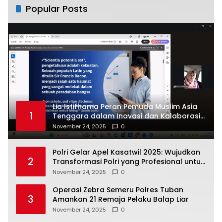
Popular Posts
Lia Istifhama Peran Pemuda Muslim Asia
1
Tenggara dalam Inovasi dan Kolaborasi
Internasional
November 24, 2025
0
Polri Gelar Apel Kasatwil 2025: Wujudkan
2
Transformasi Polri yang Profesional untuk
Masyarakat
November 24, 2025
0
Operasi Zebra Semeru Polres Tuban
3
Amankan 21 Remaja Pelaku Balap Liar
November 24, 2025
0