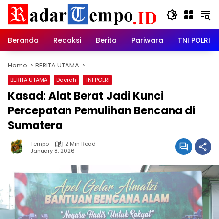
Skip
to
content
Beranda
Redaksi
Berita
Pariwara
TNI POLRI
Home
BERITA UTAMA
BERITA UTAMA
Daerah
TNI POLRI
Kasad: Alat Berat Jadi Kunci
Percepatan Pemulihan Bencana di
Sumatera
Tempo
2 Min Read
January 8, 2026