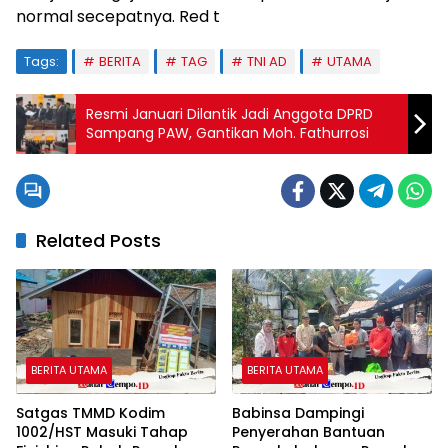
normal secepatnya. Red t
Tags:
BERITA
TAG
TNI AD
UTAMA
Resmi Januari Dilantik Jadi Anggota DPRD
Sampang PAW, Gantikan Moh. Fathurrosi
Related Posts
BERITA UTAMA
BERITA UTAMA
Satgas TMMD Kodim
Babinsa Dampingi
1002/HST Masuki Tahap
Penyerahan Bantuan