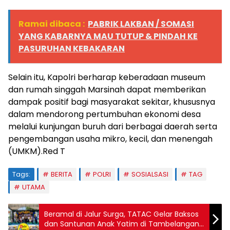
Ramai dibaca :
PABRIK LAKBAN / SOMASI
YANG KABARNYA MAU TUTUP & PINDAH KE
PASURUHAN KEBAKARAN
Selain itu, Kapolri berharap keberadaan museum
dan rumah singgah Marsinah dapat memberikan
dampak positif bagi masyarakat sekitar, khususnya
dalam mendorong pertumbuhan ekonomi desa
melalui kunjungan buruh dari berbagai daerah serta
pengembangan usaha mikro, kecil, dan menengah
(UMKM).Red T
Tags:
BERITA
POLRI
SOSIALSASI
TAG
UTAMA
Beramal di Jalur Surga, TATAC Gelar Baksos
dan Santunan Anak Yatim di Tambelangan