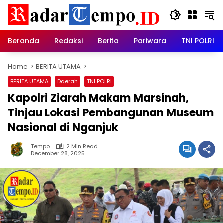
Skip
to
content
Beranda
Redaksi
Berita
Pariwara
TNI POLRI
Home
BERITA UTAMA
BERITA UTAMA
Daerah
TNI POLRI
Kapolri Ziarah Makam Marsinah,
Tinjau Lokasi Pembangunan Museum
Nasional di Nganjuk
Tempo
2 Min Read
December 28, 2025