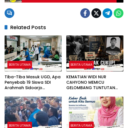
Sampang
Related Posts
BERITA UTAMA
BERITA UTAMA
Tiba-Tiba Masuk UGD, Apa
KEMATIAN WIDI NUR
Penyebab 19 Siswa SDI
CAHYONO MEMICU
Arahmah Sidoarjo
GELOMBANG TUNTUTAN
Mendadak Sakit?
PUBLIK: MUTASI DIANGGAP
TAK MENJAWAB
PERTANYAAN HUKUM,
DESAKAN PROSES PIDANA
MENGUAT
BERITA UTAMA
BERITA UTAMA