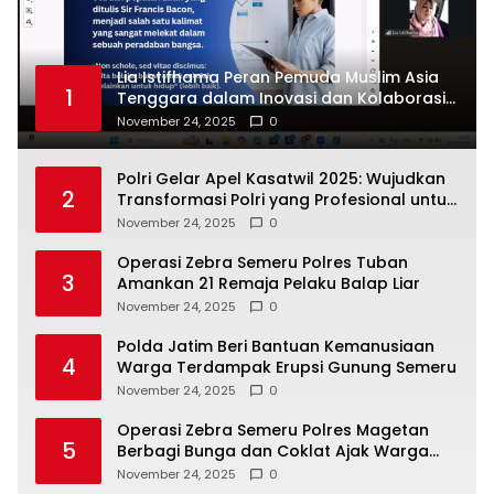
Lia Istifhama Peran Pemuda Muslim Asia
1
Tenggara dalam Inovasi dan Kolaborasi
Internasional
November 24, 2025
0
Polri Gelar Apel Kasatwil 2025: Wujudkan
2
Transformasi Polri yang Profesional untuk
Masyarakat
November 24, 2025
0
Operasi Zebra Semeru Polres Tuban
3
Amankan 21 Remaja Pelaku Balap Liar
November 24, 2025
0
Polda Jatim Beri Bantuan Kemanusiaan
4
Warga Terdampak Erupsi Gunung Semeru
November 24, 2025
0
Operasi Zebra Semeru Polres Magetan
5
Berbagi Bunga dan Coklat Ajak Warga
Tertib Lalin
November 24, 2025
0