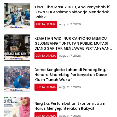
Tiba-Tiba Masuk UGD, Apa Penyebab 19
Siswa SDI Arahmah Sidoarjo Mendadak
Sakit?
BERITA UTAMA
August 7, 2026
KEMATIAN WIDI NUR CAHYONO MEMICU
GELOMBANG TUNTUTAN PUBLIK: MUTASI
DIANGGAP TAK MENJAWAB PERTANYAAN
HUKUM, DESAKAN PROSES PIDANA
BERITA UTAMA
August 7, 2026
MENGUAT
Demo Sengketa Lahan di Pandegiling,
Hendra Sihombing Pertanyakan Dasar
Klaim Tanah Wakaf
BERITA UTAMA
August 7, 2026
Ning Lia: Pertumbuhan Ekonomi Jatim
Harus Menyejahterakan Rakyat
BERITA UTAMA
August 7, 2026