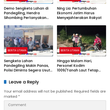
Demo Sengketa Lahan di
Ning Lia: Pertumbuhan
Pandegiling, Hendra
Ekonomi Jatim Harus
Sihombing Pertanyakan
Menyejahterakan Rakyat
Dasar Klaim Tanah Wakaf
BERITA UTAMA
BERITA UTAMA
Sengketa Lahan
Hingga Malam Hari,
Pandegiling Makin Panas,
Personel Kodim
Polisi Diminta Segera Usut
1009/Tanah Laut Tetap
Agar Tidak Terjadi
Siaga Karhutla di Berbagai
Kegaduhan Di Surabaya
Lokasi
Leave a Reply
Your email address will not be published.
Required fields are
marked
*