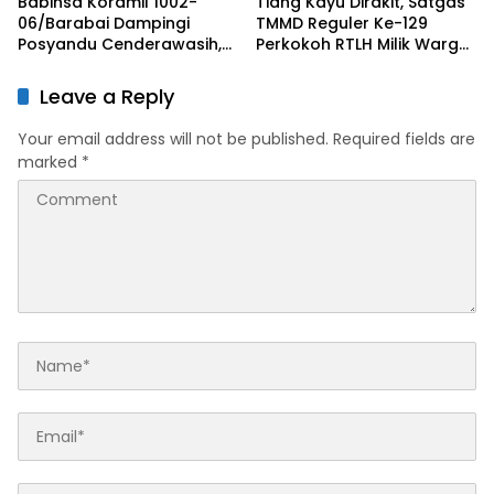
Babinsa Koramil 1002-
Tiang Kayu Dirakit, Satgas
06/Barabai Dampingi
TMMD Reguler Ke-129
Posyandu Cenderawasih,
Perkokoh RTLH Milik Warga
Perkuat Upaya Cegah
Tempapan Hulu
Stunting
Leave a Reply
Your email address will not be published.
Required fields are
marked
*