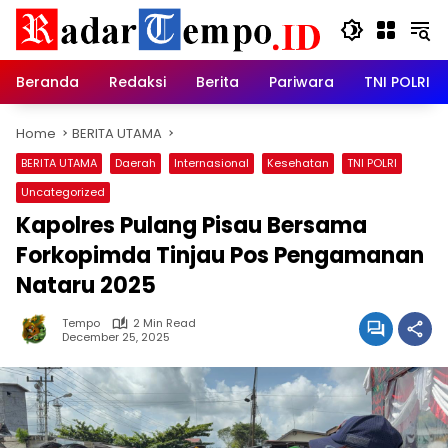
Skip
to
content
Beranda
Redaksi
Berita
Pariwara
TNI POLRI
Home
BERITA UTAMA
BERITA UTAMA
Daerah
Internasional
Kesehatan
TNI POLRI
Uncategorized
Kapolres Pulang Pisau Bersama
Forkopimda Tinjau Pos Pengamanan
Nataru 2025
Tempo
2 Min Read
December 25, 2025