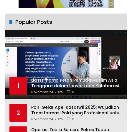
Popular Posts
Lia Istifhama Peran Pemuda Muslim Asia
1
Tenggara dalam Inovasi dan Kolaborasi
Internasional
November 24, 2025
0
Polri Gelar Apel Kasatwil 2025: Wujudkan
2
Transformasi Polri yang Profesional untuk
Masyarakat
November 24, 2025
0
Operasi Zebra Semeru Polres Tuban