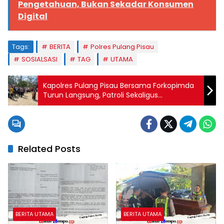
Pengetahuan, Bukan Sekadar Konsumen
Digital
Tags:
BERITA
Polres Pulang Pisau
SOSIALSASI
TAG
UTAMA
Kapolres Pulang Pisau Bersama Forkopimda
Turun Langsung, Patroli Sekaligus
Silaturahmi Natal
Related Posts
BERITA UTAMA
BERITA UTAMA