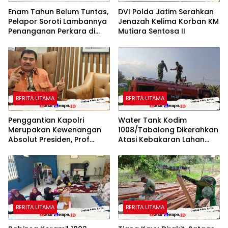
Enam Tahun Belum Tuntas,
DVI Polda Jatim Serahkan
Pelapor Soroti Lambannya
Jenazah Kelima Korban KM
Penanganan Perkara di
Mutiara Sentosa II
Polresta Sumenep
BERITA UTAMA
BERITA UTAMA
Penggantian Kapolri
Water Tank Kodim
Merupakan Kewenangan
1008/Tabalong Dikerahkan
Absolut Presiden, Prof
Atasi Kebakaran Lahan
Juanda: Jangan Sampai
Seluas 0,5 Hektare
Pemberantasan Korupsi
Justru Melemah
BERITA UTAMA
BERITA UTAMA