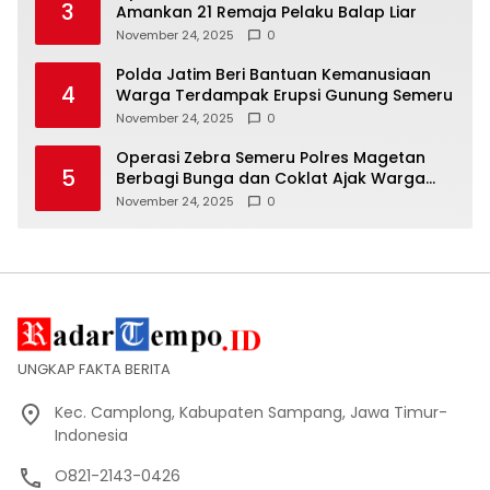
3
Amankan 21 Remaja Pelaku Balap Liar
November 24, 2025
0
Polda Jatim Beri Bantuan Kemanusiaan
4
Warga Terdampak Erupsi Gunung Semeru
November 24, 2025
0
Operasi Zebra Semeru Polres Magetan
5
Berbagi Bunga dan Coklat Ajak Warga
Tertib Lalin
November 24, 2025
0
UNGKAP FAKTA BERITA
Kec. Camplong, Kabupaten Sampang, Jawa Timur-
Indonesia
O821-2143-0426