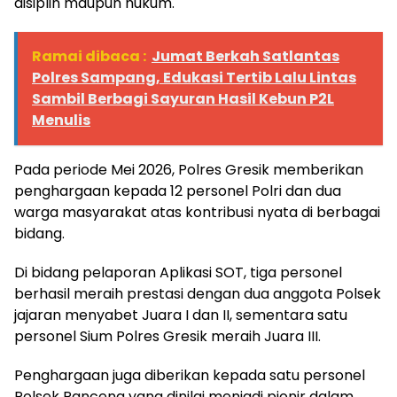
disiplin maupun hukum.
Ramai dibaca :
Jumat Berkah Satlantas
Polres Sampang, Edukasi Tertib Lalu Lintas
Sambil Berbagi Sayuran Hasil Kebun P2L
Menulis
Pada periode Mei 2026, Polres Gresik memberikan
penghargaan kepada 12 personel Polri dan dua
warga masyarakat atas kontribusi nyata di berbagai
bidang.
Di bidang pelaporan Aplikasi SOT, tiga personel
berhasil meraih prestasi dengan dua anggota Polsek
jajaran menyabet Juara I dan II, sementara satu
personel Sium Polres Gresik meraih Juara III.
Penghargaan juga diberikan kepada satu personel
Polsek Panceng yang dinilai menjadi pionir dalam