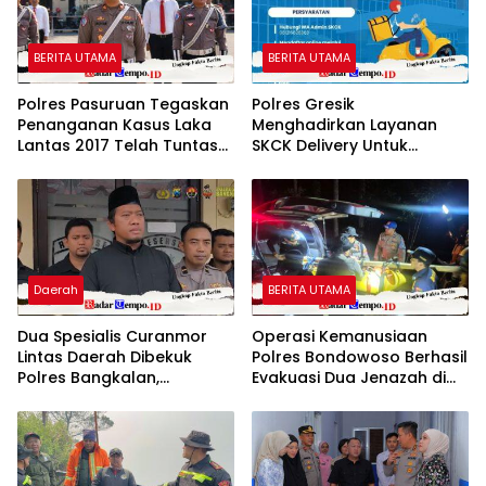
BERITA UTAMA
BERITA UTAMA
Polres Pasuruan Tegaskan
Polres Gresik
Penanganan Kasus Laka
Menghadirkan Layanan
Lantas 2017 Telah Tuntas
SKCK Delivery Untuk
dan Berkekuatan Hukum
mempermudah
Tetap
Masyarakat
Daerah
BERITA UTAMA
Dua Spesialis Curanmor
Operasi Kemanusiaan
Lintas Daerah Dibekuk
Polres Bondowoso Berhasil
Polres Bangkalan,
Evakuasi Dua Jenazah di
Mengaku Beraksi di 11 TKP
Gunung Piramid