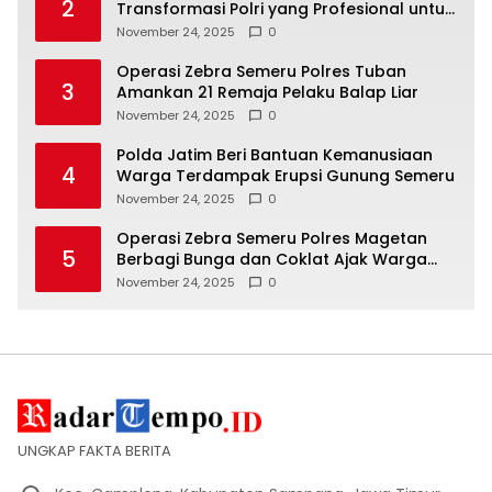
2
Transformasi Polri yang Profesional untuk
Masyarakat
November 24, 2025
0
Operasi Zebra Semeru Polres Tuban
3
Amankan 21 Remaja Pelaku Balap Liar
November 24, 2025
0
Polda Jatim Beri Bantuan Kemanusiaan
4
Warga Terdampak Erupsi Gunung Semeru
November 24, 2025
0
Operasi Zebra Semeru Polres Magetan
5
Berbagi Bunga dan Coklat Ajak Warga
Tertib Lalin
November 24, 2025
0
UNGKAP FAKTA BERITA