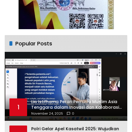
Popular Posts
Lia Istifhama Peran Pemuda Muslim Asia
1
Tenggara dalam Inovasi dan Kolaborasi
Internasional
November 24, 2025
0
Polri Gelar Apel Kasatwil 2025: Wujudkan