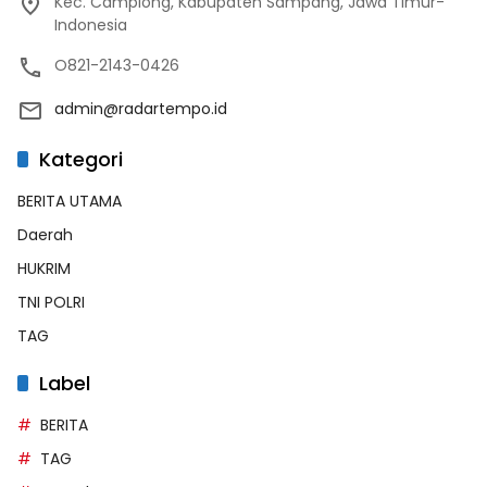
Kec. Camplong, Kabupaten Sampang, Jawa Timur-
Indonesia
O821-2143-0426
admin@radartempo.id
Kategori
BERITA UTAMA
Daerah
HUKRIM
TNI POLRI
TAG
Label
BERITA
TAG