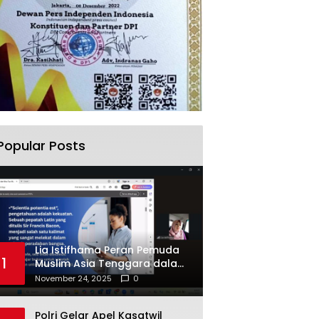
Popular Posts
Lia Istifhama Peran Pemuda
1
Muslim Asia Tenggara dalam
Inovasi dan Kolaborasi
November 24, 2025
0
Internasional
Polri Gelar Apel Kasatwil