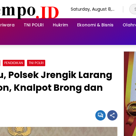
Saturday, August 8,
2026
riwara
TNI POLRI
Hukrim
Ekonomi & Bisnis
Olah
PENDIDIKAN
TNI POLRI
, Polsek Jrengik Larang
n, Knalpot Brong dan