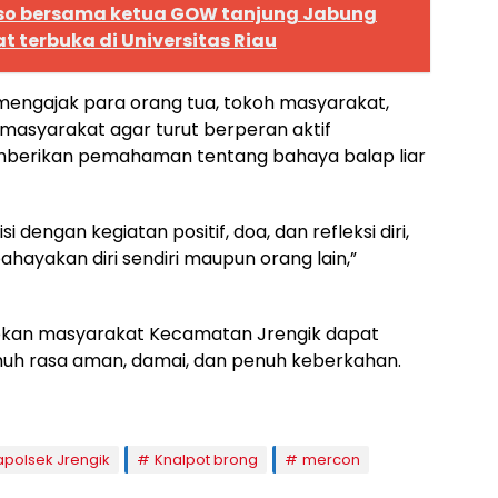
o bersama ketua GOW tanjung Jabung
t terbuka di Universitas Riau
mengajak para orang tua, tokoh masyarakat,
masyarakat agar turut berperan aktif
berikan pemahaman tentang bahaya balap liar
 dengan kegiatan positif, doa, dan refleksi diri,
ayakan diri sendiri maupun orang lain,”
apkan masyarakat Kecamatan Jrengik dapat
h rasa aman, damai, dan penuh keberkahan.
apolsek Jrengik
Knalpot brong
mercon