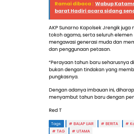
Ramai dibaca :
Wabup Katams
barat Hadiri acara sidang sena
AKP Sunarno Kapolsek Jrengik juga 
tokoh agama, serta seluruh elemen 
mengawasi generasi muda dan mem
dan penggunaan petasan.
“Perayaan tahun baru seharusnya diisi
bukan dengan tindakan yang membah
pungkasnya.
Dengan adanya imbauan ini, dihar
menyambut tahun baru dengan penu
Red T
Tags:
BALAP LIAR
BERITA
K
TAG
UTAMA