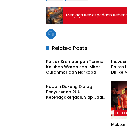
Menjaga Kewaspadaan Kebenc
Related Posts
BERITA UTAMA
BERITA
Polsek Krembangan Terima
Inovasi
Keluhan Warga soal Miras,
Polres
Curanmor dan Narkoba
Diri ke
BERITA UTAMA
Kapolri Dukung Dialog
Penyusunan RUU
Ketenagakerjaan, Siap Jadi
Jembatan Aspirasi Buruh
BERITA
Muktam