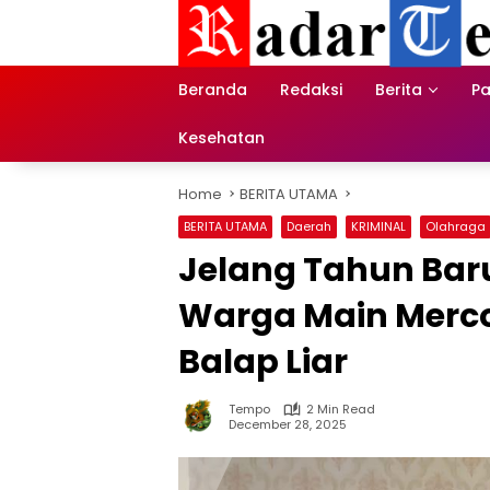
Skip
to
content
Beranda
Redaksi
Berita
Pa
Kesehatan
Home
BERITA UTAMA
BERITA UTAMA
Daerah
KRIMINAL
Olahraga
Jelang Tahun Baru
Warga Main Merco
Balap Liar
Tempo
2 Min Read
December 28, 2025