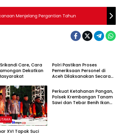
anaan Menjelang Pergantian Tahun
 UTAMA
BERITA UTAMA
 Srikandi Care, Cara
Polri Pastikan Proses
 Lamongan Dekatkan
Pemeriksaan Personel di
 Masyarakat
Aceh Dilaksanakan Secara
BERITA UTAMA
Profesional dan Transparan
Perkuat Ketahanan Pangan,
Polsek Krembangan Tanam
Sawi dan Tebar Benih Ikan
Lele
 UTAMA
ar XVI Tapak Suci