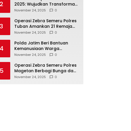
2
2025: Wujudkan Transformasi
Polri yang Profesional untuk
November 24, 2025
0
Masyarakat
Operasi Zebra Semeru Polres
3
Tuban Amankan 21 Remaja
Pelaku Balap Liar
November 24, 2025
0
Polda Jatim Beri Bantuan
4
Kemanusiaan Warga
Terdampak Erupsi Gunung
November 24, 2025
0
Semeru
Operasi Zebra Semeru Polres
5
Magetan Berbagi Bunga dan
Coklat Ajak Warga Tertib
November 24, 2025
0
Lalin