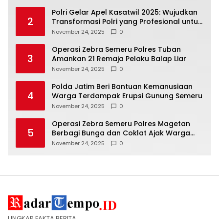
Polri Gelar Apel Kasatwil 2025: Wujudkan
2
Transformasi Polri yang Profesional untuk
Masyarakat
November 24, 2025
0
Operasi Zebra Semeru Polres Tuban
3
Amankan 21 Remaja Pelaku Balap Liar
November 24, 2025
0
Polda Jatim Beri Bantuan Kemanusiaan
4
Warga Terdampak Erupsi Gunung Semeru
November 24, 2025
0
Operasi Zebra Semeru Polres Magetan
5
Berbagi Bunga dan Coklat Ajak Warga
Tertib Lalin
November 24, 2025
0
UNGKAP FAKTA BERITA