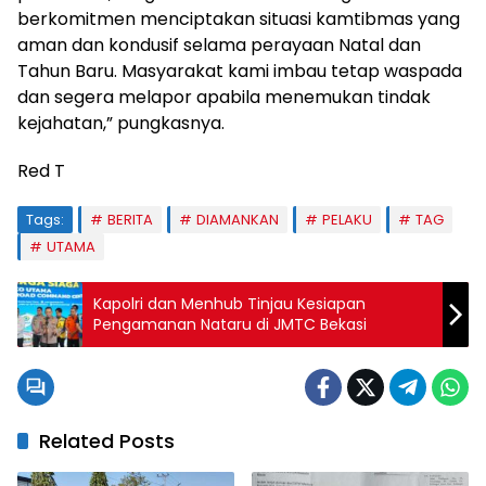
berkomitmen menciptakan situasi kamtibmas yang
aman dan kondusif selama perayaan Natal dan
Tahun Baru. Masyarakat kami imbau tetap waspada
dan segera melapor apabila menemukan tindak
kejahatan,” pungkasnya.
Red T
Tags:
BERITA
DIAMANKAN
PELAKU
TAG
UTAMA
Kapolri dan Menhub Tinjau Kesiapan
Pengamanan Nataru di JMTC Bekasi
Related Posts