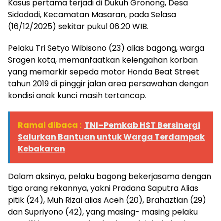
Kasus pertama terjadi di Dukuh Gronong, Desa
Sidodadi, Kecamatan Masaran, pada Selasa
(16/12/2025) sekitar pukul 06.20 WIB.
Pelaku Tri Setyo Wibisono (23) alias bagong, warga
Sragen kota, memanfaatkan kelengahan korban
yang memarkir sepeda motor Honda Beat Street
tahun 2019 di pinggir jalan area persawahan dengan
kondisi anak kunci masih tertancap.
Ramai dibaca :
TNI–Pemkab HST Bersinergi
Salurkan Bantuan untuk Warga Terdampak
Kebakaran
Dalam aksinya, pelaku bagong bekerjasama dengan
tiga orang rekannya, yakni Pradana Saputra Alias
pitik (24), Muh Rizal alias Aceh (20), Brahaztian (29)
dan Supriyono (42), yang masing- masing pelaku