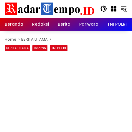
Skip
to
content
Beranda
Redaksi
Berita
Pariwara
TNI POLRI
Home
BERITA UTAMA
BERITA UTAMA
Daerah
TNI POLRI