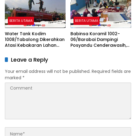
BERITA UTAMA
BERITA UTAMA
Water Tank Kodim
Babinsa Koramil 1002-
1008/Tabalong Dikerahkan
06/Barabai Dampingi
Atasi Kebakaran Lahan
Posyandu Cenderawasih,
Seluas 0,5 Hektare
Perkuat Upaya Cegah
Stunting
Leave a Reply
Your email address will not be published.
Required fields are
marked
*