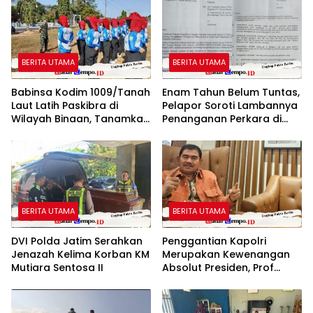
BERITA UTAMA
BERITA UTAMA
Babinsa Kodim 1009/Tanah
Enam Tahun Belum Tuntas,
Laut Latih Paskibra di
Pelapor Soroti Lambannya
Wilayah Binaan, Tanamkan
Penanganan Perkara di
Disiplin dan Jiwa
Polresta Sumenep
Nasionalisme
BERITA UTAMA
BERITA UTAMA
DVI Polda Jatim Serahkan
Penggantian Kapolri
Jenazah Kelima Korban KM
Merupakan Kewenangan
Mutiara Sentosa II
Absolut Presiden, Prof
Juanda: Jangan Sampai
Pemberantasan Korupsi
Justru Melemah