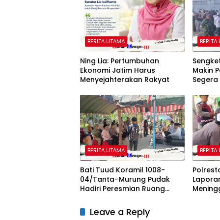
BERITA UTAMA
BERITA
Ning Lia: Pertumbuhan
Sengket
Ekonomi Jatim Harus
Makin P
Menyejahterakan Rakyat
Segera 
Terjadi
Suraba
BERITA UTAMA
BERITA
Bati Tuud Koramil 1008-
Polres
04/Tanta–Murung Pudak
Lapora
Hadiri Peresmian Ruang
Meningg
Terbuka Hijau (RTH) SMaRT
Kecama
di Desa Padangin
Leave a Reply