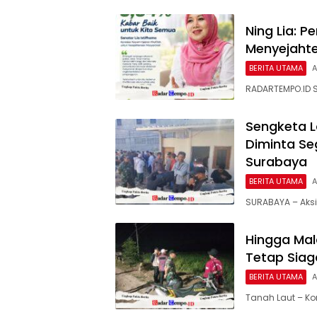
Ning Lia: 
Menyejaht
BERITA UTAMA
A
RADARTEMPO.ID 
Sengketa L
Diminta Se
Surabaya
BERITA UTAMA
A
SURABAYA – Aksi 
Hingga Mal
Tetap Siag
BERITA UTAMA
A
Tanah Laut – K