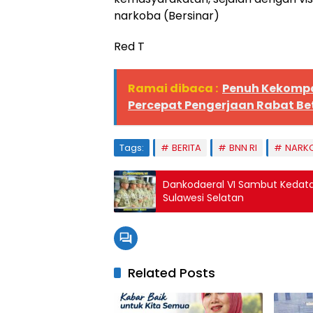
narkoba (Bersinar)
Red T
Ramai dibaca :
Penuh Kekompa
Percepat Pengerjaan Rabat Be
Tags:
BERITA
BNN RI
NARK
Dankodaeral VI Sambut Kedat
Sulawesi Selatan
Related Posts