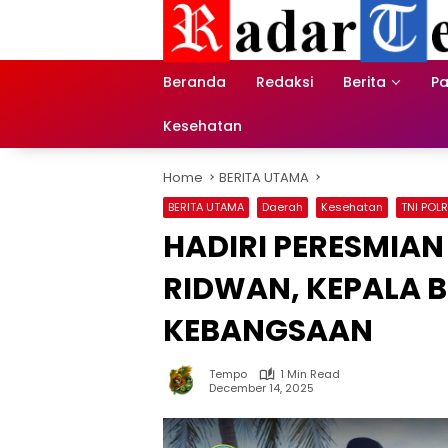
Skip
to
content
Beranda
Redaksi
Berita
Pa
Kesehatan
Home
BERITA UTAMA
BERITA UTAMA
Daerah
Kesehatan
TNI POLR
HADIRI PERESMIAN
RIDWAN, KEPALA B
KEBANGSAAN
Tempo
1 Min Read
December 14, 2025