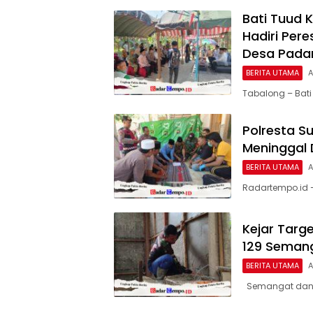
Bati Tuud 
Hadiri Per
Desa Pada
BERITA UTAMA
A
Tabalong – Bati
Polresta S
Meninggal
BERITA UTAMA
A
Radartempo.id —
Kejar Targ
129 Semang
BERITA UTAMA
A
Semangat dan d