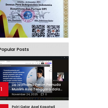
Popular Posts
Lia Istifhama Peran Pemuda
1
Muslim Asia Tenggara dalam
Inovasi dan Kolaborasi
November 24, 2025
0
Internasional
Polri Gelar Apel Kasatwil