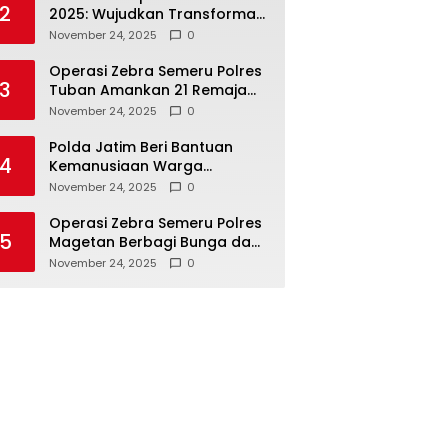
2
2025: Wujudkan Transformasi
Polri yang Profesional untuk
November 24, 2025
0
Masyarakat
Operasi Zebra Semeru Polres
3
Tuban Amankan 21 Remaja
Pelaku Balap Liar
November 24, 2025
0
Polda Jatim Beri Bantuan
4
Kemanusiaan Warga
Terdampak Erupsi Gunung
November 24, 2025
0
Semeru
Operasi Zebra Semeru Polres
5
Magetan Berbagi Bunga dan
Coklat Ajak Warga Tertib
November 24, 2025
0
Lalin