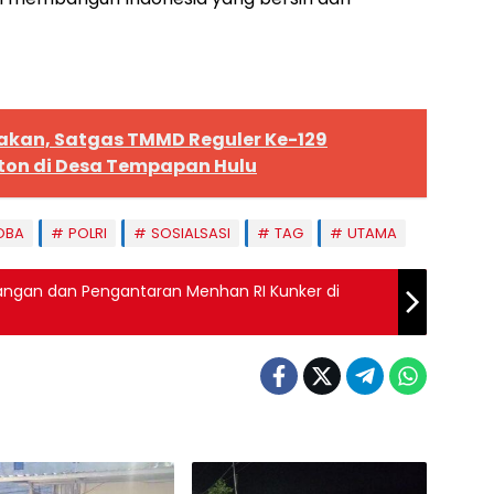
kan, Satgas TMMD Reguler Ke-129
ton di Desa Tempapan Hulu
OBA
POLRI
SOSIALSASI
TAG
UTAMA
angan dan Pengantaran Menhan RI Kunker di