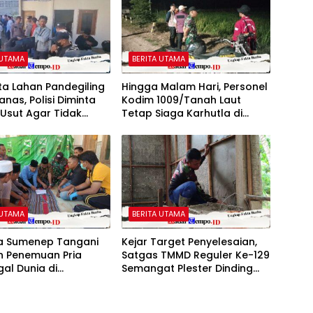
 UTAMA
BERITA UTAMA
a Lahan Pandegiling
Hingga Malam Hari, Personel
anas, Polisi Diminta
Kodim 1009/Tanah Laut
Usut Agar Tidak
Tetap Siaga Karhutla di
 Kegaduhan Di
Berbagai Lokasi
ya
 UTAMA
BERITA UTAMA
ta Sumenep Tangani
Kejar Target Penyelesaian,
n Penemuan Pria
Satgas TMMD Reguler Ke-129
al Dunia di
Semangat Plester Dinding
tan Gapura
RTLH