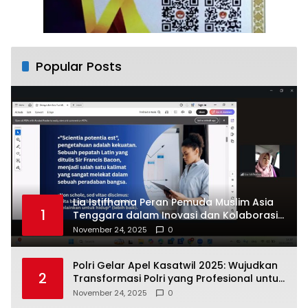
Popular Posts
Lia Istifhama Peran Pemuda Muslim Asia
1
Tenggara dalam Inovasi dan Kolaborasi
Internasional
November 24, 2025
0
Polri Gelar Apel Kasatwil 2025: Wujudkan
2
Transformasi Polri yang Profesional untuk
Masyarakat
November 24, 2025
0