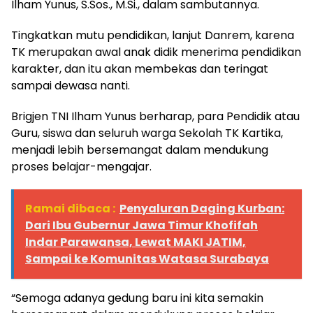
Ilham Yunus, S.Sos., M.Si., dalam sambutannya.
Tingkatkan mutu pendidikan, lanjut Danrem, karena
TK merupakan awal anak didik menerima pendidikan
karakter, dan itu akan membekas dan teringat
sampai dewasa nanti.
Brigjen TNI Ilham Yunus berharap, para Pendidik atau
Guru, siswa dan seluruh warga Sekolah TK Kartika,
menjadi lebih bersemangat dalam mendukung
proses belajar-mengajar.
Ramai dibaca :
Penyaluran Daging Kurban:
Dari Ibu Gubernur Jawa Timur Khofifah
Indar Parawansa, Lewat MAKI JATIM,
Sampai ke Komunitas Watasa Surabaya
“Semoga adanya gedung baru ini kita semakin