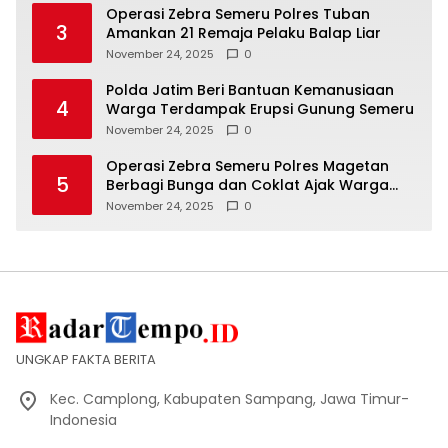
Operasi Zebra Semeru Polres Tuban
3
Amankan 21 Remaja Pelaku Balap Liar
November 24, 2025
0
Polda Jatim Beri Bantuan Kemanusiaan
4
Warga Terdampak Erupsi Gunung Semeru
November 24, 2025
0
Operasi Zebra Semeru Polres Magetan
5
Berbagi Bunga dan Coklat Ajak Warga
Tertib Lalin
November 24, 2025
0
UNGKAP FAKTA BERITA
Kec. Camplong, Kabupaten Sampang, Jawa Timur-
Indonesia