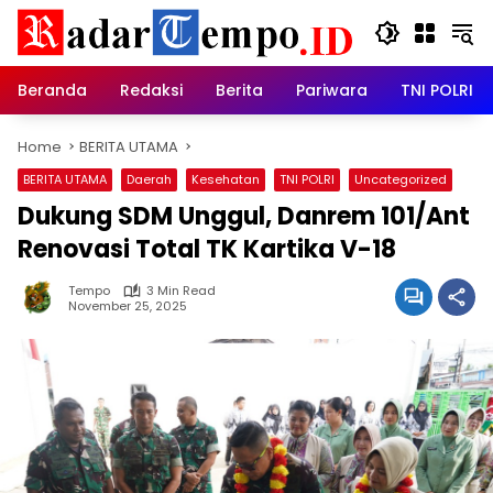
Skip
to
content
Beranda
Redaksi
Berita
Pariwara
TNI POLRI
Home
BERITA UTAMA
BERITA UTAMA
Daerah
Kesehatan
TNI POLRI
Uncategorized
Dukung SDM Unggul, Danrem 101/Ant
Renovasi Total TK Kartika V-18
Tempo
3 Min Read
November 25, 2025