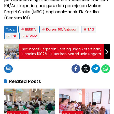
101/Ant kepada para guru dan peninjauan Makan
Bergizi Gratis (MBG) bagi anak-anak TK Kartika.
(Penrem 101)
Tags:
BERITA
Korem 101/Antasari
TAG
TNI
UTAMA
Satlinmas Berperan Penting Jaga Ketertiban,
Dandim 1002/HST Berikan Materi Bela Negara
Related Posts