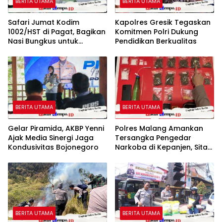
BERITA UTAMA
BERITA UTAMA
Safari Jumat Kodim
Kapolres Gresik Tegaskan
1002/HST di Pagat, Bagikan
Komitmen Polri Dukung
Nasi Bungkus untuk
Pendidikan Berkualitas
Jamaah
BERITA UTAMA
BERITA UTAMA
Gelar Piramida, AKBP Yenni
Polres Malang Amankan
Ajak Media Sinergi Jaga
Tersangka Pengedar
Kondusivitas Bojonegoro
Narkoba di Kepanjen, Sita
Sabu 96 Gram dan Ganja
131 Gram
BERITA UTAMA
BERITA UTAMA