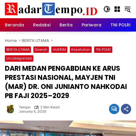
Skip
to
content
Beranda
Redaksi
Berita
Pariwara
TNI POLRI
Home
BERITA UTAMA
BERITA UTAMA
Daerah
HUKRIM
Kesehatan
TNI POLRI
Uncategorized
DARI MEDAN PENGABDIAN KE ARUS
PRESTASI NASIONAL, MAYJEN TNI
(MAR) DR. ONI JUNIANTO NAHKODAI
PB FAJI 2025–2029
Tempo
2 Min Read
January 5, 2026