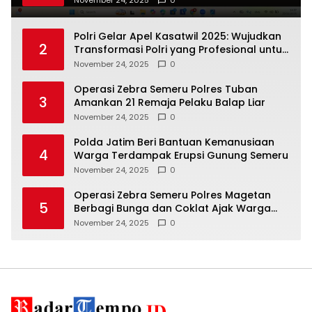
Polri Gelar Apel Kasatwil 2025: Wujudkan
2
Transformasi Polri yang Profesional untuk
Masyarakat
November 24, 2025
0
Operasi Zebra Semeru Polres Tuban
3
Amankan 21 Remaja Pelaku Balap Liar
November 24, 2025
0
Polda Jatim Beri Bantuan Kemanusiaan
4
Warga Terdampak Erupsi Gunung Semeru
November 24, 2025
0
Operasi Zebra Semeru Polres Magetan
5
Berbagi Bunga dan Coklat Ajak Warga
Tertib Lalin
November 24, 2025
0