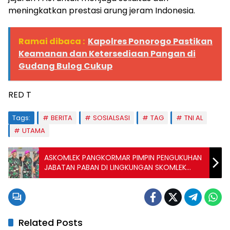
meningkatkan prestasi arung jeram Indonesia.
Ramai dibaca :
Kapolres Ponorogo Pastikan
Keamanan dan Ketersediaan Pangan di
Gudang Bulog Cukup
RED T
Tags:
BERITA
SOSIALSASI
TAG
TNI AL
UTAMA
ASKOMLEK PANGKORMAR PIMPIN PENGUKUHAN
JABATAN PABAN DI LINGKUNGAN SKOMLEK
KORMAR
Related Posts