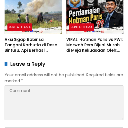
Lebih Nyaman
Kesehatan Gratis bagi
Masyarakat
BERITA UTAMA
BERITA UTAMA
Aksi Sigap Babinsa
VIRAL. Hotman Paris vs PWI:
Tangani Karhutla di Desa
Marwah Pers Dijual Murah
Binturu, Api Berhasil
di Meja Kekuasaan Oleh:
Dipadamkan
Aceng Syamsul Hadie
(ASH)”
Leave a Reply
Your email address will not be published.
Required fields are
marked
*