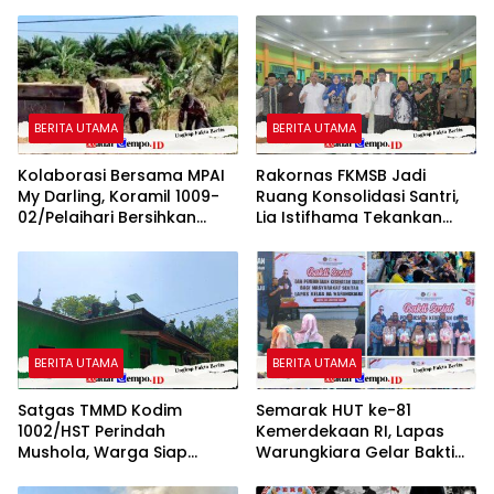
BERITA UTAMA
BERITA UTAMA
Kolaborasi Bersama MPAI
Rakornas FKMSB Jadi
My Darling, Koramil 1009-
Ruang Konsolidasi Santri,
02/Pelaihari Bersihkan
Lia Istifhama Tekankan
Sampah di Jalan Desa
Pentingnya Peran Generasi
Atu-Atu
Muda
BERITA UTAMA
BERITA UTAMA
Satgas TMMD Kodim
Semarak HUT ke-81
1002/HST Perindah
Kemerdekaan RI, Lapas
Mushola, Warga Siap
Warungkiara Gelar Bakti
Nikmati Tempat Ibadah
Sosial dan Pemeriksaan