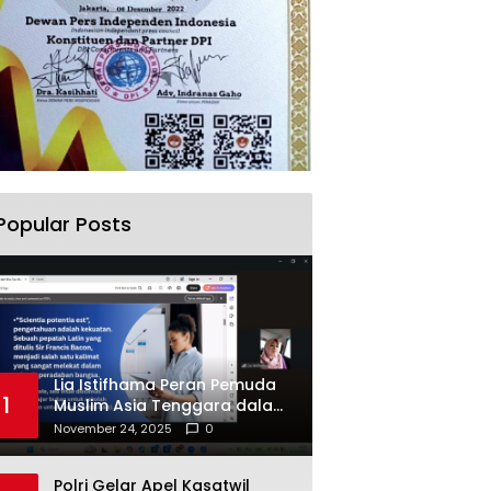
Popular Posts
Lia Istifhama Peran Pemuda
1
Muslim Asia Tenggara dalam
Inovasi dan Kolaborasi
November 24, 2025
0
Internasional
Polri Gelar Apel Kasatwil