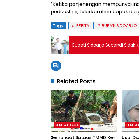
“Ketika panjenengan mempunyai ino
podcast ini, tularkan ilmu bapak ibu
Tags:
BERITA
BUPATI SIDOARJO
Bupati Sidoarjo Subandi Sidak 
Related Posts
BERITA UTAMA
BERITA
Semangat Satgas TMMD Ke-
Usai Di