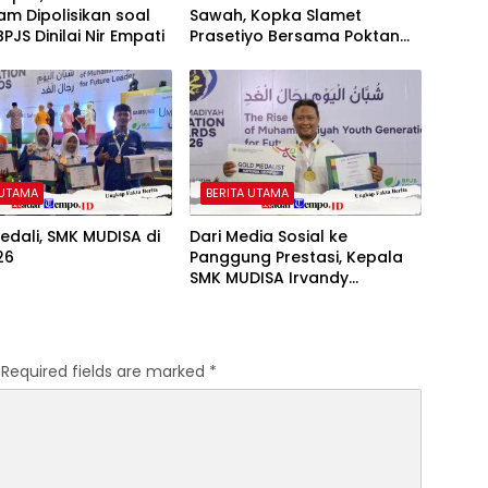
m Dipolisikan soal
Sawah, Kopka Slamet
PJS Dinilai Nir Empati
Prasetiyo Bersama Poktan
Rukun Makmur 1 Bersihkan
Parit Irigasi
 UTAMA
BERITA UTAMA
dali, SMK MUDISA di
Dari Media Sosial ke
26
Panggung Prestasi, Kepala
SMK MUDISA Irvandy
Andriansyah Raih Emas MEA
2026
Required fields are marked
*