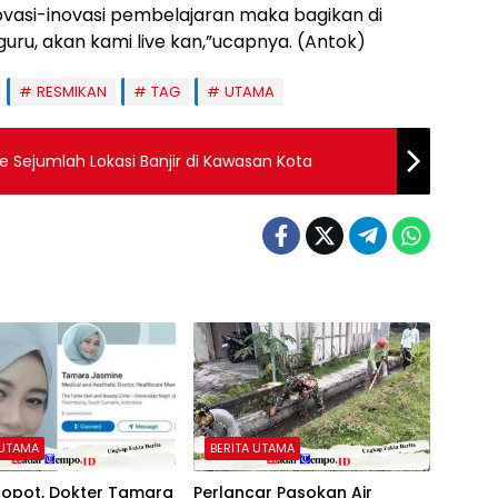
vasi-inovasi pembelajaran maka bagikan di
 guru, akan kami live kan,”ucapnya. (Antok)
RESMIKAN
TAG
UTAMA
ke Sejumlah Lokasi Banjir di Kawasan Kota
 UTAMA
BERITA UTAMA
copot, Dokter Tamara
Perlancar Pasokan Air