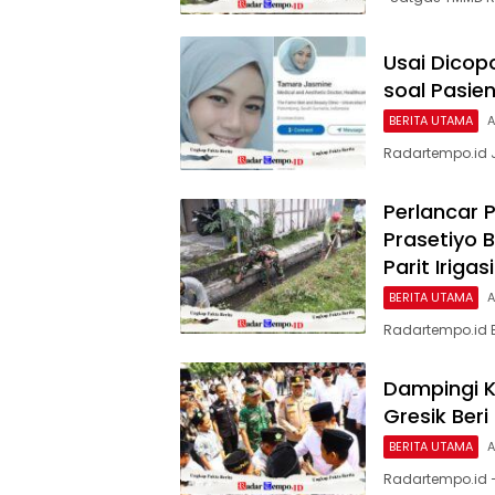
Usai Dicop
soal Pasien
BERITA UTAMA
A
Radartempo.id J
Perlancar 
Prasetiyo 
Parit Irigasi
BERITA UTAMA
A
Radartempo.id 
Dampingi K
Gresik Ber
BERITA UTAMA
A
Radartempo.id 