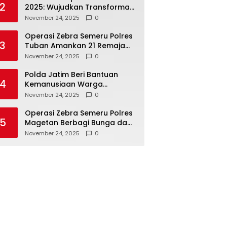
2
2025: Wujudkan Transformasi
Polri yang Profesional untuk
November 24, 2025
0
Masyarakat
Operasi Zebra Semeru Polres
3
Tuban Amankan 21 Remaja
Pelaku Balap Liar
November 24, 2025
0
Polda Jatim Beri Bantuan
4
Kemanusiaan Warga
Terdampak Erupsi Gunung
November 24, 2025
0
Semeru
Operasi Zebra Semeru Polres
5
Magetan Berbagi Bunga dan
Coklat Ajak Warga Tertib
November 24, 2025
0
Lalin