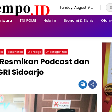
Sunday, August 9,
2026
riwara
TNI POLRI
Hukrim
Ekonomi & Bisnis
Olah
nal
Kesehatan
Olahraga
Uncategorized
i Resmikan Podcast dan
GRI Sidoarjo