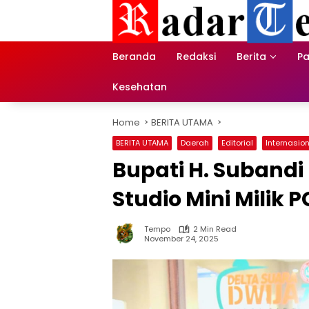
Skip
to
content
Beranda
Redaksi
Berita
Pa
Kesehatan
Home
BERITA UTAMA
BERITA UTAMA
Daerah
Editorial
Internasio
Bupati H. Suband
Studio Mini Milik P
Tempo
2 Min Read
November 24, 2025