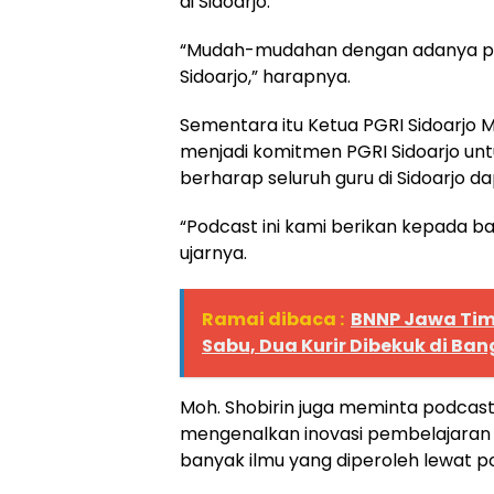
di Sidoarjo.
“Mudah-mudahan dengan adanya pod
Sidoarjo,” harapnya.
Sementara itu Ketua PGRI Sidoarjo
menjadi komitmen PGRI Sidoarjo untuk
berharap seluruh guru di Sidoarjo
“Podcast ini kami berikan kepada bap
ujarnya.
Ramai dibaca :
BNNP Jawa Tim
Sabu, Dua Kurir Dibekuk di Ba
Moh. Shobirin juga meminta podcast
mengenalkan inovasi pembelajaran 
banyak ilmu yang diperoleh lewat pod