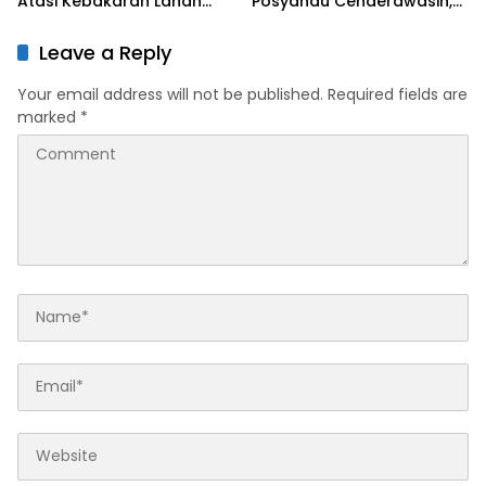
Atasi Kebakaran Lahan
Posyandu Cenderawasih,
Seluas 0,5 Hektare
Perkuat Upaya Cegah
Stunting
Leave a Reply
Your email address will not be published.
Required fields are
marked
*