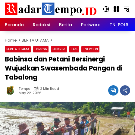
Skip
to
content
Beranda
Redaksi
Berita
Pariwara
TNI POLRI
Home
BERITA UTAMA
BERITA UTAMA
Daerah
HUKRIM
TAG
TNI POLRI
Babinsa dan Petani Bersinergi
Wujudkan Swasembada Pangan di
Tabalong
Tempo
2 Min Read
May 22, 2026