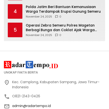
Polda Jatim Beri Bantuan Kemanusiaan
4
Warga Terdampak Erupsi Gunung Semeru
November 24, 2025
0
Operasi Zebra Semeru Polres Magetan
5
Berbagi Bunga dan Coklat Ajak Warga
Tertib Lalin
November 24, 2025
0
UNGKAP FAKTA BERITA
Kec. Camplong, Kabupaten Sampang, Jawa Timur-
Indonesia
O821-2143-0426
admin@radartempo.id