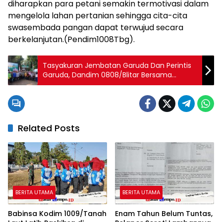
diharapkan para petani semakin termotivasi dalam
mengelola lahan pertanian sehingga cita-cita
swasembada pangan dapat terwujud secara
berkelanjutan.(Pendim1008Tbg).
Tasyakuran Jembatan Garuda Dan Perintis
Garuda, Dandim 0808/Blitar Bersama
Forkopimcam Permudah Akses Mobilitas
Warga
Related Posts
BERITA UTAMA
BERITA UTAMA
Babinsa Kodim 1009/Tanah
Enam Tahun Belum Tuntas,