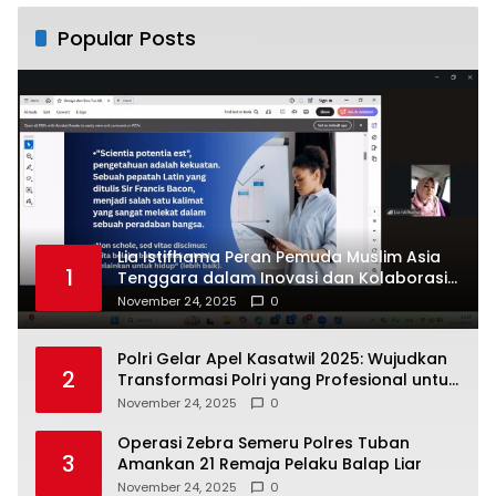
Popular Posts
Lia Istifhama Peran Pemuda Muslim Asia
1
Tenggara dalam Inovasi dan Kolaborasi
Internasional
November 24, 2025
0
Polri Gelar Apel Kasatwil 2025: Wujudkan
2
Transformasi Polri yang Profesional untuk
Masyarakat
November 24, 2025
0
Operasi Zebra Semeru Polres Tuban
3
Amankan 21 Remaja Pelaku Balap Liar
November 24, 2025
0