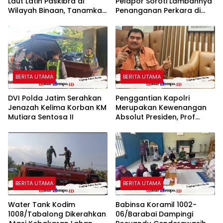
Laut Latih Paskibra di
Pelapor Soroti Lambannya
Wilayah Binaan, Tanamkan
Penanganan Perkara di
Disiplin dan Jiwa
Polresta Sumenep
Nasionalisme
BERITA UTAMA
BERITA UTAMA
DVI Polda Jatim Serahkan
Penggantian Kapolri
Jenazah Kelima Korban KM
Merupakan Kewenangan
Mutiara Sentosa II
Absolut Presiden, Prof
Juanda: Jangan Sampai
Pemberantasan Korupsi
Justru Melemah
BERITA UTAMA
BERITA UTAMA
Water Tank Kodim
Babinsa Koramil 1002-
1008/Tabalong Dikerahkan
06/Barabai Dampingi